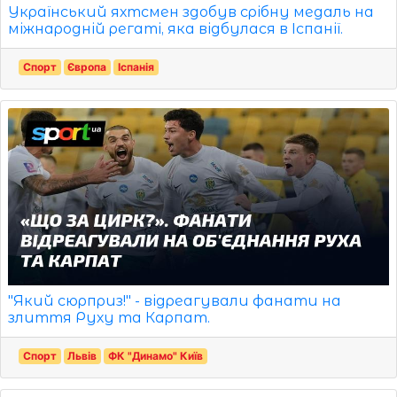
Український яхтсмен здобув срібну медаль на
міжнародній регаті, яка відбулася в Іспанії.
Спорт
Європа
Іспанія
"Який сюрприз!" - відреагували фанати на
злиття Руху та Карпат.
Спорт
Львів
ФК "Динамо" Київ