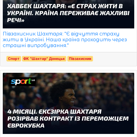
Півзахисник Шахтаря: "Є відчуття страху
жити в Україні. Наша країна проходить через
страшні випробування."
Спорт
ФК "Шахтар" Донецьк
Півзахисник