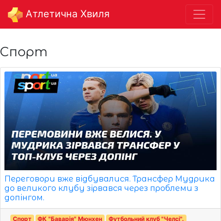
Aтлетична Хвиля
Спорт
Переговори вже відбувалися. Трансфер Мудрика
до великого клубу зірвався через проблеми з
допінгом.
Спорт
ФК "Баварія" Мюнхен
Футбольний клуб "Челсі".