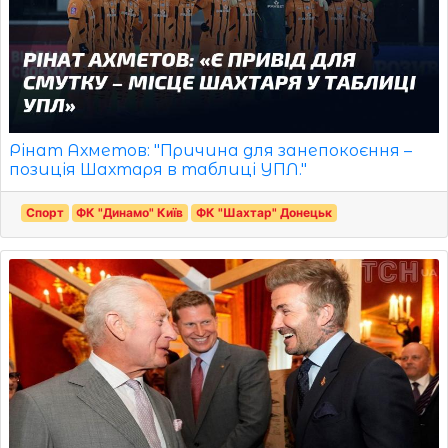
Рінат Ахметов: "Причина для занепокоєння –
позиція Шахтаря в таблиці УПЛ."
Спорт
ФК "Динамо" Київ
ФК "Шахтар" Донецьк