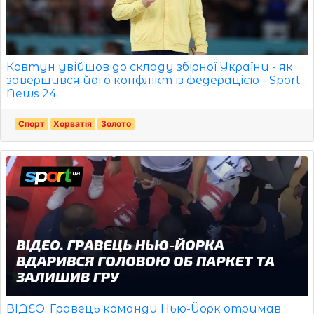
Ковтун увійшов до складу збірної України - як
завершився його конфлікт із федерацією - Sport
News 24
Спорт
Хорватія
Золото
ВІДЕО. Гравець команди Нью-Йорк отримав