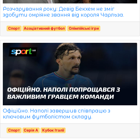
Розчарування року: Девід Бекхем не зміг
здобути омріяне звання від короля Чарльза.
Спорт
Асоціативний футбол
Олімпійські ігри
Офіційно. Наполі завершив співпрацю з
ключовим футболістом складу.
Спорт
Серія A
Кубок Італії