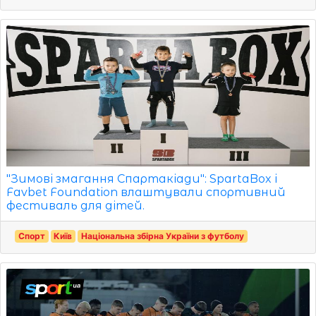
"Зимові змагання Спартакіади": SpartaBox і
Favbet Foundation влаштували спортивний
фестиваль для дітей.
Спорт
Київ
Національна збірна України з футболу