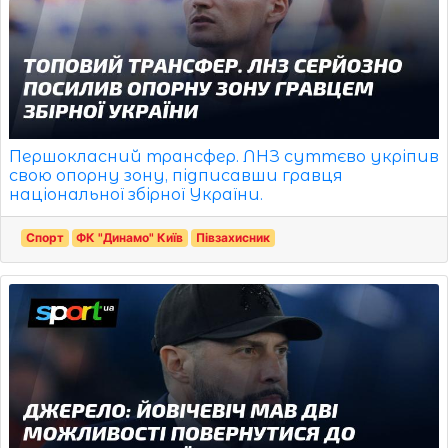
Першокласний трансфер. ЛНЗ суттєво укріпив
свою опорну зону, підписавши гравця
національної збірної України.
Спорт
ФК "Динамо" Київ
Півзахисник