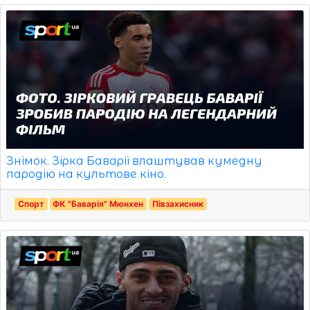
Знімок. Зірка Баварії влаштував кумедну
пародію на культове кіно.
Спорт
ФК "Баварія" Мюнхен
Півзахисник