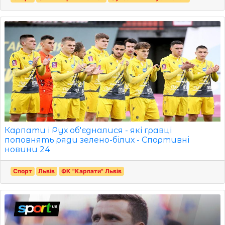
Карпати і Рух об'єдналися - які гравці
поповнять ряди зелено-білих - Спортивні
новини 24
Спорт
Львів
ФК "Карпати" Львів