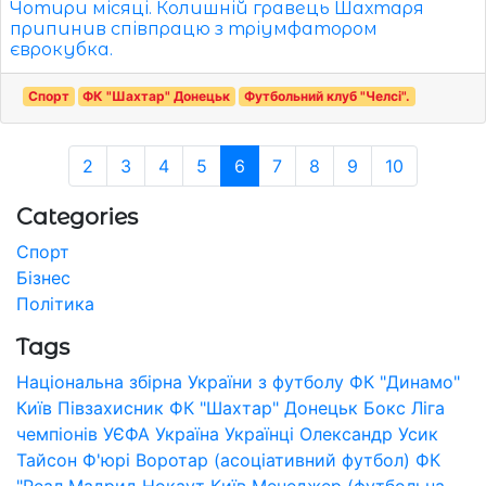
Чотири місяці. Колишній гравець Шахтаря
припинив співпрацю з тріумфатором
єврокубка.
Спорт
ФК "Шахтар" Донецьк
Футбольний клуб "Челсі".
2
3
4
5
6
7
8
9
10
Categories
Спорт
Бізнес
Політика
Tags
Національна збірна України з футболу
ФК "Динамо"
Київ
Півзахисник
ФК "Шахтар" Донецьк
Бокс
Ліга
чемпіонів УЄФА
Україна
Українці
Олександр Усик
Тайсон Ф'юрі
Воротар (асоціативний футбол)
ФК
"Реал Мадрид
Нокаут
Київ
Менеджер (футбольна