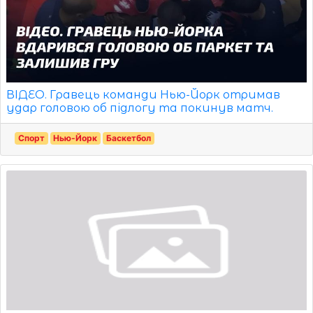
ВІДЕО. Гравець команди Нью-Йорк отримав
удар головою об підлогу та покинув матч.
Спорт
Нью-Йорк
Баскетбол