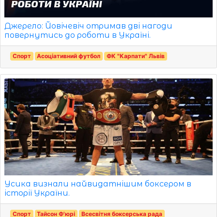
Джерело: Йовічевіч отримав дві нагоди
повернутись до роботи в Україні.
Спорт
Асоціативний футбол
ФК "Карпати" Львів
Усика визнали найвидатнішим боксером в
історії України.
Спорт
Тайсон Ф'юрі
Всесвітня боксерська рада