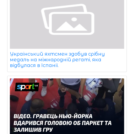
Український яхтсмен здобув срібну
медаль на міжнародній регаті, яка
відбулася в Іспанії.