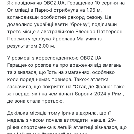
Як повідомляв OBOZ.UA, Геращенко 10 серпня на
Олімпіаді в Парижі стрибнула на 1.95 м,
встановивши особистий рекорд сезону. Це
дозволило українці взяти "бронзу", поділивши
третє місце з австралійкою Елеонор Паттерсон.
Перемогу здобула Ярослава Магучих із
результатом 2.00 м.
У розмові з кореспонденткою OBOZ.UA,
Геращенко розповіла про враження від змагань
та зізналася, що їсть на змаганнях, особливо
коли поряд немає тренера. Також атлетка
зазначила, що покриття на "Стад де Франс" таке
ж тверде, як і на чемпіонаті Європи-2024 у Римі,
де вона стала третьою.
Декілька місяців тому Ірина відкрила, що її
медаль з часом почала виглядати інакше. 29-
річна спортсменка в легкій атлетиці зізналася, що