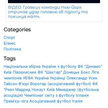
ВІДЕО. Гравець команди Нью-Йорк
отримав удар головою об підлогу та
покинув матч.
Categories
Спорт
Бізнес
Політика
Tags
Національна збірна України з футболу
ФК "Динамо"
Київ
Півзахисник
ФК "Шахтар" Донецьк
Бокс
Ліга
чемпіонів УЄФА
Україна
Українці
Олександр Усик
Тайсон Ф'юрі
Воротар (асоціативний футбол)
ФК
"Реал Мадрид
Нокаут
Київ
Менеджер (футбольна
асоціація)
Чемпіонат світу з футболу
Іспанія
Прем'єр-ліга
Асоціативний футбол
Італія