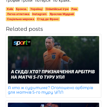
трофей трохи "потерся" по краях.
Київ
Бронза.
Українці
Олімпійські ігри
Рим
Легка атлетика
Instagram
Ярослав Мудрий
Соціальна мережа
Стад де Франс
Related posts
А хто ж судитиме? Оголошено арбітрів
для матчів 5-го туру УПЛ