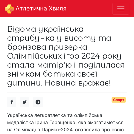
Aтлетична Хвиля
Відома українська
стрибунка у висоту та
бронзова призерка
Олімпійських ігор 2024 року
стала матір'ю і поділилася
знімком батька своєї
дитини. Новина вражає!
Спорт
Українська легкоатлетка та олімпійська
медалістка Ірина Геращенко, яка змагатиметься
на Олімпіаді в Парижі-2024, оголосила про свою