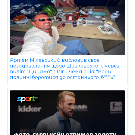
Артем Мілевський висловив своє
незадоволення щодо Шовковського через
виліт "Динамо" з Ліги чемпіонів: "Вони
повинні боротися до останнього, б***ь"