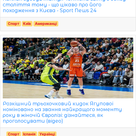
століття тому - що цікаво про його
походження з Києва - Sport News 24
Спорт
Київ
Американці
Розкішний трьохочковий кидок Ягупової
номіновано на звання найкращого моменту
року в жіночій Євролізі: дізнайтеся, як
проголосувати (відео)
Спорт
Іспанія
Українці