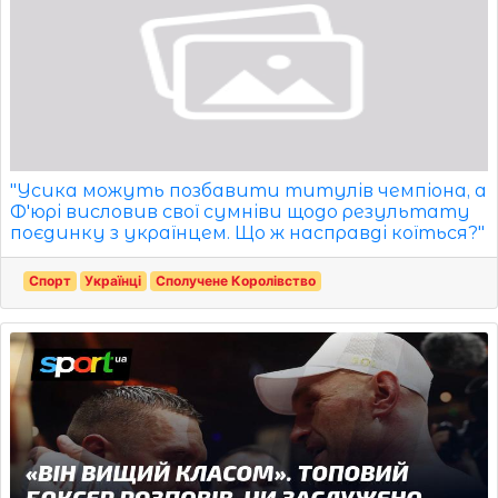
"Усика можуть позбавити титулів чемпіона, а
Ф'юрі висловив свої сумніви щодо результату
поєдинку з українцем. Що ж насправді коїться?"
Спорт
Українці
Сполучене Королівство