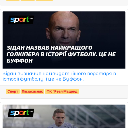
Зідан визначив найвидатнішого воротаря в
історії футболу, і це не Буффон.
Спорт
Півзахисник
ФК "Реал Мадрид