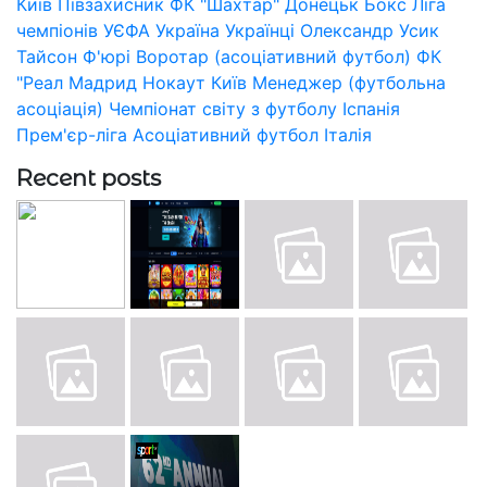
Київ
Півзахисник
ФК "Шахтар" Донецьк
Бокс
Ліга
чемпіонів УЄФА
Україна
Українці
Олександр Усик
Тайсон Ф'юрі
Воротар (асоціативний футбол)
ФК
"Реал Мадрид
Нокаут
Київ
Менеджер (футбольна
асоціація)
Чемпіонат світу з футболу
Іспанія
Прем'єр-ліга
Асоціативний футбол
Італія
Recent posts