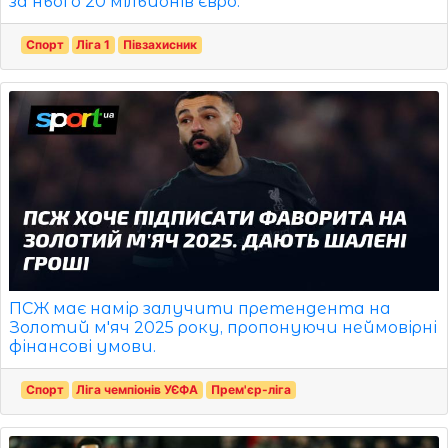
за нього 20 мільйонів євро.
Спорт
Ліга 1
Півзахисник
ПСЖ має намір залучити претендента на
Золотий м'яч 2025 року, пропонуючи неймовірні
фінансові умови.
Спорт
Ліга чемпіонів УЄФА
Прем'єр-ліга