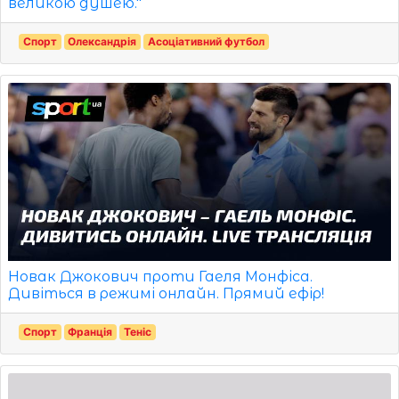
великою душею."
Спорт
Олександрія
Асоціативний футбол
Новак Джокович проти Гаеля Монфіса.
Дивіться в режимі онлайн. Прямий ефір!
Спорт
Франція
Теніс