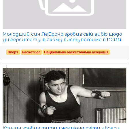
Молодший син ЛеБрона зробив свій вибір щодо
університету, в якому виступатиме в NCAA.
Спорт
Баскетбол
Національна баскетбольна асоціація
Каплан здобув титул чемпіона світу з боксу