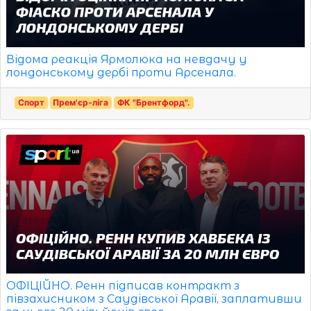
Відома реакція Ярмолюка на невдачу у
лондонському дербі проти Арсенала.
Спорт
Прем'єр-ліга
ФК "Брентфорд".
ОФІЦІЙНО. Ренн підписав контракт з
півзахисником з Саудівської Аравії, заплативши