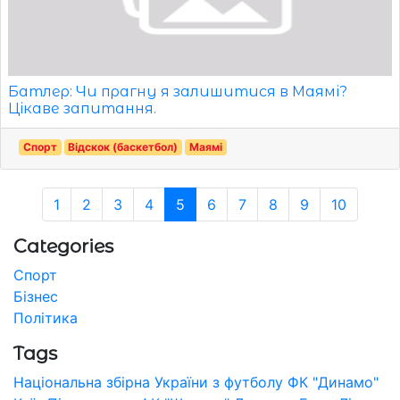
Батлер: Чи прагну я залишитися в Маямі?
Цікаве запитання.
Спорт
Відскок (баскетбол)
Маямі
1
2
3
4
5
6
7
8
9
10
Categories
Спорт
Бізнес
Політика
Tags
Національна збірна України з футболу
ФК "Динамо"