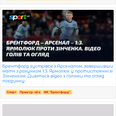
Брентфорд зустрівся з Арсеналом, завершивши
матч з рахунком 1:3. Ярмолюк у протистоянні зі
Зінченком. Дивіться відео з голами та огляд
поєдинку.
Спорт
Прем'єр-ліга
ФК "Брентфорд".