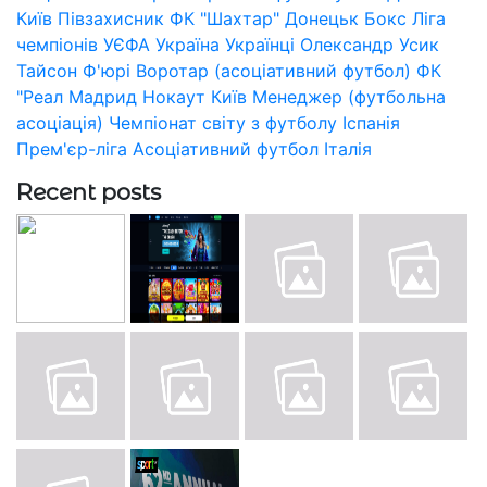
Київ
Півзахисник
ФК "Шахтар" Донецьк
Бокс
Ліга
чемпіонів УЄФА
Україна
Українці
Олександр Усик
Тайсон Ф'юрі
Воротар (асоціативний футбол)
ФК
"Реал Мадрид
Нокаут
Київ
Менеджер (футбольна
асоціація)
Чемпіонат світу з футболу
Іспанія
Прем'єр-ліга
Асоціативний футбол
Італія
Recent posts