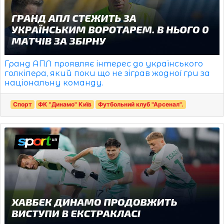
Гранд АПЛ проявляє інтерес до українського
голкіпера, який поки що не зіграв жодної гри за
національну команду.
Спорт
ФК "Динамо" Київ
Футбольний клуб "Арсенал".