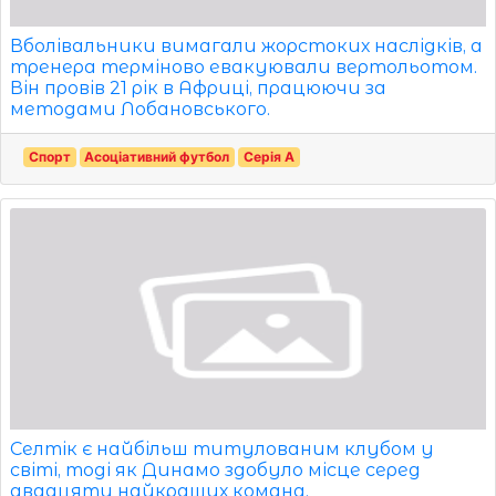
Вболівальники вимагали жорстоких наслідків, а
тренера терміново евакуювали вертольотом.
Він провів 21 рік в Африці, працюючи за
методами Лобановського.
Спорт
Асоціативний футбол
Серія A
Селтік є найбільш титулованим клубом у
світі, тоді як Динамо здобуло місце серед
двадцяти найкращих команд.