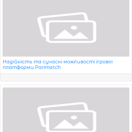
Надійність та сучасні можливості ігрової
платформи Parimatch