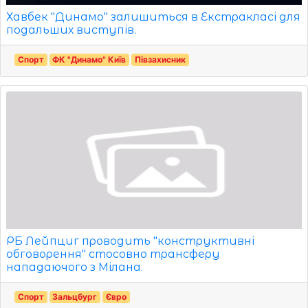
Хавбек "Динамо" залишиться в Екстракласі для
подальших виступів.
Спорт
ФК "Динамо" Київ
Півзахисник
РБ Лейпциг проводить "конструктивні
обговорення" стосовно трансферу
нападаючого з Мілана.
Спорт
Зальцбург
Євро