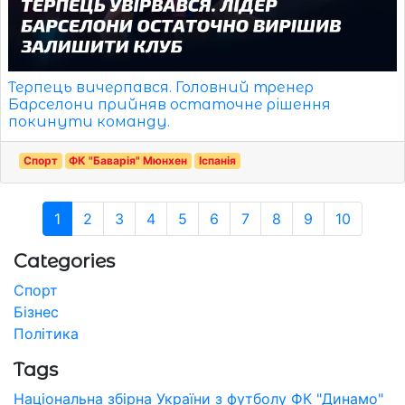
Терпець вичерпався. Головний тренер
Барселони прийняв остаточне рішення
покинути команду.
Спорт
ФК "Баварія" Мюнхен
Іспанія
1
2
3
4
5
6
7
8
9
10
Categories
Спорт
Бізнес
Політика
Tags
Національна збірна України з футболу
ФК "Динамо"