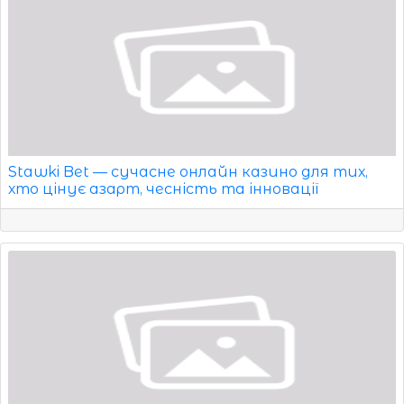
Stawki Bet — сучасне онлайн казино для тих,
хто цінує азарт, чесність та інновації