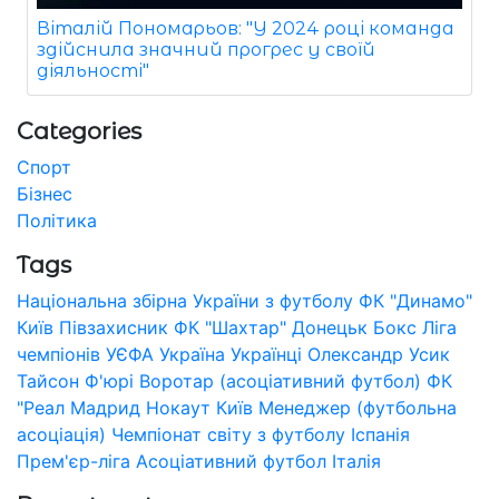
Віталій Пономарьов: "У 2024 році команда
здійснила значний прогрес у своїй
діяльності"
Categories
Спорт
Бізнес
Політика
Tags
Національна збірна України з футболу
ФК "Динамо"
Київ
Півзахисник
ФК "Шахтар" Донецьк
Бокс
Ліга
чемпіонів УЄФА
Україна
Українці
Олександр Усик
Тайсон Ф'юрі
Воротар (асоціативний футбол)
ФК
"Реал Мадрид
Нокаут
Київ
Менеджер (футбольна
асоціація)
Чемпіонат світу з футболу
Іспанія
Прем'єр-ліга
Асоціативний футбол
Італія