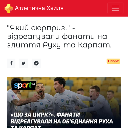
Aтлетична Хвиля
"Який сюрприз!" -
відреагували фанати на
злиття Руху та Карпат.
Спорт