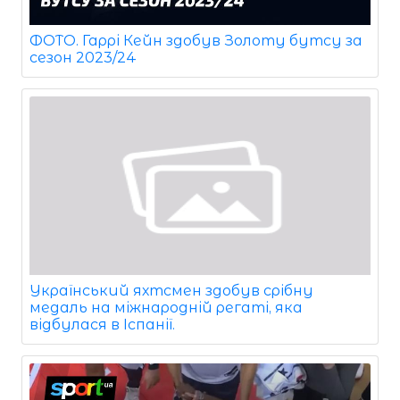
ФОТО. Гаррі Кейн здобув Золоту бутсу за
сезон 2023/24
Український яхтсмен здобув срібну
медаль на міжнародній регаті, яка
відбулася в Іспанії.