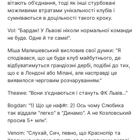
вітають об'єднання, тоді як інші стурбовані
можливими втратами унікальності клубів і
сумніваються в доцільності такого кроку.
Vol: "Бардак! У Львові ніколи нормальної команди
не буде. Одне й те саме!".
Міша Малишевський висловив свої думки: "Я
сподівався, що це буде клуб майбутнього, де
відбуватимуться грандіозні дербі, подібні до тих,
що є в Лондоні або Мілані, але насправді це
виявилося черговим розчаруванням."
Theawe: "Вони з'єднаються і стануть ФК Львів..."
Bogdan: "1) Що це наф#г. 2) Ось чому Слюбика
так віддали "легко" в "Динамо". А не Козловський
просив 5+ млн".
Venom: "Слухай, Сич, певно, що Краснопір та