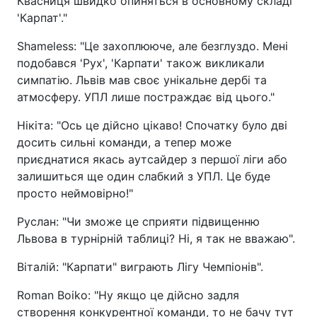
Квасниця швидко опиняться в основному складі
'Карпат'."
Shameless: "Це захоплююче, але безглуздо. Мені
подобався 'Рух', 'Карпати' також викликали
симпатію. Львів мав своє унікальне дербі та
атмосферу. УПЛ лише постраждає від цього."
Нікіта: "Ось це дійсно цікаво! Спочатку було дві
досить сильні команди, а тепер може
приєднатися якась аутсайдер з першої ліги або
залишиться ще один слабкий з УПЛ. Це буде
просто неймовірно!"
Руслан: "Чи зможе це сприяти підвищенню
Львова в турнірній таблиці? Ні, я так не вважаю".
Віталій: "Карпати" виграють Лігу Чемпіонів".
Roman Boiko: "Ну якщо це дійсно задля
створення конкурентної команди, то не бачу тут