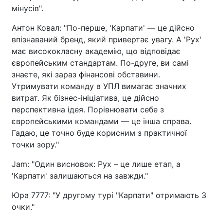
мінусів".
Антон Ковал: "По-перше, 'Карпати' — це дійсно
впізнаваний бренд, який привертає увагу. А 'Рух'
має висококласну академію, що відповідає
європейським стандартам. По-друге, ви самі
знаєте, які зараз фінансові обставини.
Утримувати команду в УПЛ вимагає значних
витрат. Як бізнес-ініціатива, це дійсно
перспективна ідея. Порівнювати себе з
європейськими командами — це інша справа.
Гадаю, це точно буде корисним з практичної
точки зору."
Jam: "Один висновок: Рух – це лише етап, а
'Карпати' залишаються на завжди."
Юра 7777: "У другому турі "Карпати" отримають 3
очки."