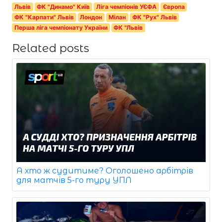
Львів
ФК "Динамо" Київ
Ліга чемпіонів УЄФА
Європа
ФК "Карпати" Львів
Лондон
Мілан
ФК "Рух" Львів
Перша ліга чемпіонату України
ФК "Львів
Related posts
А хто ж судитиме? Оголошено арбітрів
для матчів 5-го туру УПЛ