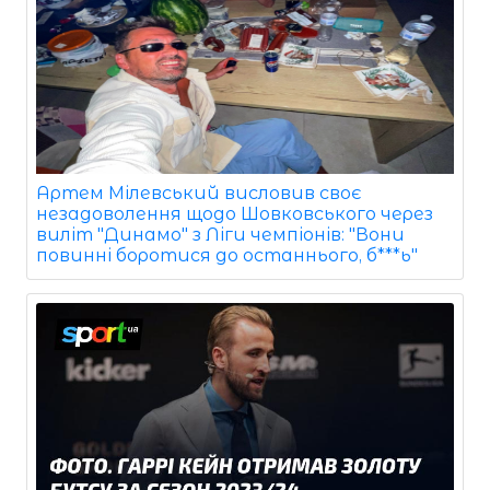
Артем Мілевський висловив своє
незадоволення щодо Шовковського через
виліт "Динамо" з Ліги чемпіонів: "Вони
повинні боротися до останнього, б***ь"