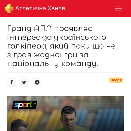
Aтлетична Хвиля
Гранд АПЛ проявляє
інтерес до українського
голкіпера, який поки що не
зіграв жодної гри за
національну команду.
Спорт