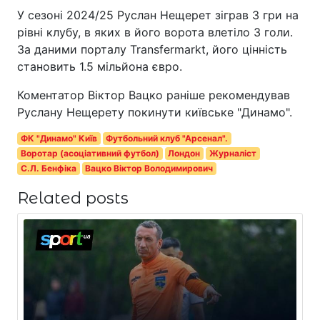
У сезоні 2024/25 Руслан Нещерет зіграв 3 гри на
рівні клубу, в яких в його ворота влетіло 3 голи.
За даними порталу Transfermarkt, його цінність
становить 1.5 мільйона євро.
Коментатор Віктор Вацко раніше рекомендував
Руслану Нещерету покинути київське "Динамо".
ФК "Динамо" Київ
Футбольний клуб "Арсенал".
Воротар (асоціативний футбол)
Лондон
Журналіст
С.Л. Бенфіка
Вацко Віктор Володимирович
Related posts