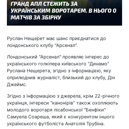
Руслан Нещерет має шанс приєднатися до
лондонського клубу "Арсенал".
Лондонський "Арсенал" проявляє інтерес до
українського голкіпера київського "Динамо"
Руслана Нещерета, згідно з інформацією, яку
оприлюднив журналіст, близький до клубу, Дін
Джеймс.
Згідно з інформацією з джерела, крім 22-річного
українця, інтереси "канонірів" також охоплюють
молодого воротаря лісабонської "Бенфіки"
Самуела Соареша, який є конкурентом іншого
українського футболіста Анатолія Трубіна.