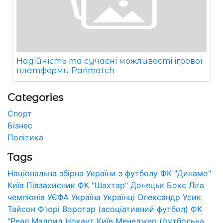
Надійність та сучасні можливості ігрової
платформи Parimatch
Categories
Спорт
Бізнес
Політика
Tags
Національна збірна України з футболу
ФК "Динамо"
Київ
Півзахисник
ФК "Шахтар" Донецьк
Бокс
Ліга
чемпіонів УЄФА
Україна
Українці
Олександр Усик
Тайсон Ф'юрі
Воротар (асоціативний футбол)
ФК
"Реал Мадрид
Нокаут
Київ
Менеджер (футбольна