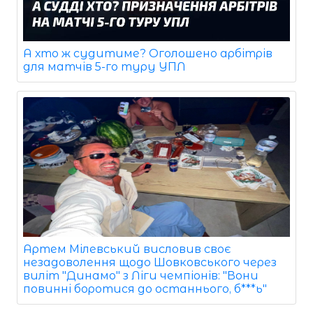
А хто ж судитиме? Оголошено арбітрів
для матчів 5-го туру УПЛ
Артем Мілевський висловив своє
незадоволення щодо Шовковського через
виліт "Динамо" з Ліги чемпіонів: "Вони
повинні боротися до останнього, б***ь"