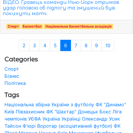
ВІДЕО. Гравець команди Нью-Йорк отримав
удар головою об підлогу та змушений був
покинути матч.
Спорт
Баскетбол
Національна баскетбольна асоціація
2
3
4
5
6
7
8
9
10
Categories
Спорт
Бізнес
Політика
Tags
Національна збірна України з футболу
ФК "Динамо"
Київ
Півзахисник
ФК "Шахтар" Донецьк
Бокс
Ліга
чемпіонів УЄФА
Україна
Українці
Олександр Усик
Тайсон Ф'юрі
Воротар (асоціативний футбол)
ФК
"Реал Мадрид
Нокаут
Київ
Менеджер (футбольна