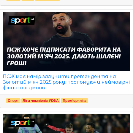
ПСЖ має намір залучити претендента на
Золотий м'яч 2025 року, пропонуючи неймовірні
фінансові умови.
Спорт
Ліга чемпіонів УЄФА
Прем'єр-ліга