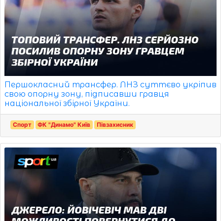
Першокласний трансфер. ЛНЗ суттєво укріпив
свою опорну зону, підписавши гравця
національної збірної України.
Спорт
ФК "Динамо" Київ
Півзахисник