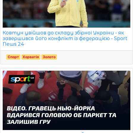
Ковтун увійшов до складу збірної України - як
завершився його конфлікт із федерацією - Sport
News 24
Спорт
Хорватія
Золото