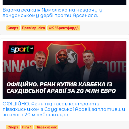
Відома реакція Ярмолюка на невдачу у
лондонському дербі проти Арсенала.
Спорт
Прем'єр-ліга
ФК "Брентфорд".
ОФІЦІЙНО. Ренн підписав контракт з
півзахисником з Саудівської Аравії, заплативши
за нього 20 мільйонів євро.
Спорт
Ліга 1
Півзахисник