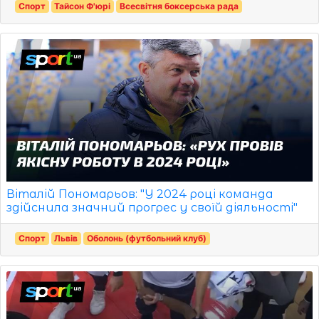
Спорт
Тайсон Ф'юрі
Всесвітня боксерська рада
Віталій Пономарьов: "У 2024 році команда
здійснила значний прогрес у своїй діяльності"
Спорт
Львів
Оболонь (футбольний клуб)