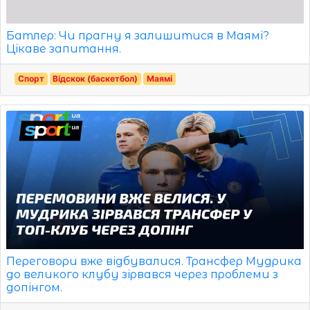
Батлер: Чи прагну я залишитися в Маямі?
Цікаве запитання.
Спорт
Відскок (баскетбол)
Маямі
Переговори вже відбувалися. Трансфер Мудрика
до великого клубу зірвався через проблеми з
допінгом.