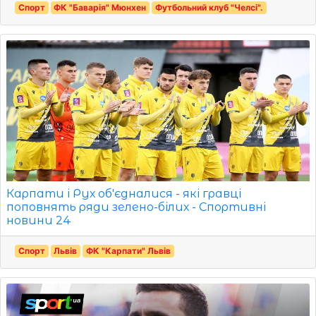
Спорт
ФК "Баварія" Мюнхен
Футбольний клуб "Челсі".
Карпати і Рух об'єдналися - які гравці
поповнять ряди зелено-білих - Спортивні
новини 24
Спорт
Львів
ФК "Карпати" Львів