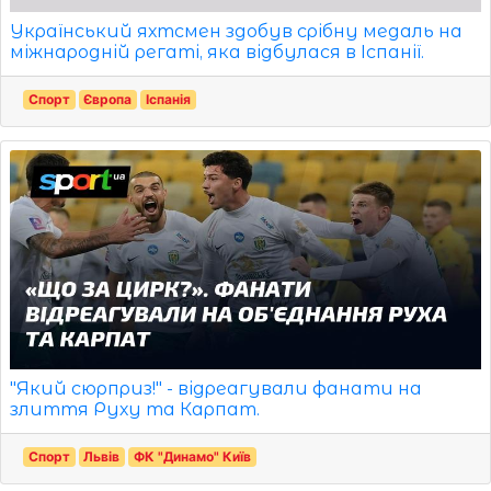
Український яхтсмен здобув срібну медаль на
міжнародній регаті, яка відбулася в Іспанії.
Спорт
Європа
Іспанія
"Який сюрприз!" - відреагували фанати на
злиття Руху та Карпат.
Спорт
Львів
ФК "Динамо" Київ