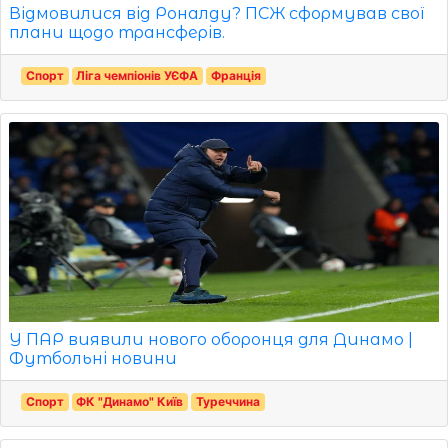
Відмовилися від Роналду? ПСЖ сформував свої
плани щодо трансферів.
Спорт
Ліга чемпіонів УЄФА
Франція
У ПАР виявили нового оборонця для Динамо |
Футбольні новини
Спорт
ФК "Динамо" Київ
Туреччина