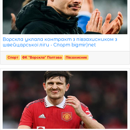
Ворскла уклала контракт з півзахисником з
швейцарської ліги - Спорт bigmir)net
Спорт
ФК "Ворскла" Полтава
Півзахисник