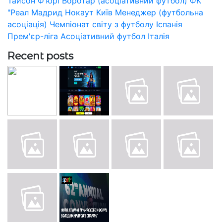
Тайсон Ф'юрі
Воротар (асоціативний футбол)
ФК
"Реал Мадрид
Нокаут
Київ
Менеджер (футбольна
асоціація)
Чемпіонат світу з футболу
Іспанія
Прем'єр-ліга
Асоціативний футбол
Італія
Recent posts