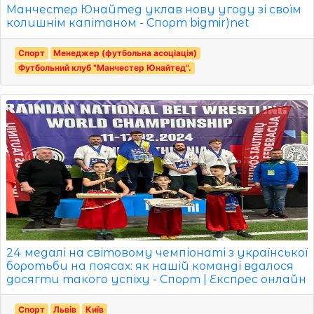
Манчестер Юнайтед уклав нову угоду зі своїм
колишнім капітаном - Спорт bigmir)net
Спорт
Менеджер (футбольна асоціація)
Футбольний клуб "Манчестер Юнайтед".
24 медалі на світовому чемпіонаті з української
боротьби на поясах: як нашій команді вдалося
досягти такого успіху - Спорт | Експрес онлайн
Спорт
Львів
Київ