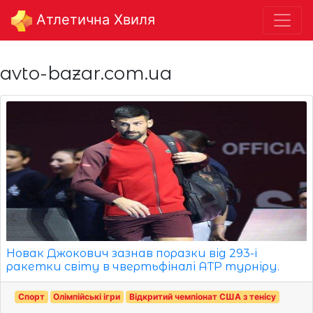
Aтлетична Хвиля
avto-bazar.com.ua
Новак Джокович зазнав поразки від 293-ї
ракетки світу в чвертьфіналі ATP турніру.
Спорт
Олімпійські ігри
Відкритий чемпіонат США з тенісу