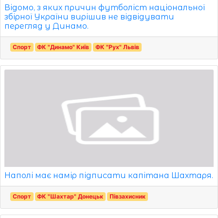
Відомо, з яких причин футболіст національної
збірної України вирішив не відвідувати
перегляд у Динамо.
Спорт
ФК "Динамо" Київ
ФК "Рух" Львів
Наполі має намір підписати капітана Шахтаря.
Спорт
ФК "Шахтар" Донецьк
Півзахисник