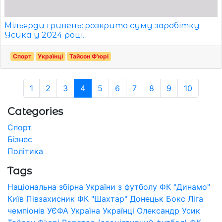
Мільярди гривень: розкрито суму заробітку
Усика у 2024 році.
Спорт
Українці
Тайсон Ф'юрі
1
2
3
4
5
6
7
8
9
10
Categories
Спорт
Бізнес
Політика
Tags
Національна збірна України з футболу
ФК "Динамо"
Київ
Півзахисник
ФК "Шахтар" Донецьк
Бокс
Ліга
чемпіонів УЄФА
Україна
Українці
Олександр Усик