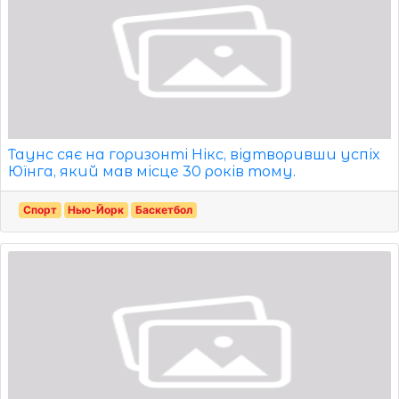
Таунс сяє на горизонті Нікс, відтворивши успіх
Юїнга, який мав місце 30 років тому.
Спорт
Нью-Йорк
Баскетбол