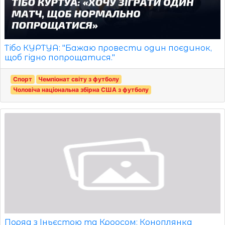
Тібо КУРТУА: "Бажаю провести один поєдинок,
щоб гідно попрощатися."
Спорт
Чемпіонат світу з футболу
Чоловіча національна збірна США з футболу
Поряд з Іньєстою та Кроосом: Коноплянка