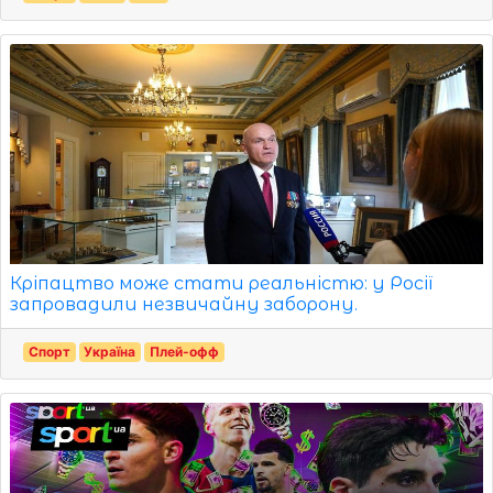
Кріпацтво може стати реальністю: у Росії
запровадили незвичайну заборону.
Спорт
Україна
Плей-офф