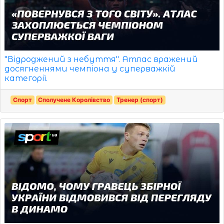
"Відроджений з небуття". Атлас вражений
досягненнями чемпіона у суперважкій
категорії.
Спорт
Сполучене Королівство
Тренер (спорт)