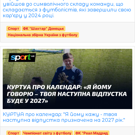
увійшов до символічного складу команди, що
складається з футболістів, які завершили свою
кар'єру у 2024 році.
Спорт
ФК "Шахтар" Донецьк
Національна збірна України з футболу
КУРТУА про календар: "Я йому кажу - твоя
наступна відпустка призначена на 2027 рік."
Спорт
Чемпіонат світу з футболу
ФК "Реал Мадрид