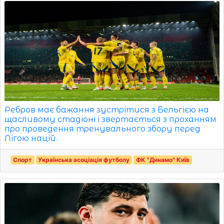
Ребров має бажання зустрітися з Бельгією на
щасливому стадіоні і звертається з проханням
про проведення тренувального збору перед
Лігою націй.
Спорт
Українська асоціація футболу
ФК "Динамо" Київ