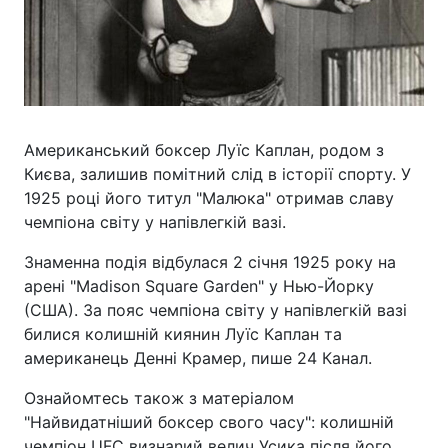
Американський боксер Луїс Каплан, родом з
Києва, залишив помітний слід в історії спорту. У
1925 році його титул "Малюка" отримав славу
чемпіона світу у напівлегкій вазі.
Знаменна подія відбулася 2 січня 1925 року на
арені "Madison Square Garden" у Нью-Йорку
(США). За пояс чемпіона світу у напівлегкій вазі
билися колишній киянин Луїс Каплан та
американець Денні Крамер, пише 24 Канал.
Ознайомтесь також з матеріалом
"Найвидатніший боксер свого часу": колишній
чемпіон UFC визнanий велич Усика після його