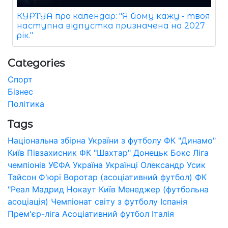
КУРТУА про календар: "Я йому кажу - твоя
наступна відпустка призначена на 2027
рік."
Categories
Спорт
Бізнес
Політика
Tags
Національна збірна України з футболу
ФК "Динамо"
Київ
Півзахисник
ФК "Шахтар" Донецьк
Бокс
Ліга
чемпіонів УЄФА
Україна
Українці
Олександр Усик
Тайсон Ф'юрі
Воротар (асоціативний футбол)
ФК
"Реал Мадрид
Нокаут
Київ
Менеджер (футбольна
асоціація)
Чемпіонат світу з футболу
Іспанія
Прем'єр-ліга
Асоціативний футбол
Італія