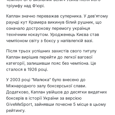
тріумфу над Ф'юрі.
Каплан значно переважав суперника. У дев'ятому
раунді кут Крамера викинув білий рушник, що
означало дострокову перемогу українця
технічним нокаутом. Уродженець Києва став
чемпіоном світу з боксу у напівлегкій вазі.
Після трьох успішних захистів свого титулу
Каплан вирішив перейти до легкої вагової
категорії, залишивши пояс без чемпіона. Це
сталося в 1926 році.
У 2003 році "Малюка" було внесено до
Міжнародного залу боксерської слави.
Додатково, Каплан увійшов до десятки видатних
боксерів в історії України за версією
GiveMeSport, зайнявши почесне 5 місце в цьому
рейтингу.