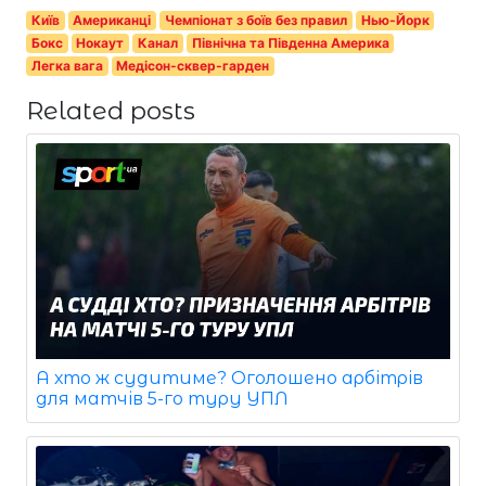
Київ
Американці
Чемпіонат з боїв без правил
Нью-Йорк
Бокс
Нокаут
Канал
Північна та Південна Америка
Легка вага
Медісон-сквер-гарден
Related posts
А хто ж судитиме? Оголошено арбітрів
для матчів 5-го туру УПЛ