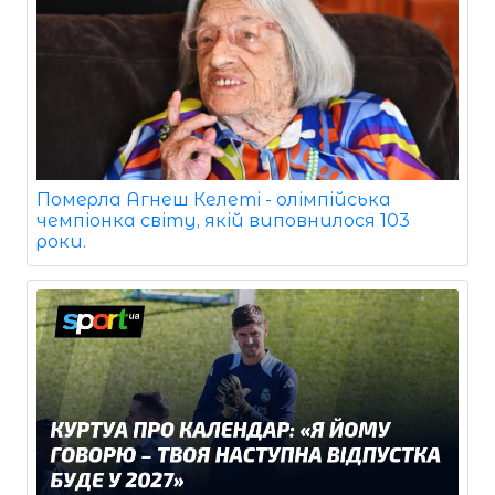
Померла Агнеш Келеті - олімпійська
чемпіонка світу, якій виповнилося 103
роки.