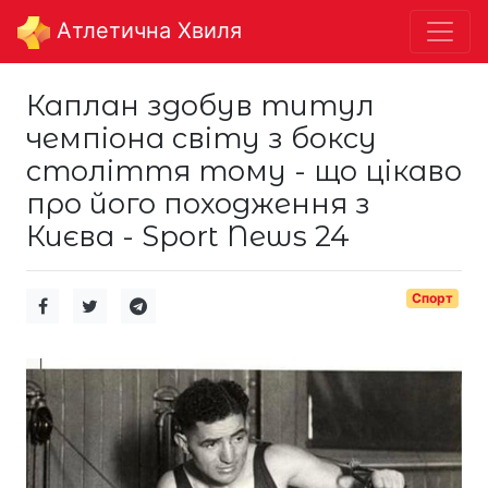
Aтлетична Хвиля
Каплан здобув титул
чемпіона світу з боксу
століття тому - що цікаво
про його походження з
Києва - Sport News 24
Спорт