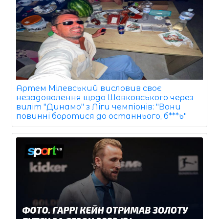
Артем Мілевський висловив своє
незадоволення щодо Шовковського через
виліт "Динамо" з Ліги чемпіонів: "Вони
повинні боротися до останнього, б***ь"