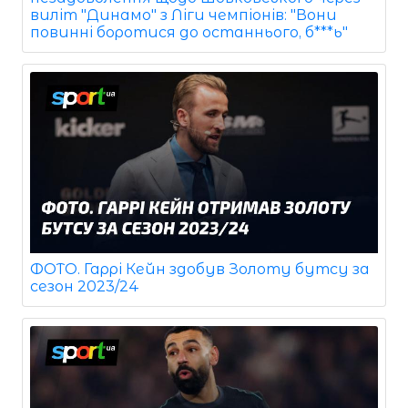
виліт "Динамо" з Ліги чемпіонів: "Вони
повинні боротися до останнього, б***ь"
ФОТО. Гаррі Кейн здобув Золоту бутсу за
сезон 2023/24