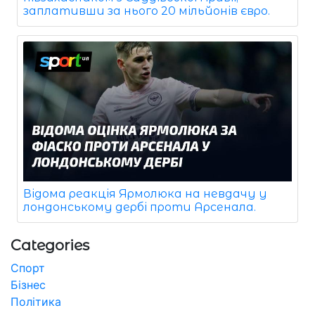
заплативши за нього 20 мільйонів євро.
Відома реакція Ярмолюка на невдачу у
лондонському дербі проти Арсенала.
Categories
Спорт
Бізнес
Політика