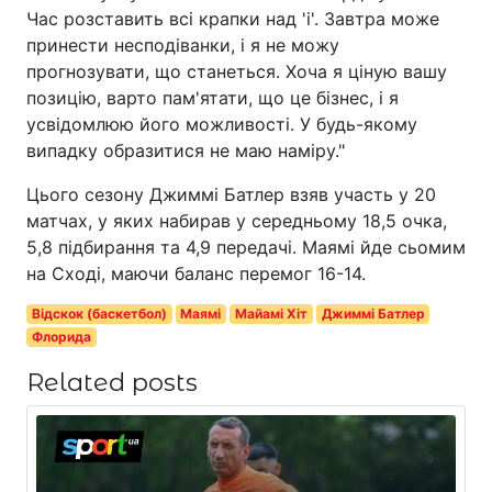
Час розставить всі крапки над 'і'. Завтра може
принести несподіванки, і я не можу
прогнозувати, що станеться. Хоча я ціную вашу
позицію, варто пам'ятати, що це бізнес, і я
усвідомлюю його можливості. У будь-якому
випадку образитися не маю наміру."
Цього сезону Джиммі Батлер взяв участь у 20
матчах, у яких набирав у середньому 18,5 очка,
5,8 підбирання та 4,9 передачі. Маямі йде сьомим
на Сході, маючи баланс перемог 16-14.
Відскок (баскетбол)
Маямі
Майамі Хіт
Джиммі Батлер
Флорида
Related posts