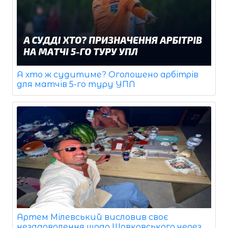
А хто ж судитиме? Оголошено арбітрів
для матчів 5-го туру УПЛ
Артем Мілевський висловив своє
незадоволення щодо Шовковського через