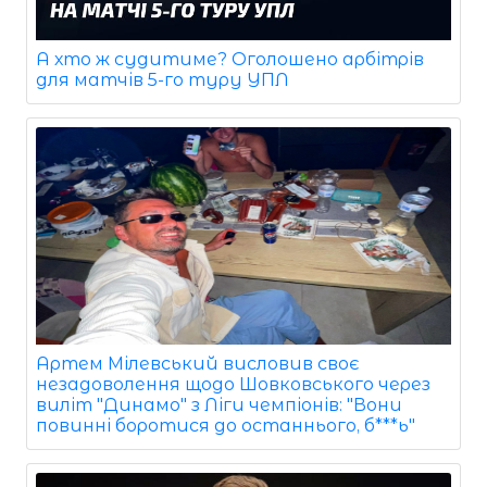
А хто ж судитиме? Оголошено арбітрів
для матчів 5-го туру УПЛ
Артем Мілевський висловив своє
незадоволення щодо Шовковського через
виліт "Динамо" з Ліги чемпіонів: "Вони
повинні боротися до останнього, б***ь"