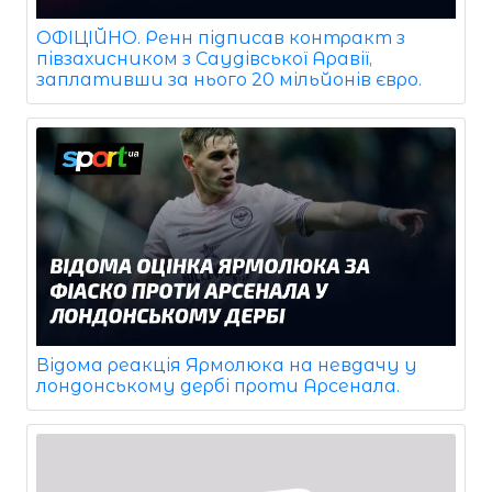
ОФІЦІЙНО. Ренн підписав контракт з
півзахисником з Саудівської Аравії,
заплативши за нього 20 мільйонів євро.
Відома реакція Ярмолюка на невдачу у
лондонському дербі проти Арсенала.