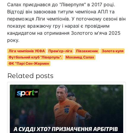
Салах приєднався до "Ліверпуля" в 2017 році.
Відтоді він завоював титули чемпіона АПЛ та
переможця Ліги чемпіонів. У поточному сезоні він
показує вражаючу гру і наразі є провідним
кандидатом на отримання Золотого м'яча 2025
року.
Ліга чемпіонів УЄФА
Прем'єр-ліга
Півзахисник
Золота куля
Футбольний клуб "Ліверпуль".
Мохамед Салах
ФК "Парі Сен-Жермен
Related posts