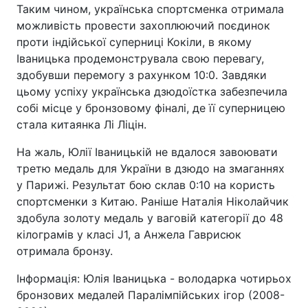
Таким чином, українська спортсменка отримала
можливість провести захоплюючий поєдинок
проти індійської суперниці Кокіли, в якому
Іваницька продемонструвала свою перевагу,
здобувши перемогу з рахунком 10:0. Завдяки
цьому успіху українська дзюдоїстка забезпечила
собі місце у бронзовому фіналі, де її суперницею
стала китаянка Лі Ліцін.
На жаль, Юлії Іваницькій не вдалося завоювати
третю медаль для України в дзюдо на змаганнях
у Парижі. Результат бою склав 0:10 на користь
спортсменки з Китаю. Раніше Наталія Ніколайчик
здобула золоту медаль у ваговій категорії до 48
кілограмів у класі J1, а Анжела Гаврисюк
отримала бронзу.
Інформація: Юлія Іваницька - володарка чотирьох
бронзових медалей Паралімпійських ігор (2008-