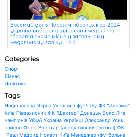
Восьмий день Паралімпійських ігор-2024:
Україна виборола дві золоті медалі та
зберегла сьоме місце у загальному
медальному заліку | УНН
Categories
Спорт
Бізнес
Політика
Tags
Національна збірна України з футболу
ФК "Динамо"
Київ
Півзахисник
ФК "Шахтар" Донецьк
Бокс
Ліга
чемпіонів УЄФА
Україна
Українці
Олександр Усик
Тайсон Ф'юрі
Воротар (асоціативний футбол)
ФК
"Реал Мадрид
Нокаут
Київ
Менеджер (футбольна