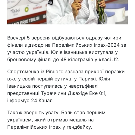
Ввечері 5 вересня відбуваються одразу чотири
фінали з дзюдо на Паралімпійських іграх-2024 за
участю українців. Юлія Іваницька виступала у
бронзовому фіналі до 48 кілограмів у класі J2.
Спортсменка із Рівного зазнала прикрої поразки
вже у своїй першій сутичці у Парижі. Юлія
Іваницька поступилась у чвертьфіналі
представниці Туреччини Джахіде Еке 0:1,
інформує 24 Канал.
Також зверніть увагу: Баль став першим
українцем, який отримав медаль на
Паралімпійських іграх у гендбайку.