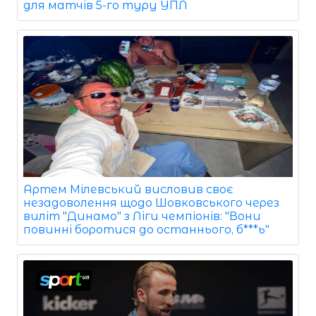
для матчів 5-го туру УПЛ
Артем Мілевський висловив своє
незадоволення щодо Шовковського через
виліт "Динамо" з Ліги чемпіонів: "Вони
повинні боротися до останнього, б***ь"