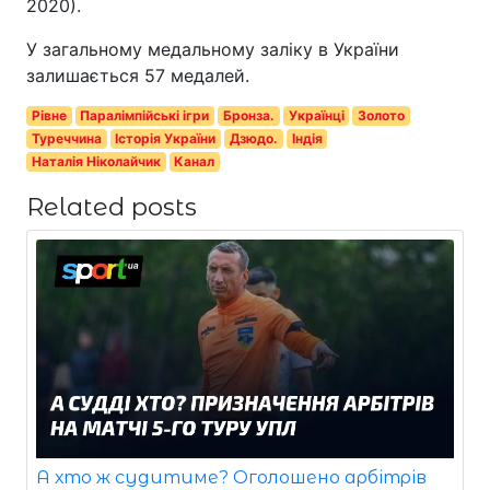
2020).
У загальному медальному заліку в України
залишається 57 медалей.
Рівне
Паралімпійські ігри
Бронза.
Українці
Золото
Туреччина
Історія України
Дзюдо.
Індія
Наталія Ніколайчик
Канал
Related posts
А хто ж судитиме? Оголошено арбітрів