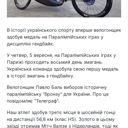
В історії українського спорту вперше велогонщик
здобув медаль на Паралімпійських іграх у
дисципліні гендбайк.
У четвер, 5 вересня, на Паралімпійських іграх у
Парижі проходить восьмий день змагань.
Українська команда здобула свою першу медаль
в історії змагань з гендбайку.
Велогонщик Павло Баль виборов історичну
паралімпійську "бронзу" для України. Про це
повідомляє "Телеграф".
Наш атлет здобув третє місце в шосейній гонці
на дистанції 56,8 км (клас H5). Золото в цьому
заїзді отримав Мітч Валізе з Нідерландів, тоді як