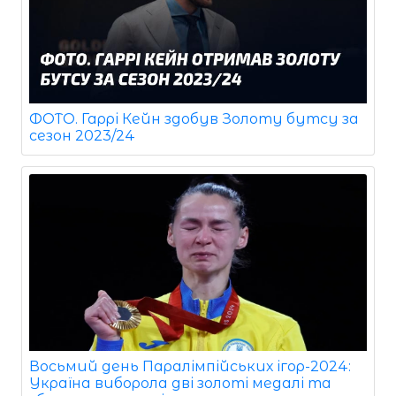
ФОТО. Гаррі Кейн здобув Золоту бутсу за
сезон 2023/24
Восьмий день Паралімпійських ігор-2024:
Україна виборола дві золоті медалі та