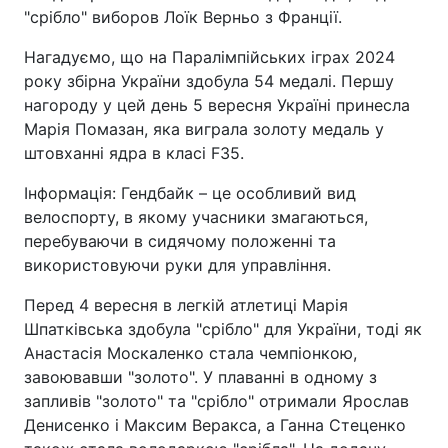
"срібло" виборов Лоїк Верньо з Франції.
Нагадуємо, що на Паралімпійських іграх 2024
року збірна України здобула 54 медалі. Першу
нагороду у цей день 5 вересня Україні принесла
Марія Помазан, яка виграла золоту медаль у
штовханні ядра в класі F35.
Інформація: Гендбайк – це особливий вид
велоспорту, в якому учасники змагаються,
перебуваючи в сидячому положенні та
використовуючи руки для управління.
Перед 4 вересня в легкій атлетиці Марія
Шпатківська здобула "срібло" для України, тоді як
Анастасія Москаленко стала чемпіонкою,
завоювавши "золото". У плаванні в одному з
запливів "золото" та "срібло" отримали Ярослав
Денисенко і Максим Веракса, а Ганна Стеценко