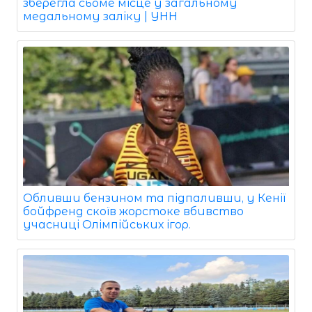
зберегла сьоме місце у загальному
медальному заліку | УНН
Обливши бензином та підпаливши, у Кенії
бойфренд скоїв жорстоке вбивство
учасниці Олімпійських ігор.