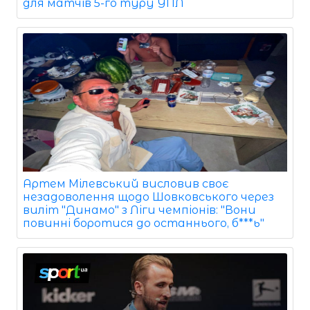
для матчів 5-го туру УПЛ
Артем Мілевський висловив своє
незадоволення щодо Шовковського через
виліт "Динамо" з Ліги чемпіонів: "Вони
повинні боротися до останнього, б***ь"