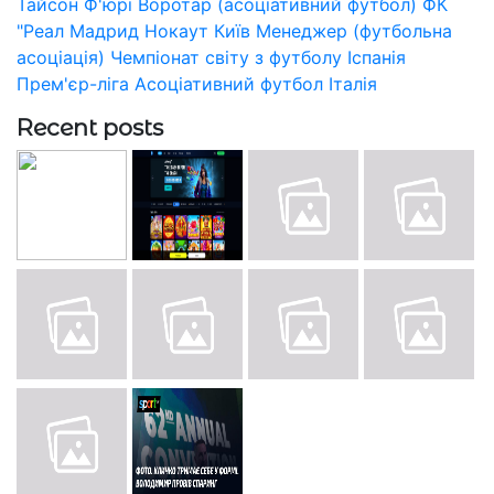
Тайсон Ф'юрі
Воротар (асоціативний футбол)
ФК
"Реал Мадрид
Нокаут
Київ
Менеджер (футбольна
асоціація)
Чемпіонат світу з футболу
Іспанія
Прем'єр-ліга
Асоціативний футбол
Італія
Recent posts