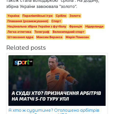
також стала володаркою "срібла". На додачу,
збірна України завоювала "золото".
Україна
Паралімпійські ігри
Срібло
Золото
Плавання (розмежування)
Спорт
Національна збірна України з футболу
Франція
Нідерланди
Легка атлетика
Телеграф
Велосипедний спорт
Штовхання ядра
Максим Веракса
Марія Помазан
Related posts
А хто ж судитиме? Оголошено арбітрів