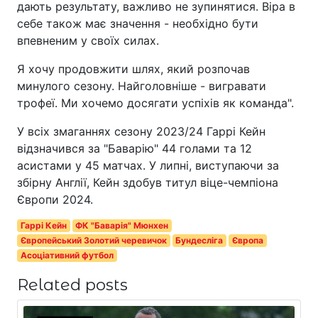
дають результату, важливо не зупинятися. Віра в
себе також має значення - необхідно бути
впевненим у своїх силах.
Я хочу продовжити шлях, який розпочав
минулого сезону. Найголовніше - вигравати
трофеї. Ми хочемо досягати успіхів як команда".
У всіх змаганнях сезону 2023/24 Гаррі Кейн
відзначився за "Баварію" 44 голами та 12
асистами у 45 матчах. У липні, виступаючи за
збірну Англії, Кейн здобув титул віце-чемпіона
Європи 2024.
Гаррі Кейн
ФК "Баварія" Мюнхен
Європейський Золотий черевичок
Бундесліга
Європа
Асоціативний футбол
Related posts