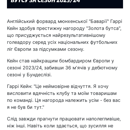
Англійський форвард мюнхенської "Баварії" Гаррі
Кейн здобув престижну нагороду "Золота бутса",
що присуджується найрезультативнішому
голеадору серед усіх національних футбольних
ліг Європи за підсумками сезону.
Кейн став найкращим бомбардиром Європи у
сезоні 2023/24, забивши 36 м'ячів у дебютному
сезоні у Бундеслізі.
Гаррі Кейн: "Це неймовірне відчуття. Я хочу
висловити вдячність клубу та моїм товаришам
по команді. Ця нагорода належить усім - без вас
я не був би тут."
Слід завжди прагнути працювати наполегливіше,
ніж інші. Навіть коли здається, що зусилля не