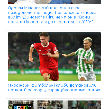
Артем Мілевський висловив своє
незадоволення щодо Шовковського через
виліт "Динамо" з Ліги чемпіонів: "Вони
повинні боротися до останнього, б***ь"
Українські футбольні клуби встановили
прикрий рекорд у єврокубкових змаганнях