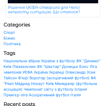
Рішення УЄФА створило для Челсі
непросту ситуацію. Що сталося?
Categories
Спорт
Бізнес
Політика
Tags
Національна збірна України з футболу
ФК "Динамо"
Київ
Півзахисник
ФК "Шахтар" Донецьк
Бокс
Ліга
чемпіонів УЄФА
Україна
Українці
Олександр Усик
Тайсон Ф'юрі
Воротар (асоціативний футбол)
ФК
"Реал Мадрид
Нокаут
Київ
Менеджер (футбольна
асоціація)
Чемпіонат світу з футболу
Іспанія
Прем'єр-ліга
Асоціативний футбол
Італія
Recent posts