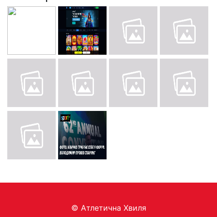
© Aтлетична Хвиля