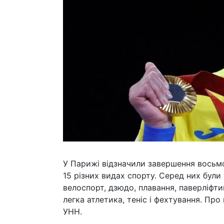
У Парижі відзначили завершення восьмо
15 різних видах спорту. Серед них були т
велоспорт, дзюдо, плавання, паверліфтин
легка атлетика, теніс і фехтування. Пр
УНН.