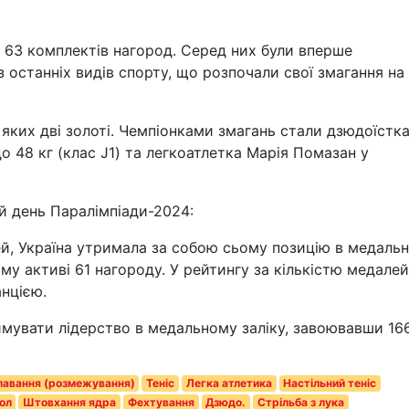
 63 комплектів нагород. Серед них були вперше
 останніх видів спорту, що розпочали свої змагання на
 яких дві золоті. Чемпіонками змагань стали дзюдоїстк
до 48 кг (клас J1) та легкоатлетка Марія Помазан у
й день Паралімпіади-2024:
й, Україна утримала за собою сьому позицію в медаль
му активі 61 нагороду. У рейтингу за кількістю медалей
анцією.
увати лідерство в медальному заліку, завоювавши 16
лавання (розмежування)
Теніс
Легка атлетика
Настільний теніс
ол
Штовхання ядра
Фехтування
Дзюдо.
Стрільба з лука