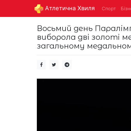
Aтлетична Хвиля
Спорт
Бізн
Восьмий день Паралімп
виборола дві золоті ме
загальному медальном