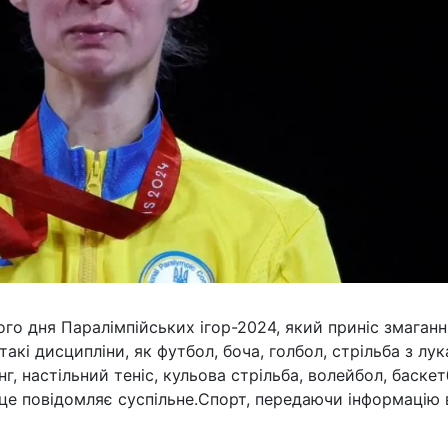
го дня Паралімпійських ігор-2024, який приніс змаганн
акі дисципліни, як футбол, боча, голбол, стрільба з лук
г, настільний теніс, кульова стрільба, волейбол, баскет
о це повідомляє суспільне.Спорт, передаючи інформацію 