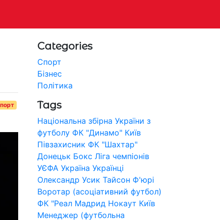
Categories
Спорт
Бізнес
Політика
Tags
порт
Національна збірна України з
футболу
ФК "Динамо" Київ
Півзахисник
ФК "Шахтар"
Донецьк
Бокс
Ліга чемпіонів
УЄФА
Україна
Українці
Олександр Усик
Тайсон Ф'юрі
Воротар (асоціативний футбол)
ФК "Реал Мадрид
Нокаут
Київ
Менеджер (футбольна