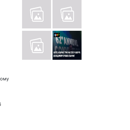
а
ному
6