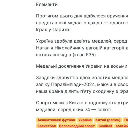
Елементи
Протягом цього дня відбулося вручення
представлені медалі з дзюдо — одного з
Іграх у Парижі.
Україна здобула дев'ять медалей, серед
Наталія Ніколайчик у ваговій категорії 
штовханні ядра (клас F35).
Медальні досягнення України на восьми
Завдяки здобуттю двох золотих медале
заліку Паралімпіади-2024, маючи в своє
наша країна ділить п'яту сходинку з Фр
Спортсмени з Китаю продовжують утрим
медалей, серед яких 74 — золоті.
Асоціативний футбол
Україна
Китай (регіон)
П
Баскетбол
Велосипедний спорт
Goalball
волейб