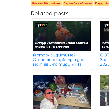
Наталія Ніколайчик
Стрільба в яблучко
Пауерліф
Related posts
ФОТО
А хто ж судитиме?
Зол
Оголошено арбітрів для
202
матчів 5-го туру УПЛ