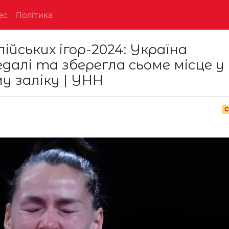
ес
Політика
ійських ігор-2024: Україна
далі та зберегла сьоме місце у
у заліку | УНН
С