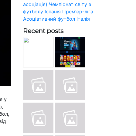
асоціація)
Чемпіонат світу з
футболу
Іспанія
Прем'єр-ліга
Асоціативний футбол
Італія
Recent posts
я у
а,
бол,
від