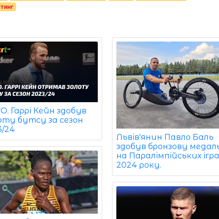
тинг
. Гаррі Кейн здобув
оту бутсу за сезон
3/24
Львів'янин Павло Баль
здобув бронзову медал
на Паралімпійських ігр
2024 року.