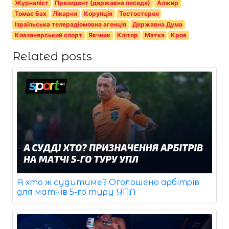
Журналіст
Президент (державна посада)
Алжир
Томас Бах
Лікарня
Корупція
Тестостерон
Ізраїльська телерадіомовна агенція
Державна Дума
Ковзанярський спорт
Яєчник
Клітор
Матка
Кров
Related posts
А хто ж судитиме? Оголошено арбітрів
для матчів 5-го туру УПЛ