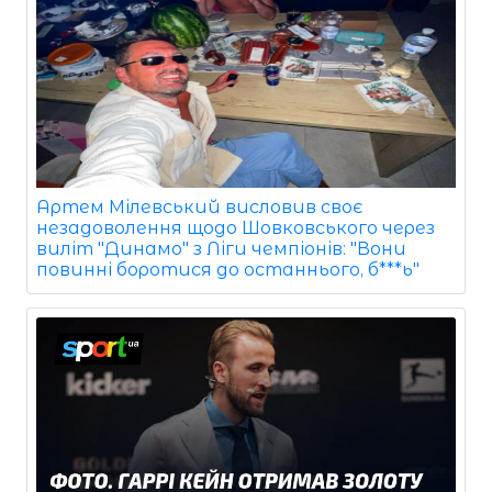
Артем Мілевський висловив своє
незадоволення щодо Шовковського через
виліт "Динамо" з Ліги чемпіонів: "Вони
повинні боротися до останнього, б***ь"