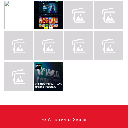
© Aтлетична Хвиля