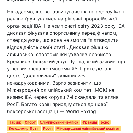
Нагадаємо, що всі обвинувачення на адресу Іман
раніше ґрунтувалися на рішенні проросійської
організації IBA. На чемпіонаті світу 2023 року IBA
дискваліфікувала спортсменку перед фіналом,
стверджуючи, що вона не змогла "підтвердити
відповідність своїй статі". Дискваліфікацію
алжирської спортсменки ухвалив особисто
Кремльов, близький друг Путіна, який заявив, що
у неї виявлено хромосоми XY. Проте деталі
цього "дослідження" залишилися
ненадрукованими. Варто зазначити, що
Міжнародний олімпійський комітет (МОК) не
визнає IBA через корупційні скандали та вплив
Росії. Багато країн приєднуються до нової
боксерської асоціації — World Boxing.
Париж
Спорт
Олімпійський чемпіон
Франція
Бокс
Володимир Путін
Росія
Міжнародний олімпійський комітет