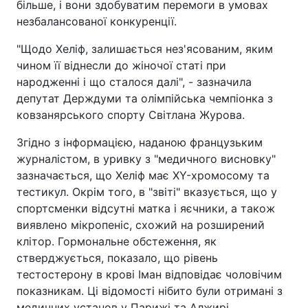
більше, і вони здобуватим перемоги в умовах
незбалансованої конкуренції.
"Щодо Хеліф, залишається нез'ясованим, яким
чином її віднесли до жіночої статі при
народженні і що сталося далі", - зазначила
депутат Держдуми та олімпійська чемпіонка з
ковзанярського спорту Світлана Журова.
Згідно з інформацією, наданою французьким
журналістом, в уривку з "медичного висновку"
зазначається, що Хеліф має XY-хромосому та
тестикул. Окрім того, в "звіті" вказується, що у
спортсменки відсутні матка і яєчники, а також
виявлено мікропеніс, схожий на розширений
клітор. Гормональне обстеження, як
стверджується, показало, що рівень
тестостерону в крові Іман відповідає чоловічим
показникам. Ці відомості нібито були отримані з
медичних установ у Парижі та Алжирі.