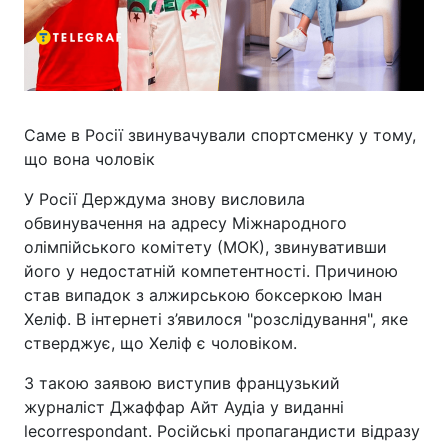
Саме в Росії звинувачували спортсменку у тому,
що вона чоловік
У Росії Держдума знову висловила
обвинувачення на адресу Міжнародного
олімпійського комітету (МОК), звинувативши
його у недостатній компетентності. Причиною
став випадок з алжирською боксеркою Іман
Хеліф. В інтернеті з’явилося "розслідування", яке
стверджує, що Хеліф є чоловіком.
З такою заявою виступив французький
журналіст Джаффар Айт Аудіа у виданні
lecorrespondant. Російські пропагандисти відразу