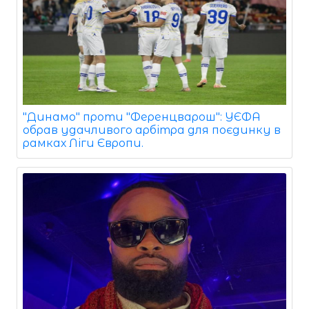
"Динамо" проти "Ференцварош": УЄФА
обрав удачливого арбітра для поєдинку в
рамках Ліги Європи.