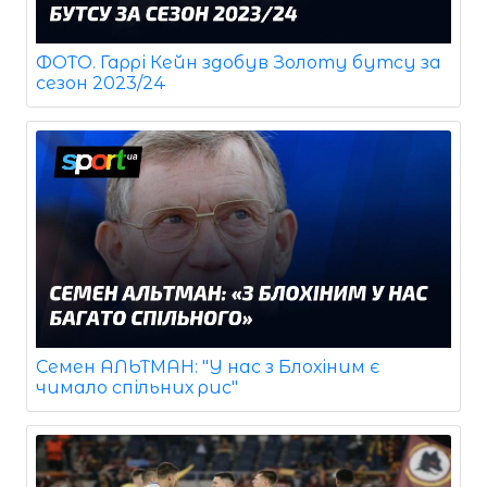
ФОТО. Гаррі Кейн здобув Золоту бутсу за
сезон 2023/24
Семен АЛЬТМАН: "У нас з Блохіним є
чимало спільних рис"