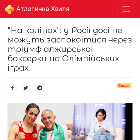
Aтлетична Хвиля
"На колінах": у Росії досі не
можуть заспокоїтися через
тріумф алжирської
боксерки на Олімпійських
іграх.
Спорт