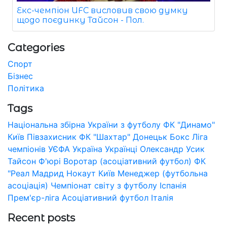
Екс-чемпіон UFC висловив свою думку
щодо поєдинку Тайсон - Пол.
Categories
Спорт
Бізнес
Політика
Tags
Національна збірна України з футболу
ФК "Динамо"
Київ
Півзахисник
ФК "Шахтар" Донецьк
Бокс
Ліга
чемпіонів УЄФА
Україна
Українці
Олександр Усик
Тайсон Ф'юрі
Воротар (асоціативний футбол)
ФК
"Реал Мадрид
Нокаут
Київ
Менеджер (футбольна
асоціація)
Чемпіонат світу з футболу
Іспанія
Прем'єр-ліга
Асоціативний футбол
Італія
Recent posts