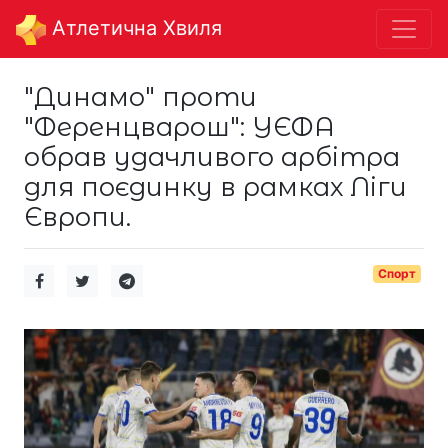
Aтлетична Хвиля
"Динамо" проти
"Ференцварош": УЄФА
обрав удачливого арбітра
для поєдинку в рамках Ліги
Європи.
Спорт