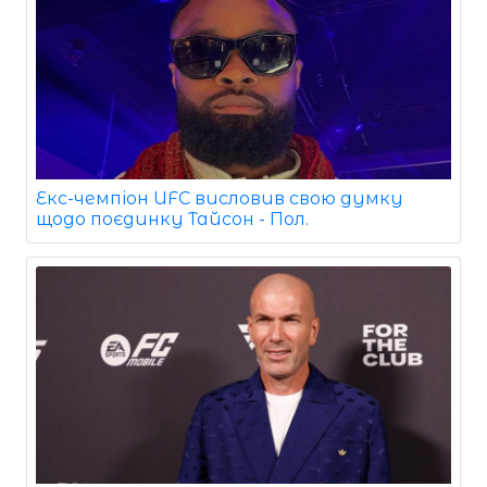
Екс-чемпіон UFC висловив свою думку
щодо поєдинку Тайсон - Пол.