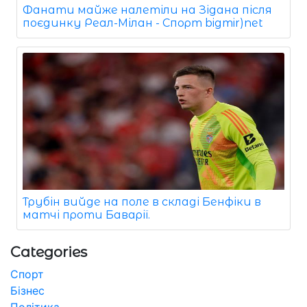
Фанати майже налетіли на Зідана після
поєдинку Реал-Мілан - Спорт bigmir)net
Трубін вийде на поле в складі Бенфіки в
матчі проти Баварії.
Categories
Спорт
Бізнес
Політика