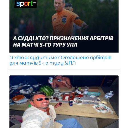
А хто ж судитиме? Оголошено арбітрів
для матчів 5-го туру УПЛ