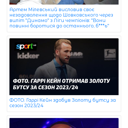
Артем Мілевський висловив своє
незадоволення щодо Шовковського через
виліт "Динамо" з Ліги чемпіонів: "Вони
повинні боротися до останнього, б***ь"
ФОТО. Гаррі Кейн здобув Золоту бутсу за
сезон 2023/24