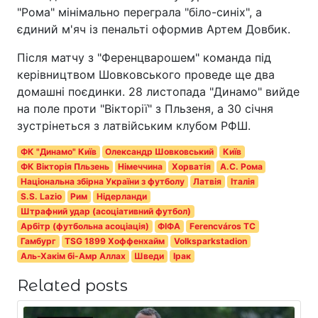
"Рома" мінімально переграла "біло-синіх", а
єдиний м'яч із пенальті оформив Артем Довбик.
Після матчу з "Ференцварошем" команда під
керівництвом Шовковського проведе ще два
домашні поєдинки. 28 листопада "Динамо" вийде
на поле проти "Вікторії" з Пльзеня, а 30 січня
зустрінеться з латвійським клубом РФШ.
ФК "Динамо" Київ
Олександр Шовковський
Київ
ФК Вікторія Пльзень
Німеччина
Хорватія
А.С. Рома
Національна збірна України з футболу
Латвія
Італія
S.S. Lazio
Рим
Нідерланди
Штрафний удар (асоціативний футбол)
Арбітр (футбольна асоціація)
ФІФА
Ferencváros TC
Гамбург
TSG 1899 Хоффенхайм
Volksparkstadion
Аль-Хакім бі-Амр Аллах
Шведи
Ірак
Related posts