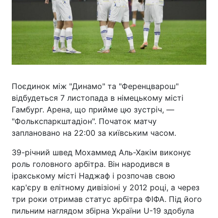
Поєдинок між "Динамо" та "Ференцварош"
відбудеться 7 листопада в німецькому місті
Гамбург. Арена, що прийме цю зустріч, —
"Фолькспаркштадіон". Початок матчу
заплановано на 22:00 за київським часом.
39-річний швед Мохаммед Аль-Хакім виконує
роль головного арбітра. Він народився в
іракському місті Наджаф і розпочав свою
кар'єру в елітному дивізіоні у 2012 році, а через
три роки отримав статус арбітра ФІФА. Під його
пильним наглядом збірна України U-19 здобула