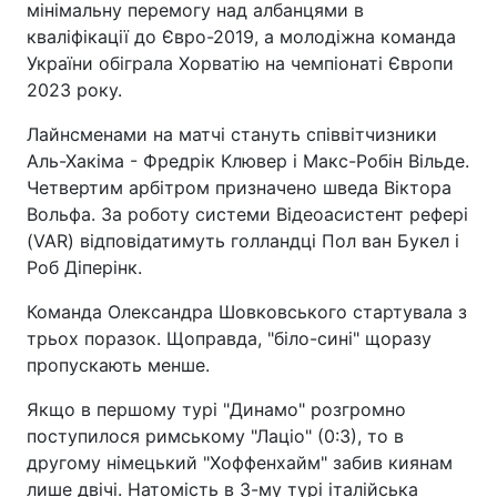
мінімальну перемогу над албанцями в
кваліфікації до Євро-2019, а молодіжна команда
України обіграла Хорватію на чемпіонаті Європи
2023 року.
Лайнсменами на матчі стануть співвітчизники
Аль-Хакіма - Фредрік Клювер і Макс-Робін Вільде.
Четвертим арбітром призначено шведа Віктора
Вольфа. За роботу системи Відеоасистент рефері
(VAR) відповідатимуть голландці Пол ван Букел і
Роб Діперінк.
Команда Олександра Шовковського стартувала з
трьох поразок. Щоправда, "біло-сині" щоразу
пропускають менше.
Якщо в першому турі "Динамо" розгромно
поступилося римському "Лаціо" (0:3), то в
другому німецький "Хоффенхайм" забив киянам
лише двічі. Натомість в 3-му турі італійська