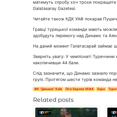
матимуть спробу хоч трохи покращити с
Galatasaray Gazetesi.
Читайте також КДК УАФ покарав Пушича
Гравці турецької команди мають можли
здобудуть перемогу над Динамо та Аяк
На даний момент Галатасарай займає шо
Зверніть увагу: У чемпіонаті Туреччини
накопичивши 44 бали.
Слід зазначити, що Динамо зазнало пора
групі. Протягом шести турів команда н
ФК "Динамо" Київ
Ліга Європи УЄФА
Євро
Туре
Related posts