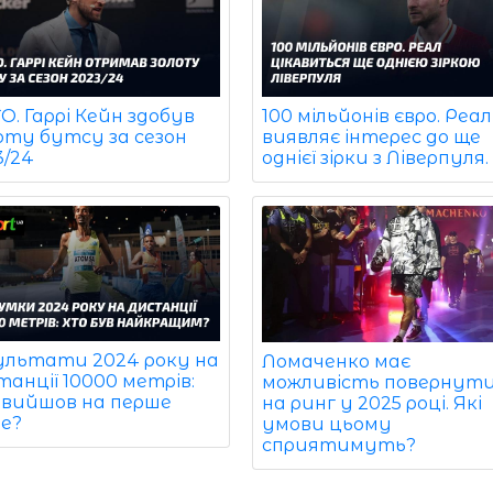
. Гаррі Кейн здобув
100 мільйонів євро. Реал
оту бутсу за сезон
виявляє інтерес до ще
3/24
однієї зірки з Ліверпуля.
ультати 2024 року на
Ломаченко має
анції 10000 метрів:
можливість повернут
 вийшов на перше
на ринг у 2025 році. Які
це?
умови цьому
сприятимуть?