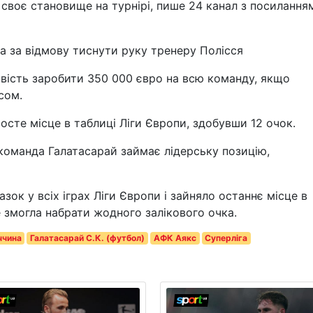
воє становище на турнірі, пише 24 канал з посилання
 за відмову тиснути руку тренеру Полісся
вість заробити 350 000 євро на всю команду, якщо
сом.
сте місце в таблиці Ліги Європи, здобувши 12 очок.
 команда Галатасарай займає лідерську позицію,
зок у всіх іграх Ліги Європи і зайняло останнє місце в
е змогла набрати жодного залікового очка.
ччина
Галатасарай С.К. (футбол)
АФК Аякс
Суперліга