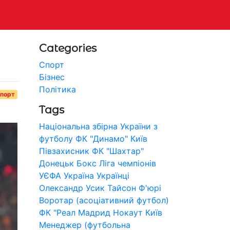
Categories
Спорт
Бізнес
Політика
порт
Tags
Національна збірна України з
футболу
ФК "Динамо" Київ
Півзахисник
ФК "Шахтар"
Донецьк
Бокс
Ліга чемпіонів
УЄФА
Україна
Українці
Олександр Усик
Тайсон Ф'юрі
Воротар (асоціативний футбол)
ФК "Реал Мадрид
Нокаут
Київ
Менеджер (футбольна