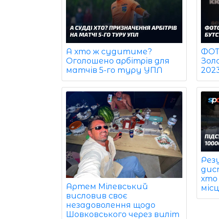
ФОТО
А хто ж судитиме?
Зол
Оголошено арбітрів для
202
матчів 5-го туру УПЛ
Рез
дист
хто
Артем Мілевський
міс
висловив своє
незадоволення щодо
Шовковського через виліт