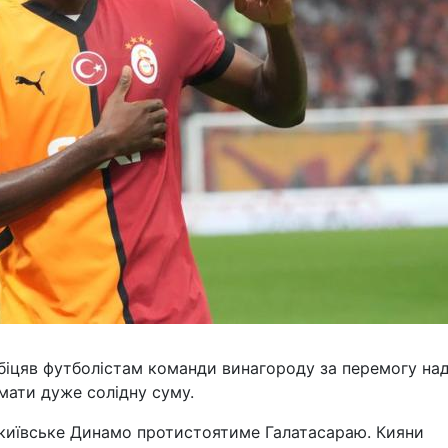
біцяв футболістам команди винагороду за перемогу на
мати дуже солідну суму.
и київське Динамо протистоятиме Галатасараю. Кияни