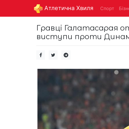
Aтлетична Хвиля
Спорт
Бізн
Гравці Галатасарая о
виступи проти Динамо