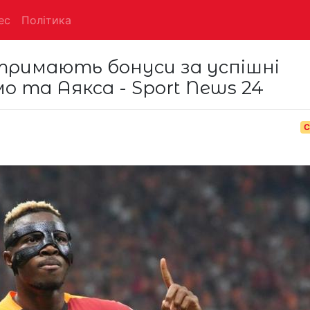
ес
Політика
тримають бонуси за успішні
 та Аякса - Sport News 24
С