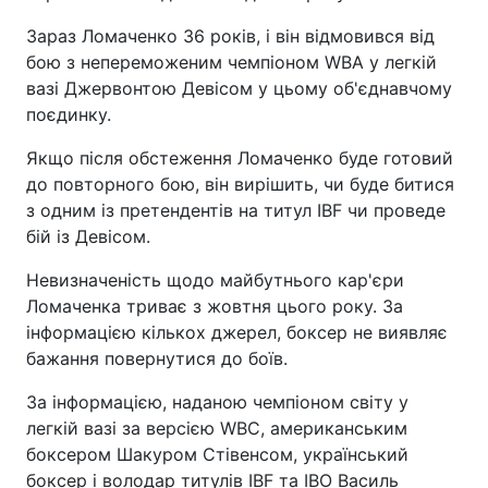
Зараз Ломаченко 36 років, і він відмовився від
бою з непереможеним чемпіоном WBA у легкій
вазі Джервонтою Девісом у цьому об'єднавчому
поєдинку.
Якщо після обстеження Ломаченко буде готовий
до повторного бою, він вирішить, чи буде битися
з одним із претендентів на титул IBF чи проведе
бій із Девісом.
Невизначеність щодо майбутнього кар'єри
Ломаченка триває з жовтня цього року. За
інформацією кількох джерел, боксер не виявляє
бажання повернутися до боїв.
За інформацією, наданою чемпіоном світу у
легкій вазі за версією WBC, американським
боксером Шакуром Стівенсом, український
боксер і володар титулів IBF та IBO Василь