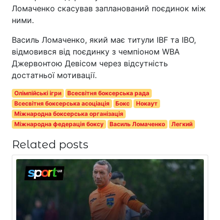
Ломаченко скасував запланований поєдинок між
ними.
Василь Ломаченко, який має титули IBF та IBO,
відмовився від поєдинку з чемпіоном WBA
Джервонтою Девісом через відсутність
достатньої мотивації.
Олімпійські ігри
Всесвітня боксерська рада
Всесвітня боксерська асоціація
Бокс
Нокаут
Міжнародна боксерська організація
Міжнародна федерація боксу
Василь Ломаченко
Легкий
Related posts