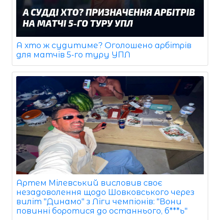
А хто ж судитиме? Оголошено арбітрів
для матчів 5-го туру УПЛ
Артем Мілевський висловив своє
незадоволення щодо Шовковського через
виліт "Динамо" з Ліги чемпіонів: "Вони
повинні боротися до останнього, б***ь"