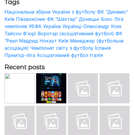
Tags
Національна збірна України з футболу
ФК "Динамо"
Київ
Півзахисник
ФК "Шахтар" Донецьк
Бокс
Ліга
чемпіонів УЄФА
Україна
Українці
Олександр Усик
Тайсон Ф'юрі
Воротар (асоціативний футбол)
ФК
"Реал Мадрид
Нокаут
Київ
Менеджер (футбольна
асоціація)
Чемпіонат світу з футболу
Іспанія
Прем'єр-ліга
Асоціативний футбол
Італія
Recent posts