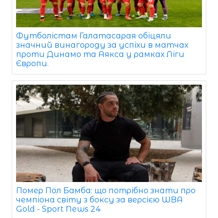
Футболістам Галатасарая обіцяли
значний винагороду за успіхи в матчах
проти Динамо та Аякса у рамках Ліги
Європи.
Помер Пол Бамба: що потрібно знати про
чемпіона світу з боксу за версією WBA
Gold - Sport News 24