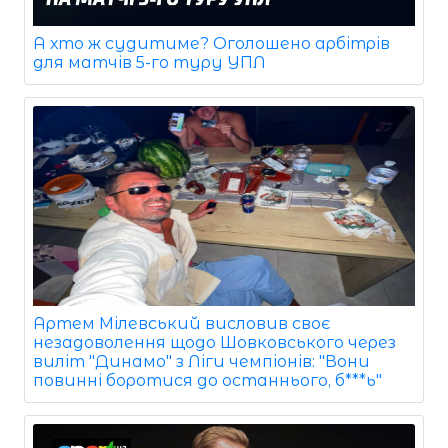
А хто ж судитиме? Оголошено арбітрів
для матчів 5-го туру УПЛ
Артем Мілевський висловив своє
незадоволення щодо Шовковського через
виліт "Динамо" з Ліги чемпіонів: "Вони
повинні боротися до останнього, б***ь"