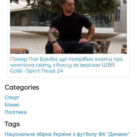
Помер Пол Бамба: що потрібно знати про
чемпіона світу з боксу за версією WBA
Gold - Sport News 24
Categories
Спорт
Бізнес
Політика
Tags
Національна збірна України з футболу
ФК "Динамо"