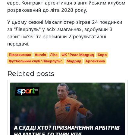
євро. Контракт аргентинця з англійським клубом
розрахований до літа 2028 року.
У цьому сезоні Макаллістер зіграв 24 поєдинки
за "Ліверпуль" у всіх змаганнях, здобувши 3
забиті м'ячі та зробивши 2 результативні
передачі.
Півзахисник
Англія
Ліга
ФК "Реал Мадрид
Євро
Футбольний клуб "Ліверпуль".
Мадрид
Аргентина
Related posts