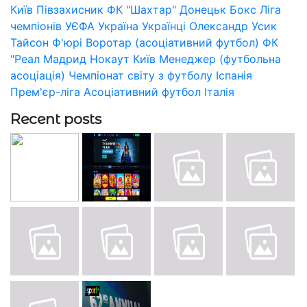
Київ
Півзахисник
ФК "Шахтар" Донецьк
Бокс
Ліга
чемпіонів УЄФА
Україна
Українці
Олександр Усик
Тайсон Ф'юрі
Воротар (асоціативний футбол)
ФК
"Реал Мадрид
Нокаут
Київ
Менеджер (футбольна
асоціація)
Чемпіонат світу з футболу
Іспанія
Прем'єр-ліга
Асоціативний футбол
Італія
Recent posts