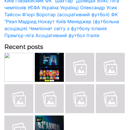
Київ
Півзахисник
ФК "Шахтар" Донецьк
Бокс
Ліга
чемпіонів УЄФА
Україна
Українці
Олександр Усик
Тайсон Ф'юрі
Воротар (асоціативний футбол)
ФК
"Реал Мадрид
Нокаут
Київ
Менеджер (футбольна
асоціація)
Чемпіонат світу з футболу
Іспанія
Прем'єр-ліга
Асоціативний футбол
Італія
Recent posts