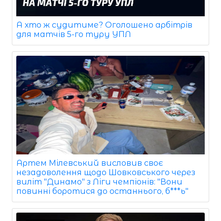
А хто ж судитиме? Оголошено арбітрів
для матчів 5-го туру УПЛ
Артем Мілевський висловив своє
незадоволення щодо Шовковського через
виліт "Динамо" з Ліги чемпіонів: "Вони
повинні боротися до останнього, б***ь"