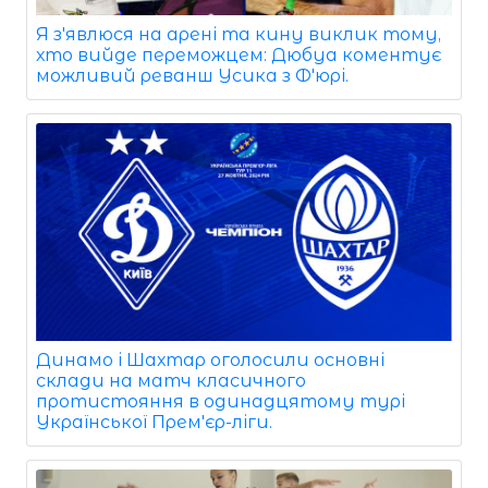
Я з'явлюся на арені та кину виклик тому,
хто вийде переможцем: Дюбуа коментує
можливий реванш Усика з Ф'юрі.
Динамо і Шахтар оголосили основні
склади на матч класичного
протистояння в одинадцятому турі
Української Прем'єр-ліги.