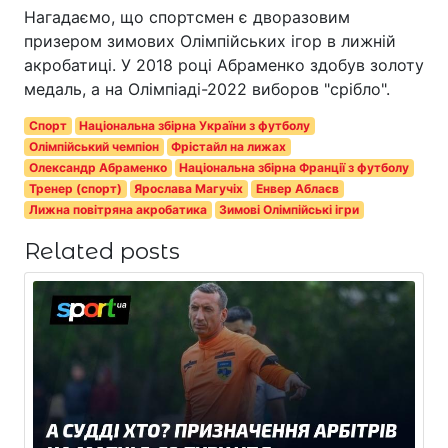
Нагадаємо, що спортсмен є дворазовим
призером зимових Олімпійських ігор в лижній
акробатиці. У 2018 році Абраменко здобув золоту
медаль, а на Олімпіаді-2022 виборов "срібло".
Спорт
Національна збірна України з футболу
Олімпійський чемпіон
Фрістайл на лижах
Олександр Абраменко
Національна збірна Франції з футболу
Тренер (спорт)
Ярослава Магучіх
Енвер Аблаєв
Лижна повітряна акробатика
Зимові Олімпійські ігри
Related posts