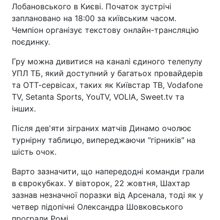
Лобановського в Києві. Початок зустрічі
заплановано на 18:00 за київським часом.
Чемпіон організує текстову онлайн-трансляцію
поєдинку.
Гру можна дивитися на каналі єдиного телепулу
УПЛ ТБ, який доступний у багатьох провайдерів
та ОТТ-сервісах, таких як Київстар ТВ, Vodafone
TV, Setanta Sports, YouTV, VOLIA, Sweet.tv та
інших.
Після дев'яти зіграних матчів Динамо очолює
турнірну таблицю, випереджаючи "гірників" на
шість очок.
Варто зазначити, що напередодні команди грали
в єврокубках. У вівторок, 22 жовтня, Шахтар
зазнав незначної поразки від Арсенала, тоді як у
четвер підопічні Олександра Шовковського
програли Ромі.