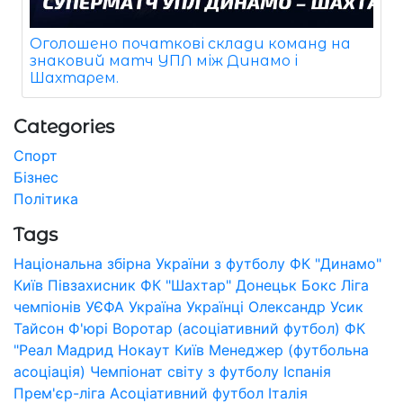
Оголошено початкові склади команд на
знаковий матч УПЛ між Динамо і
Шахтарем.
Categories
Спорт
Бізнес
Політика
Tags
Національна збірна України з футболу
ФК "Динамо"
Київ
Півзахисник
ФК "Шахтар" Донецьк
Бокс
Ліга
чемпіонів УЄФА
Україна
Українці
Олександр Усик
Тайсон Ф'юрі
Воротар (асоціативний футбол)
ФК
"Реал Мадрид
Нокаут
Київ
Менеджер (футбольна
асоціація)
Чемпіонат світу з футболу
Іспанія
Прем'єр-ліга
Асоціативний футбол
Італія