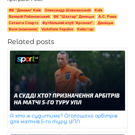
ФК "Динамо" Київ
Олександр Шовковський
Київ
Валерій Лобановський
ФК "Шахтар" Донецьк
А.С. Рома
Сетанта Спортс
Футбольний клуб "Арсенал".
Донецьк
Воля (компанія)
Vodafone Україна
Київстар
Related posts
А хто ж судитиме? Оголошено арбітрів
для матчів 5-го туру УПЛ