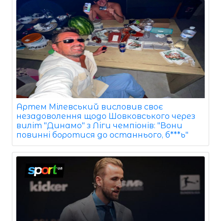
Артем Мілевський висловив своє
незадоволення щодо Шовковського через
виліт "Динамо" з Ліги чемпіонів: "Вони
повинні боротися до останнього, б***ь"