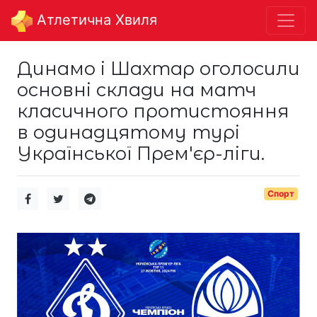
Aтлетична Хвиля
Динамо і Шахтар оголосили
основні склади на матч
класичного протистояння
в одинадцятому турі
Української Прем'єр-ліги.
Спорт