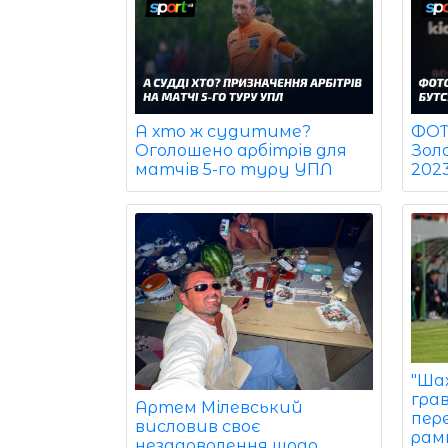
ФОТО
А хто ж судитиме?
Зол
Оголошено арбітрів для
202
матчів 5-го туру УПЛ
"Ша
грав
Артем Мілевський
пер
висловив своє
рам
незадоволення щодо