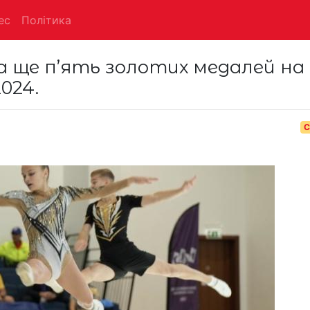
ес
Політика
а ще п’ять золотих медалей на
024.
С