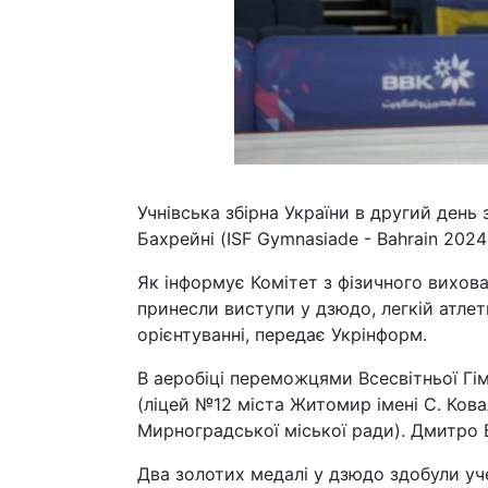
Учнівська збірна України в другий день 
Бахрейні (ISF Gymnasiade - Bahrain 2024)
Як інформує Комітет з фізичного вихов
принесли виступи у дзюдо, легкій атлет
орієнтуванні, передає Укрінформ.
В аеробіці переможцями Всесвітньої Гі
(ліцей №12 міста Житомир імені С. Ков
Мирноградської міської ради). Дмитро 
Два золотих медалі у дзюдо здобули у