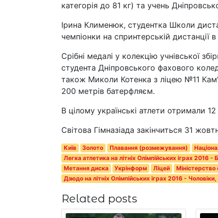
категорія до 81 кг) та учень Дніпровсь
Ірина Клименюк, студентка Школи диста
чемпіонки на спринтерській дистанції в
Срібні медалі у колекцію учнівської зб
студента Дніпровського фахового коледж
також Миколи Котенка з ліцею №11 Камʼя
200 метрів батерфляєм.
В цілому українські атлети отримали 12 
Світова Гімназіада закінчиться 31 жовтн
Київ
Золото
Плавання (розмежування)
Націона
Легка атлетика на літніх Олімпійських іграх 2016 - 
Метання диска
Укрінформ
Ліцей
Міністерство о
Дзюдо на літніх Олімпійських іграх 2016 - Чоловіки,
Related posts