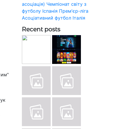
асоціація)
Чемпіонат світу з
футболу
Іспанія
Прем'єр-ліга
Асоціативний футбол
Італія
Recent posts
тим"
чук
.