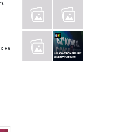
).
ях на