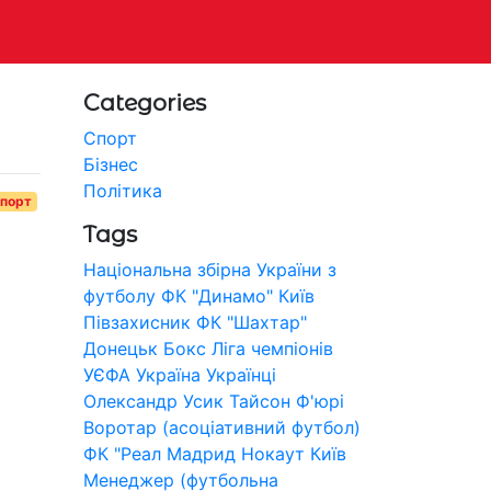
Categories
Спорт
Бізнес
Політика
порт
Tags
Національна збірна України з
футболу
ФК "Динамо" Київ
Півзахисник
ФК "Шахтар"
Донецьк
Бокс
Ліга чемпіонів
УЄФА
Україна
Українці
Олександр Усик
Тайсон Ф'юрі
Воротар (асоціативний футбол)
ФК "Реал Мадрид
Нокаут
Київ
Менеджер (футбольна