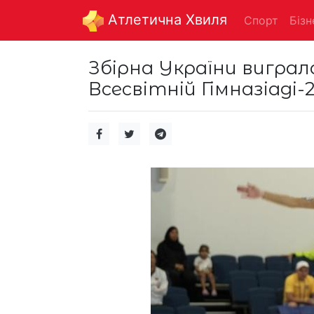
Aтлетична Хвиля
Спорт
Бізн
Збірна України виграл
Всесвітній Гімназіаді-2