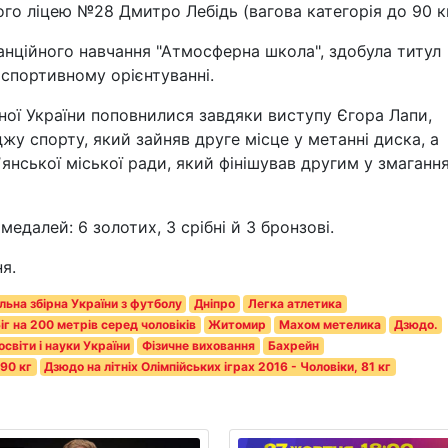
кого ліцею №28 Дмитро Лебідь (вагова категорія до 90 кг
нційного навчання "Атмосферна школа", здобула титул
 спортивному орієнтуванні.
ірної України поповнилися завдяки виступу Єгора Лапи,
у спорту, який зайняв друге місце у метанні диска, а
нської міської ради, який фінішував другим у змаганн
медалей: 6 золотих, 3 срібні й 3 бронзові.
я.
льна збірна України з футболу
Дніпро
Легка атлетика
Біг на 200 метрів серед чоловіків
Житомир
Махом метелика
Дзюдо.
світи і науки України
Фізичне виховання
Бахрейн
 90 кг
Дзюдо на літніх Олімпійських іграх 2016 - Чоловіки, 81 кг