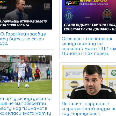
. Гаррі Кейн здобув
Оголошено початкові
оту бутсу за сезон
склади команд на
3/24
знаковий матч УПЛ мі
Динамо і Шахтарем.
хтар" у складі десяти
ців не зміг зберегти
Пенальті порушив їх
евагу над "Динамо" в
стратегічний задум н
ках Класичного матчу
гру: Бартулович