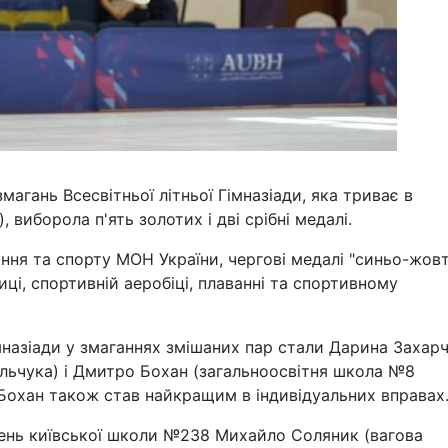
змагань Всесвітньої літньої Гімназіади, яка триває в
, виборола п'ять золотих і дві срібні медалі.
ання та спорту МОН України, чергові медалі "синьо-жов
иці, спортивній аеробіці, плаванні та спортивному
мназіади у змаганнях змішаних пар стали Дарина Захар
альчука) і Дмитро Бохан (загальноосвітня школа №8
Бохан також став найкращим в індивідуальних вправах
чень київської школи №238 Михайло Соляник (вагова