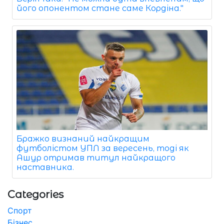
його опонентом стане саме Кордіна."
Бражко визнаний найкращим
футболістом УПЛ за вересень, тоді як
Ашур отримав титул найкращого
наставника.
Categories
Спорт
Бізнес