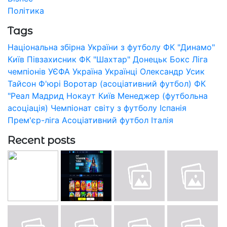
Політика
Tags
Національна збірна України з футболу
ФК "Динамо"
Київ
Півзахисник
ФК "Шахтар" Донецьк
Бокс
Ліга
чемпіонів УЄФА
Україна
Українці
Олександр Усик
Тайсон Ф'юрі
Воротар (асоціативний футбол)
ФК
"Реал Мадрид
Нокаут
Київ
Менеджер (футбольна
асоціація)
Чемпіонат світу з футболу
Іспанія
Прем'єр-ліга
Асоціативний футбол
Італія
Recent posts