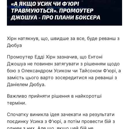
Хірн натякнув, що, швидше за все, буде реванш з
Дюбуа
Промоутер Едді Хірн зазначив, що Ентоні
Джошуа не повинен затягувати з рішенням щодо
бою з Олександром Усиком чи Тайсоном Ф'юрі, а
замість цього варто зосередитися на реванші з
Даніелем Дюбуа.
Важливо прийняти рішення в найкоротші
терміни.
Спочатку виникла ідея зачекати на результати
поєдинку Усика з Ф'юрі, а потім провести бій з
одним з них. Але що, якщо цей бій не