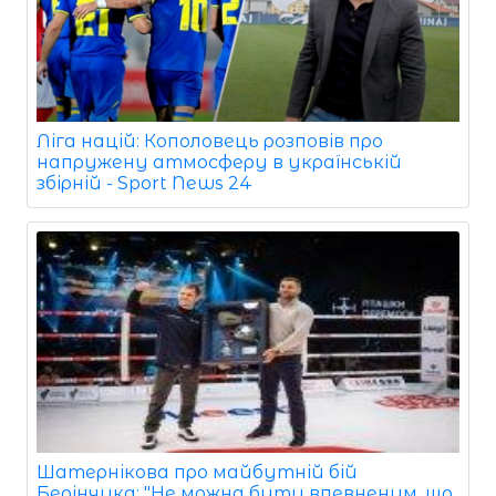
Ліга націй: Кополовець розповів про
напружену атмосферу в українській
збірній - Sport News 24
Шатернікова про майбутній бій
Берінчика: "Не можна бути впевненим, що