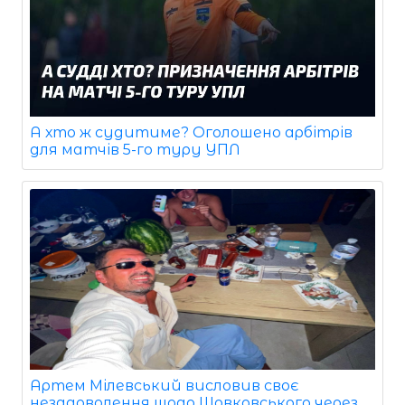
А хто ж судитиме? Оголошено арбітрів
для матчів 5-го туру УПЛ
Артем Мілевський висловив своє
незадоволення щодо Шовковського через