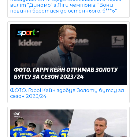
виліт "Динамо" з Ліги чемпіонів: "Вони
повинні боротися до останнього, б***ь"
ФОТО. Гаррі Кейн здобув Золоту бутсу за
сезон 2023/24