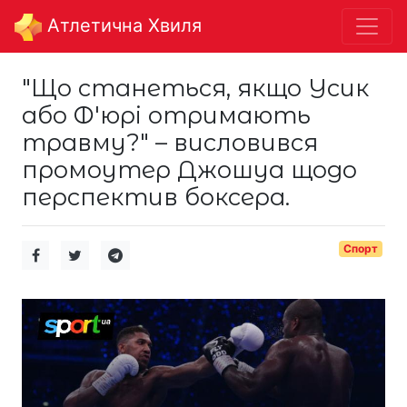
Aтлетична Хвиля
"Що станеться, якщо Усик
або Ф'юрі отримають
травму?" – висловився
промоутер Джошуа щодо
перспектив боксера.
Спорт