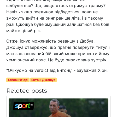
відбудеться? Що, якщо хтось отримує травму?
Навіть якщо поєдинок відбудеться, вони не
зможуть вийти на ринг раніше літа, і в такому
разі Джошуа буде змушений залишатися без боїв
майже цілий рік.
Отже, існує можливість реваншу з Дюбуа.
Джошуа стверджує, що прагне повернути титул і
має запланований бій, який може принести йому
чемпіонський пояс. Це буде ризикована зустріч.
"Очікуємо на verdict від Ентоні," - зауважив Хірн.
Тайсон Ф'юрі
Ентоні Джошуа
Related posts