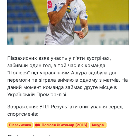
Півзахисник взяв участь у п'яти зустрічах,
забивши один гол, в той час як команда
"Полісся" під управлінням Ашура здобула дві
перемоги та зіграла внічию в одному з матчів. На
даний момент команда займає друге місце в
Українській Прем'єр-лізі.
Зображення: УПЛ Результати опитування серед
спортсменів:
Півзахисник
ФК Полісся Житомир (2016)
Ашура.