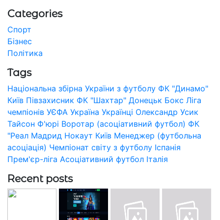
Categories
Спорт
Бізнес
Політика
Tags
Національна збірна України з футболу
ФК "Динамо"
Київ
Півзахисник
ФК "Шахтар" Донецьк
Бокс
Ліга
чемпіонів УЄФА
Україна
Українці
Олександр Усик
Тайсон Ф'юрі
Воротар (асоціативний футбол)
ФК
"Реал Мадрид
Нокаут
Київ
Менеджер (футбольна
асоціація)
Чемпіонат світу з футболу
Іспанія
Прем'єр-ліга
Асоціативний футбол
Італія
Recent posts