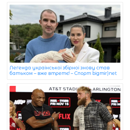
Легенда української збірної знову став
батьком – вже втретє! – Спорт bigmir)net