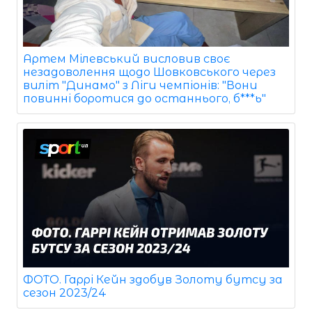
Артем Мілевський висловив своє
незадоволення щодо Шовковського через
виліт "Динамо" з Ліги чемпіонів: "Вони
повинні боротися до останнього, б***ь"
ФОТО. Гаррі Кейн здобув Золоту бутсу за
сезон 2023/24