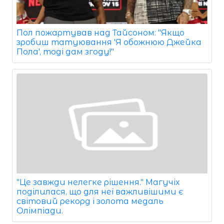
Пол пожартував над Тайсоном: "Якщо
зробиш татуювання 'Я обожнюю Джейка
Пола', тоді дам згоду!"
"Це завжди нелегке рішення." Магучіх
поділилася, що для неї важливішими є
світовий рекорд і золота медаль
Олімпіади.