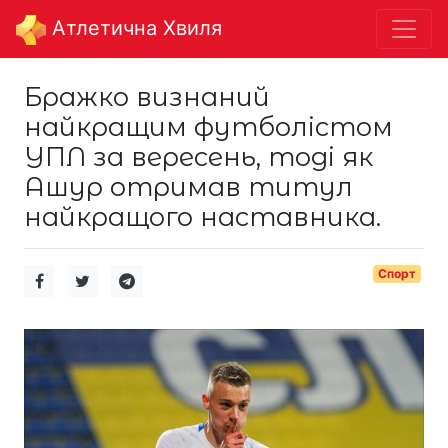
Aтлетична Хвиля
Бражко визнаний
найкращим футболістом
УПЛ за вересень, тоді як
Ашур отримав титул
найкращого наставника.
Спорт