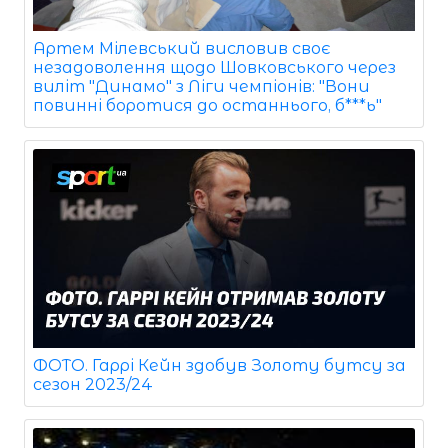
Артем Мілевський висловив своє
незадоволення щодо Шовковського через
виліт "Динамо" з Ліги чемпіонів: "Вони
повинні боротися до останнього, б***ь"
ФОТО. Гаррі Кейн здобув Золоту бутсу за
сезон 2023/24