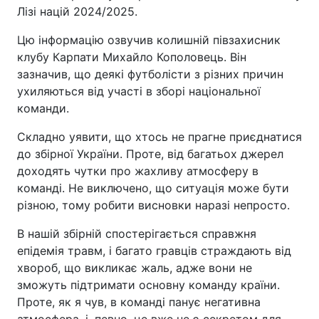
Лізі націй 2024/2025.
Цю інформацію озвучив колишній півзахисник
клубу Карпати Михайло Кополовець. Він
зазначив, що деякі футболісти з різних причин
ухиляються від участі в зборі національної
команди.
Складно уявити, що хтось не прагне приєднатися
до збірної України. Проте, від багатьох джерел
доходять чутки про жахливу атмосферу в
команді. Не виключено, що ситуація може бути
різною, тому робити висновки наразі непросто.
В нашій збірній спостерігається справжня
епідемія травм, і багато гравців страждають від
хвороб, що викликає жаль, адже вони не
зможуть підтримати основну команду країни.
Проте, як я чув, в команді панує негативна
атмосфера, і, певно, це вже не є секретом для