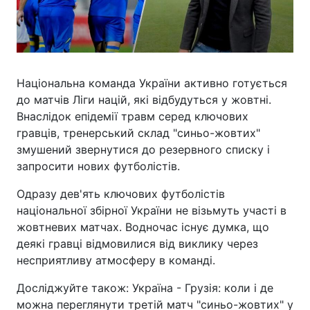
Національна команда України активно готується
до матчів Ліги націй, які відбудуться у жовтні.
Внаслідок епідемії травм серед ключових
гравців, тренерський склад "синьо-жовтих"
змушений звернутися до резервного списку і
запросити нових футболістів.
Одразу дев'ять ключових футболістів
національної збірної України не візьмуть участі в
жовтневих матчах. Водночас існує думка, що
деякі гравці відмовилися від виклику через
несприятливу атмосферу в команді.
Досліджуйте також: Україна - Грузія: коли і де
можна переглянути третій матч "синьо-жовтих" у