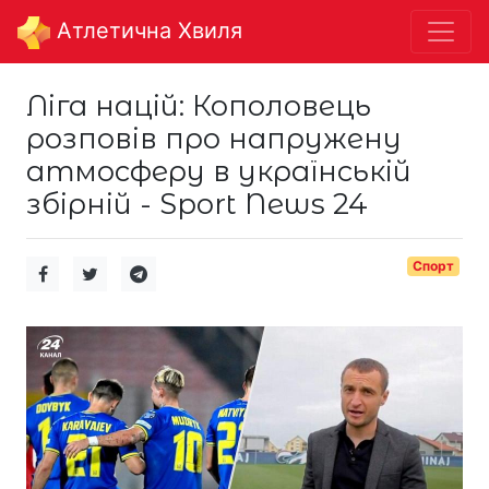
Aтлетична Хвиля
Ліга націй: Кополовець
розповів про напружену
атмосферу в українській
збірній - Sport News 24
Спорт