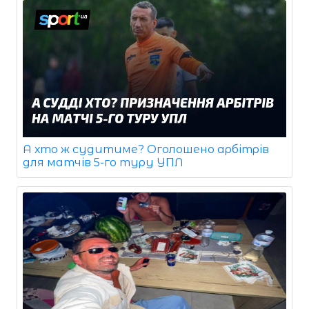
А хто ж судитиме? Оголошено арбітрів
для матчів 5-го туру УПЛ