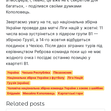
багатьох, - поділився своїми думками
Кополовець.
Звертаємо увагу на те, що національна збірна
України проведе два матчі Ліги націй у жовтні: 11
числа вона зустрінеться з лідером групи В1 —
збірною Грузії, а 14-го жовтня відбудеться
поєдинок з Чехією. Після двох зіграних турів під
керівництвом Реброва команда поки що не має
жодного очка і посідає останню позицію у
квартеті В1.
Україна
Чеська Республіка
Півзахисник
Національна збірна України з футболу
Ліга Націй
Грузія (країна)
Чоловіча національна збірна команда України з хокею з шайбою
Епідемія
Михайло Кополовець
Карпатські гори
Related posts