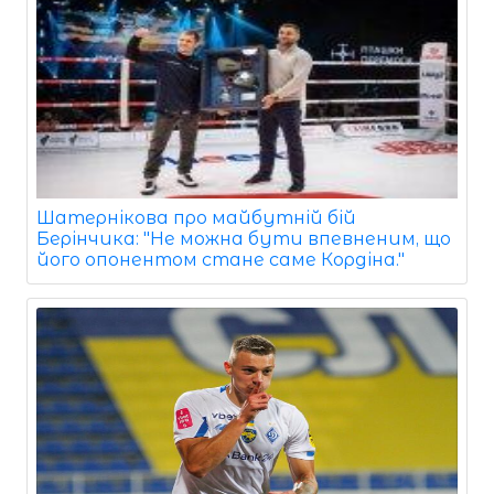
Шатернікова про майбутній бій
Берінчика: "Не можна бути впевненим, що
його опонентом стане саме Кордіна."