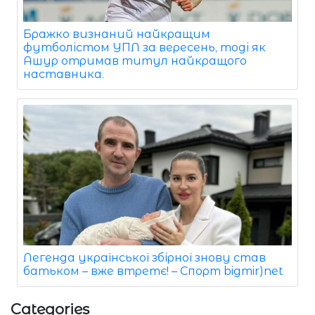
Бражко визнаний найкращим
футболістом УПЛ за вересень, тоді як
Ашур отримав титул найкращого
наставника.
Легенда української збірної знову став
батьком – вже втретє! – Спорт bigmir)net
Categories