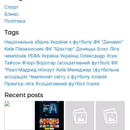
Спорт
Бізнес
Політика
Tags
Національна збірна України з футболу
ФК "Динамо"
Київ
Півзахисник
ФК "Шахтар" Донецьк
Бокс
Ліга
чемпіонів УЄФА
Україна
Українці
Олександр Усик
Тайсон Ф'юрі
Воротар (асоціативний футбол)
ФК
"Реал Мадрид
Нокаут
Київ
Менеджер (футбольна
асоціація)
Чемпіонат світу з футболу
Іспанія
Прем'єр-ліга
Асоціативний футбол
Італія
Recent posts