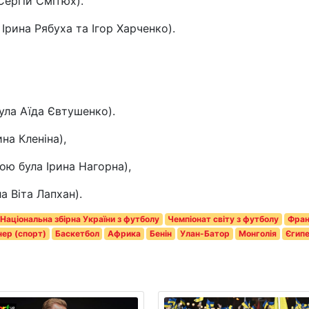
ергій Смітюх).
Ірина Рябуха та Ігор Харченко).
ула Аїда Євтушенко).
на Кленіна),
ю була Ірина Нагорна),
 Віта Лапхан).
Національна збірна України з футболу
Чемпіонат світу з футболу
Фран
нер (спорт)
Баскетбол
Африка
Бенін
Улан-Батор
Монголія
Єгип