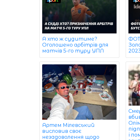
ФОТО
А хто ж судитиме?
Зол
Оголошено арбітрів для
202
матчів 5-го туру УПЛ
Сме
вби
Олім
Артем Мілевський
під
висловив своє
і по
незадоволення щодо