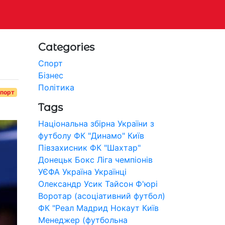
д
Categories
Спорт
Бізнес
Політика
порт
Tags
Національна збірна України з
футболу
ФК "Динамо" Київ
Півзахисник
ФК "Шахтар"
Донецьк
Бокс
Ліга чемпіонів
УЄФА
Україна
Українці
Олександр Усик
Тайсон Ф'юрі
Воротар (асоціативний футбол)
ФК "Реал Мадрид
Нокаут
Київ
Менеджер (футбольна