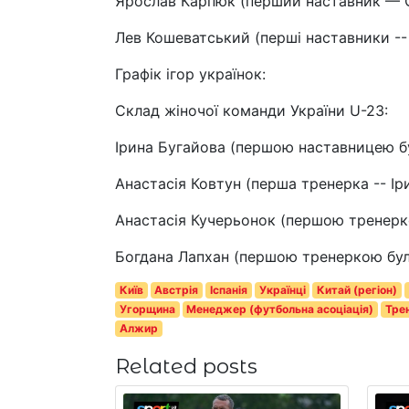
Ярослав Карпюк (перший наставник — С
Лев Кошеватський (перші наставники -- 
Графік ігор українок:
Склад жіночої команди України U-23:
Ірина Бугайова (першою наставницею б
Анастасія Ковтун (перша тренерка -- Іри
Анастасія Кучерьонок (першою тренерко
Богдана Лапхан (першою тренеркою була
Київ
Австрія
Іспанія
Українці
Китай (регіон)
Угорщина
Менеджер (футбольна асоціація)
Тре
Алжир
Related posts