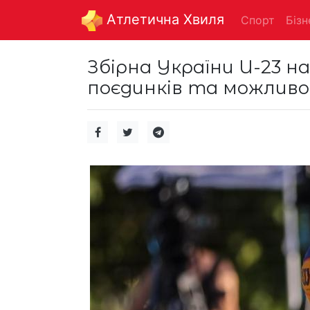
Aтлетична Хвиля
Спорт
Бізн
Збірна України U-23 на
поєдинків та можливос