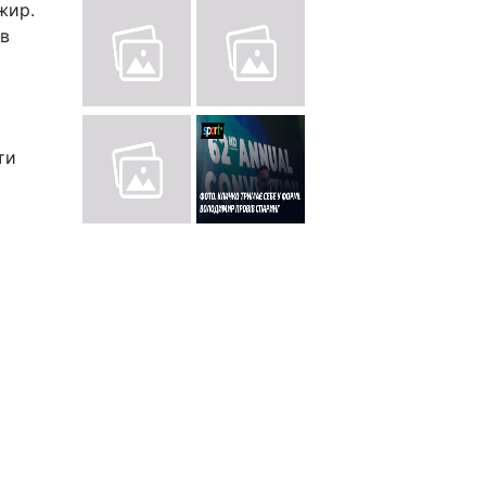
жир.
 в
ти