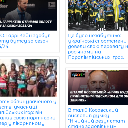
. Гаррі Кейн здобув
Це було незабутньо:
оту бутсу за сезон
українські спортсмени
3/24
довели свою перевагу 
росіянами на
Паралімпійських іграх.
рть обвинуваченого у
встві учасниці
Віталій Косовський
пійських ігор: він
висловив думку:
палив свою партнерку
"Нічийний результат
мер у лікарняному
стане задовільним