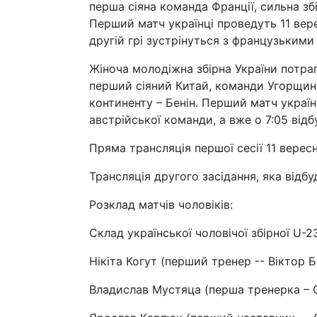
перша сіяна команда Франції, сильна збі
Перший матч українці проведуть 11 верес
другій грі зустрінуться з французькими
Жіноча молодіжна збірна України потрап
перший сіяний Китай, команди Угорщини
континенту – Бенін. Перший матч україн
австрійської команди, а вже о 7:05 відб
Пряма трансляція першої сесії 11 вересн
Трансляція другого засідання, яка відбу
Розклад матчів чоловіків:
Склад української чоловічої збірної U-23
Нікіта Когут (перший тренер -- Віктор Б
Владислав Мустяца (перша тренерка – 