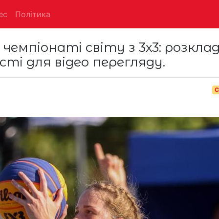
ес
Політика
 чемпіонаті світу з 3х3: розкла
ті для відео перегляду.
С