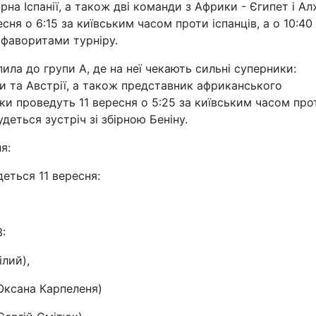
рна Іспанії, а також дві команди з Африки - Єгипет і Ал
ня о 6:15 за київським часом проти іспанців, а о 10:40
 фаворитами турніру.
ила до групи А, де на неї чекають сильні суперники:
 та Австрії, а також представник африканського
ки проведуть 11 вересня о 5:25 за київським часом про
удеться зустріч зі збірною Беніну.
я:
деться 11 вересня:
:
ілий),
Оксана Карпеленя)