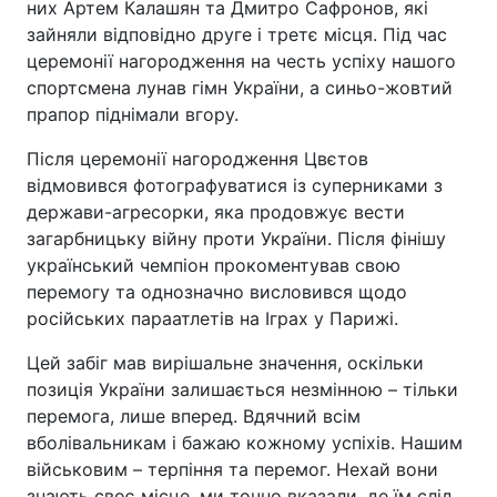
них Артем Калашян та Дмитро Сафронов, які
зайняли відповідно друге і третє місця. Під час
церемонії нагородження на честь успіху нашого
спортсмена лунав гімн України, а синьо-жовтий
прапор піднімали вгору.
Після церемонії нагородження Цвєтов
відмовився фотографуватися із суперниками з
держави-агресорки, яка продовжує вести
загарбницьку війну проти України. Після фінішу
український чемпіон прокоментував свою
перемогу та однозначно висловився щодо
російських параатлетів на Іграх у Парижі.
Цей забіг мав вирішальне значення, оскільки
позиція України залишається незмінною – тільки
перемога, лише вперед. Вдячний всім
вболівальникам і бажаю кожному успіхів. Нашим
військовим – терпіння та перемог. Нехай вони
знають своє місце, ми точно вказали, де їм слід