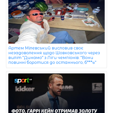
Артем Мілевський висловив своє
незадоволення щодо Шовковського через
виліт "Динамо" з Ліги чемпіонів: "Вони
повинні боротися до останнього, б***ь"