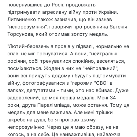
повернувшись до Росії, продовжать
підтримувати агресивну війну проти України.
Литвиненко також зазначив, що він зазнав
"непорозуміння", говорячи про росіянина Євгенія
Торсунова, який отримав золоту медаль.
"Лютий-березень я провів у підвалі, нормально не
спав, не міг тренуватися. А вони, "нейтральні"
росіяни, собі тренувалися спокійно, веселяться,
посміхаються. Жоден з них не "нейтральний",
вони всі приїдуть додому і будуть підтримувати
війну, фотографуватися з "героями "СВО" в
лапках, депутатами - тими, хто нас вбиває. Дуже
задоволений, це моя перша медаль. Мені 34
роки, друга Паралімпіада, може остання. Тому ця
медаль для мене важлива. Але мені трішки
шкребе на душі, бо я програв цьому
непорозумінню. Через це я маю образу, не на
когось, а на себе. Це найважливіша, найважча