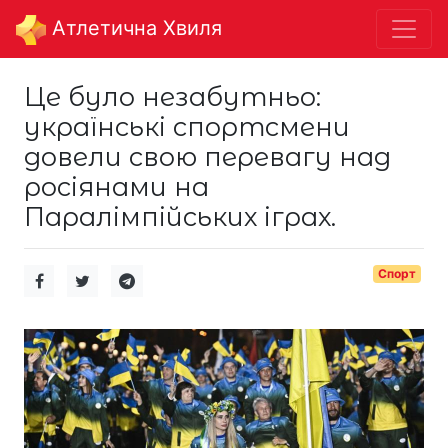
Aтлетична Хвиля
Це було незабутньо:
українські спортсмени
довели свою перевагу над
росіянами на
Паралімпійських іграх.
Спорт