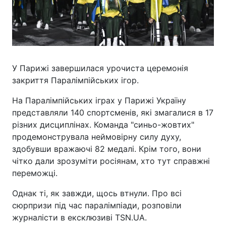
У Парижі завершилася урочиста церемонія
закриття Паралімпійських ігор.
На Паралімпійських іграх у Парижі Україну
представляли 140 спортсменів, які змагалися в 17
різних дисциплінах. Команда "синьо-жовтих"
продемонструвала неймовірну силу духу,
здобувши вражаючі 82 медалі. Крім того, вони
чітко дали зрозуміти росіянам, хто тут справжні
переможці.
Однак ті, як завжди, щось втнули. Про всі
сюрпризи під час паралімпіади, розповіли
журналісти в ексклюзиві TSN.UA.