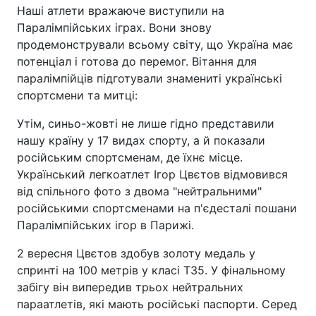
Наші атлети вражаюче виступили на
Паралімпійських іграх. Вони знову
продемонстрували всьому світу, що Україна має
потенціал і готова до перемог. Вітання для
паралімпійців підготували знамениті українські
спортсмени та митці:
Утім, синьо-жовті не лише гідно представили
нашу країну у 17 видах спорту, а й показали
російським спортсменам, де їхнє місце.
Український легкоатлет Ігор Цвєтов відмовився
від спільного фото з двома "нейтральними"
російськими спортсменами на п'єдесталі пошани
Паралімпійських ігор в Парижі.
2 вересня Цвєтов здобув золоту медаль у
спринті на 100 метрів у класі Т35. У фінальному
забігу він випередив трьох нейтральних
параатлетів, які мають російські паспорти. Серед