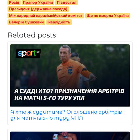
Росія
Прапор України
П'єдестал
Президент (державна посада)
Міжнародний паралімпійський комітет
Ще не вмерла Україна
Валерій Сушкевич
Інвалідність
Related posts
А хто ж судитиме? Оголошено арбітрів
для матчів 5-го туру УПЛ