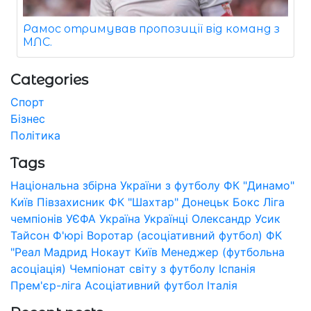
Рамос отримував пропозиції від команд з
МЛС.
Categories
Спорт
Бізнес
Політика
Tags
Національна збірна України з футболу
ФК "Динамо"
Київ
Півзахисник
ФК "Шахтар" Донецьк
Бокс
Ліга
чемпіонів УЄФА
Україна
Українці
Олександр Усик
Тайсон Ф'юрі
Воротар (асоціативний футбол)
ФК
"Реал Мадрид
Нокаут
Київ
Менеджер (футбольна
асоціація)
Чемпіонат світу з футболу
Іспанія
Прем'єр-ліга
Асоціативний футбол
Італія