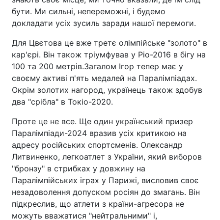
бути. Ми сильні, непереможні, і будемо
докладати усіх зусиль заради нашої перемоги.
Для Цвєтова це вже третє олімпійське "золото" в
кар'єрі. Він також тріумфував у Ріо-2016 в бігу на
100 та 200 метрів.Загалом Ігор тепер має у
своєму активі п'ять медалей на Паралімпіадах.
Окрім золотих нагород, українець також здобув
два "срібла" в Токіо-2020.
Проте це не все. Ще один український призер
Паралімпіади-2024 вразив усіх критикою на
адресу російських спортсменів. Олександр
Литвиненко, легкоатлет з України, який виборов
"бронзу" в стрибках у довжину на
Паралімпійських іграх у Парижі, висловив своє
незадоволення допуском росіян до змагань. Він
підкреслив, що атлети з країни-агресора не
можуть вважатися "нейтральними" і,