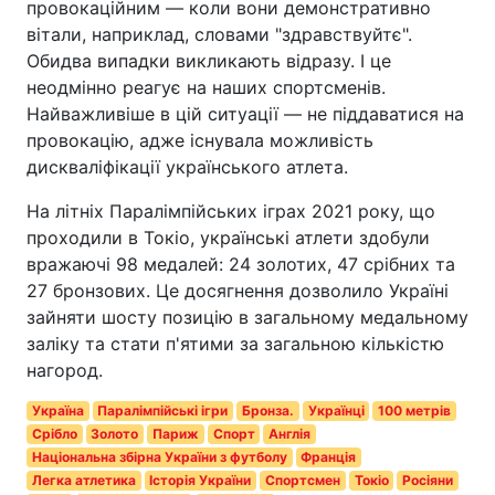
провокаційним — коли вони демонстративно
вітали, наприклад, словами "здравствуйтє".
Обидва випадки викликають відразу. І це
неодмінно реагує на наших спортсменів.
Найважливіше в цій ситуації — не піддаватися на
провокацію, адже існувала можливість
дискваліфікації українського атлета.
На літніх Паралімпійських іграх 2021 року, що
проходили в Токіо, українські атлети здобули
вражаючі 98 медалей: 24 золотих, 47 срібних та
27 бронзових. Це досягнення дозволило Україні
зайняти шосту позицію в загальному медальному
заліку та стати п'ятими за загальною кількістю
нагород.
Україна
Паралімпійські ігри
Бронза.
Українці
100 метрів
Срібло
Золото
Париж
Спорт
Англія
Національна збірна України з футболу
Франція
Легка атлетика
Історія України
Спортсмен
Токіо
Росіяни