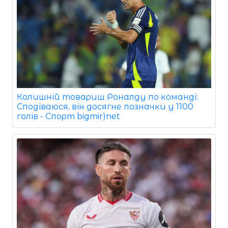
Колишній товариш Роналду по команді:
Сподіваюся, він досягне позначки у 1100
голів - Спорт bigmir)net