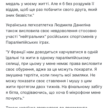
медаль у моєму житті. Але я б без роздумів її
віддав, щоб ще раз побачити свого друга, який
зник безвісти."
Укрaїнська легкоатлетка Людмила Даниліна
також висловила своє невдоволення стосовно
участі "нейтральних" російських спортсменів у
Паралімпійських іграх.
"У Франції нам доводиться харчуватися в одній
їдальні та жити в одному паралімпійському
селищі, при цьому у мене немає права висловити
своє обурення, адже за це можуть покарати. Я
змушена терпіти, коли гинуть мої земляки. Не
можу показати своє ставлення і мушу з цим
жити протягом двох тижнів. На фінальному забігу
я бігла, сподіваючись, що хоча б мікрофони мене
почують."
Також українка звернулася до президента