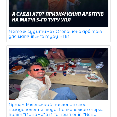
А хто ж судитиме? Оголошено арбітрів
для матчів 5-го туру УПЛ
Артем Мілевський висловив своє
незадоволення щодо Шовковського через
виліт "Динамо" з Ліги чемпіонів: "Вони