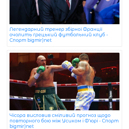
Легендарний тренер збірної Франції
очолить грецький футбольний клуб -
Спорт bigmir)net
Чісора висловив сміливий прогноз щодо
повторного бою між Усиком і Ф'юрі - Спорт
bigmir)net