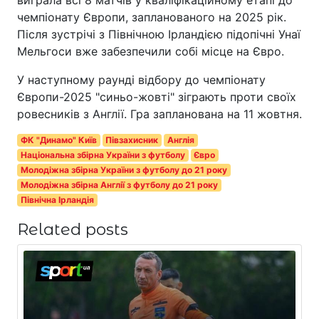
чемпіонату Європи, запланованого на 2025 рік.
Після зустрічі з Північною Ірландією підопічні Унаї
Мельгоси вже забезпечили собі місце на Євро.
У наступному раунді відбору до чемпіонату
Європи-2025 "синьо-жовті" зіграють проти своїх
ровесників з Англії. Гра запланована на 11 жовтня.
ФК "Динамо" Київ
Півзахисник
Англія
Національна збірна України з футболу
Євро
Молодіжна збірна України з футболу до 21 року
Молодіжна збірна Англії з футболу до 21 року
Північна Ірландія
Related posts