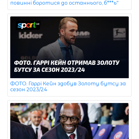
повинні боротися до останнього, б***ь"
ФОТО. Гаррі Кейн здобув Золоту бутсу за
сезон 2023/24