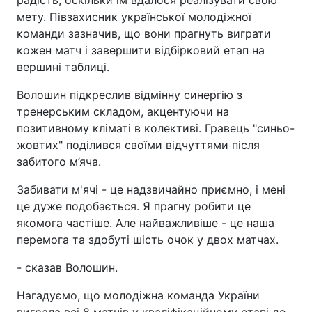
мету. Півзахисник української молодіжної
команди зазначив, що вони прагнуть виграти
кожен матч і завершити відбірковий етап на
вершині таблиці.
Волошин підкреслив відмінну синергію з
тренерським складом, акцентуючи на
позитивному кліматі в колективі. Гравець "синьо-
жовтих" поділився своїми відчуттями після
забитого м’яча.
Забивати м'ячі - це надзвичайно приємно, і мені
це дуже подобається. Я прагну робити це
якомога частіше. Але найважливіше - це наша
перемога та здобуті шість очок у двох матчах.
- сказав Волошин.
Нагадуємо, що молодіжна команда України
виграла всі 8 матчів у кваліфікаційному етапі до