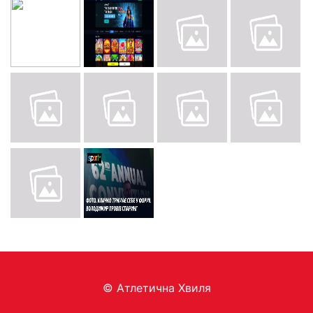
© Aтлетична Хвиля