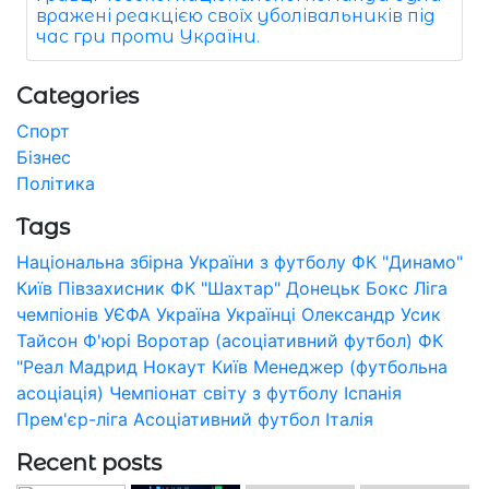
вражені реакцією своїх уболівальників під
час гри проти України.
Categories
Спорт
Бізнес
Політика
Tags
Національна збірна України з футболу
ФК "Динамо"
Київ
Півзахисник
ФК "Шахтар" Донецьк
Бокс
Ліга
чемпіонів УЄФА
Україна
Українці
Олександр Усик
Тайсон Ф'юрі
Воротар (асоціативний футбол)
ФК
"Реал Мадрид
Нокаут
Київ
Менеджер (футбольна
асоціація)
Чемпіонат світу з футболу
Іспанія
Прем'єр-ліга
Асоціативний футбол
Італія
Recent posts