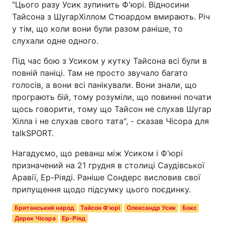
"Цього разу Усик зупинить Ф'юрі. Відносини
Тайсона з ШугарХіллом Стюардом вмирають. Річ
у тім, що коли вони були разом раніше, то
слухали одне одного.
Під час бою з Усиком у кутку Тайсона всі були в
повній паніці. Там не просто звучало багато
голосів, а вони всі панікували. Вони знали, що
програють бій, тому розуміли, що повинні почати
щось говорити, тому що Тайсон не слухав Шугар
Хілла і не слухав свого тата", - сказав Чісора для
talkSPORT.
Нагадуємо, що реванш між Усиком і Ф'юрі
призначений на 21 грудня в столиці Саудівської
Аравії, Ер-Ріяді. Раніше Сондерс висловив свої
припущення щодо підсумку цього поєдинку.
Британський народ
Тайсон Ф'юрі
Олександр Усик
Бокс
Дерек Чісора
Ер-Ріяд