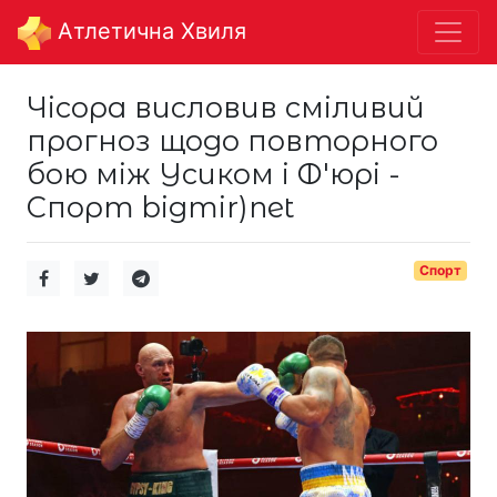
Aтлетична Хвиля
Чісора висловив сміливий
прогноз щодо повторного
бою між Усиком і Ф'юрі -
Спорт bigmir)net
Спорт