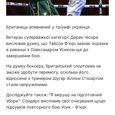
Британець впевнений у тріумфі українця.
Ветеран суперважкої категорії Дерек Чісора
висловив думку, що Тайсон Ф'юрі зазнає поразки
в реванші з Олександром Усиком ще до
завершення бою.
На думку боксера, британський спортсмен не
зможе здобути перемогу, оскільки його
відносини з тренером Шугар Хіллом Стюартом
стали напруженими.
Досліджуйте також: "Я вирушу на підготовчий
збори": Сондерс висловив свої очікування щодо
підсумків повторного бою Усик - Ф'юрі.