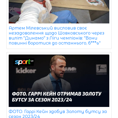
Артем Мілевський висловив своє
незадоволення щодо Шовковського через
виліт "Динамо" з Ліги чемпіонів: "Вони
повинні боротися до останнього, б***ь"
ФОТО. Гаррі Кейн здобув Золоту бутсу за
сезон 2023/24