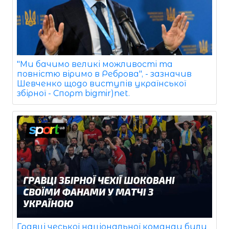
"Ми бачимо великі можливості та
повністю віримо в Реброва", - зазначив
Шевченко щодо виступів української
збірної - Спорт bigmir)net.
Гравці чеської національної команди були