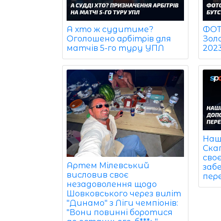
ФОТО
А хто ж судитиме?
Зол
Оголошено арбітрів для
202
матчів 5-го туру УПЛ
Наш
Ска
своє
Артем Мілевський
заб
висловив своє
пер
незадоволення щодо
Шовковського через виліт
"Динамо" з Ліги чемпіонів:
"Вони повинні боротися