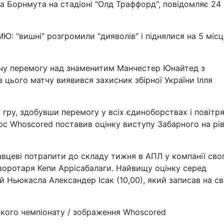
га Борнмута на стадіоні "Олд Траффорд", повідомляє 24
: "вишні" розгромили "дияволів" і піднялися на 5 місц
чу перемогу над знаменитим Манчестер Юнайтед з
 цього матчу виявився захисник збірної України Ілля
гру, здобувши перемогу у всіх єдиноборствах і повітр
с Whoscored поставив оцінку виступу Забарного на рів
вцеві потрапити до складу тижня в АПЛ у компанії сво
воротаря Кепи Аррісабалаги. Найвищу оцінку серед
 Ньюкасла Александер Ісак (10,00), який записав на св
ького чемпіонату / зображення Whoscored