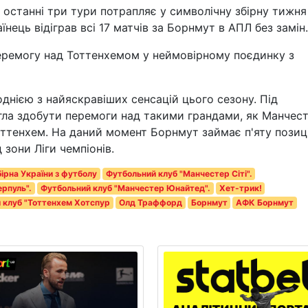
останні три тури потрапляє у символічну збірну тижня
нець відіграв всі 17 матчів за Борнмут в АПЛ без замін.
перемогу над Тоттенхемом у неймовірному поєдинку з
днією з найяскравіших сенсацій цього сезону. Під
гла здобути перемоги над такими грандами, як Манчес
оттенхем. На даний момент Борнмут займає п'яту позиц
 зони Ліги чемпіонів.
ірна України з футболу
Футбольний клуб "Манчестер Сіті".
ерпуль".
Футбольний клуб "Манчестер Юнайтед".
Хет-трик!
 клуб "Тоттенхем Хотспур
Олд Траффорд
Борнмут
АФК Борнмут