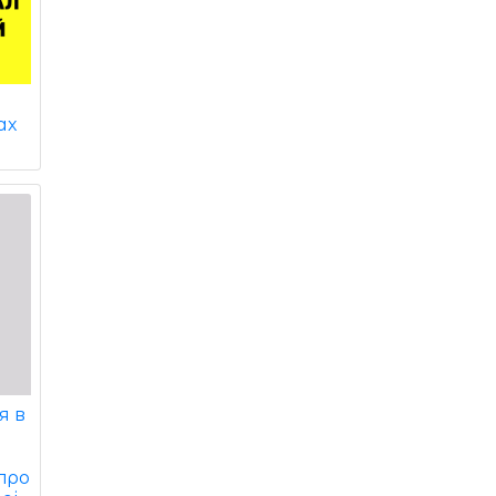
ах
я в
про