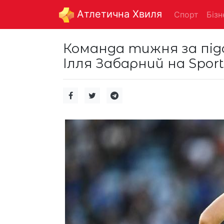
Aтлетична Хвиля
Спорт
Бізн
Команда тижня за під
Ілля Забарний на Sport