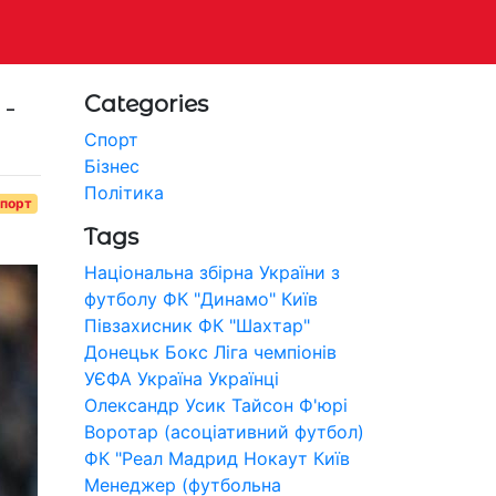
-
Categories
Спорт
Бізнес
Політика
порт
Tags
Національна збірна України з
футболу
ФК "Динамо" Київ
Півзахисник
ФК "Шахтар"
Донецьк
Бокс
Ліга чемпіонів
УЄФА
Україна
Українці
Олександр Усик
Тайсон Ф'юрі
Воротар (асоціативний футбол)
ФК "Реал Мадрид
Нокаут
Київ
Менеджер (футбольна