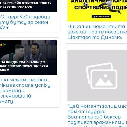
. Гаррі Кейн здобув
оту бутсу за сезон
Унікальні моменти та
3/24
важливі події в поєдинк
Шахтаря та Динамо.
і за межами країни.
пінцев сприяв успіху
ї команди,
езпечивши їй
емогу.
"Цей момент залишивс
пам'яті суддів."
Британський боксер
поділився враженнями 