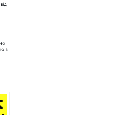
 від
тер
ію в