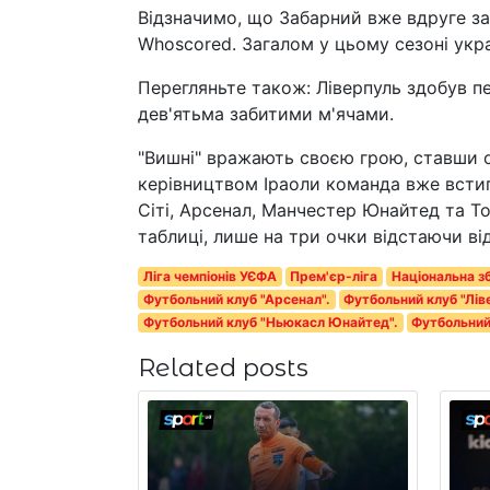
Відзначимо, що Забарний вже вдруге за 
Whoscored. Загалом у цьому сезоні украї
Перегляньте також: Ліверпуль здобув 
дев'ятьма забитими м'ячами.
"Вишні" вражають своєю грою, ставши о
керівництвом Іраоли команда вже всти
Сіті, Арсенал, Манчестер Юнайтед та Т
таблиці, лише на три очки відстаючи від
Ліга чемпіонів УЄФА
Прем'єр-ліга
Національна зб
Футбольний клуб "Арсенал".
Футбольний клуб "Лів
Футбольний клуб "Ньюкасл Юнайтед".
Футбольний
Related posts