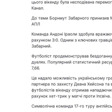
цього вікенду була несподівана перемо
Канал.
До теми Борнмут Забарного принизив МЮ
АПЛ
Команда Андоні Іраоли здобула вражаю
рахунком 3:0. Одним з ключових гравців
Забарний.
Футболіст продемонстрував бездоганну 
дуелях. Популярний статистичний ресур
7,66.
Це надало можливість українському гра
партнера по захисту Деана Хейсона та 
футболістів вікенду отримав нападаючий
рахунок хет-трик у матчі проти Іпсвіча.
Символічна команда 17-го туру англійс