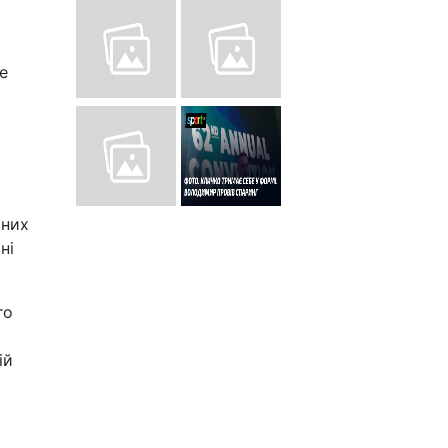
е
яних
ні
го
ій