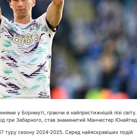
нями у Борнмуті, граючи в найпрестижнішій лізі світу.
д гри Забарного, став знаменитий Манчестер Юнайтед
і 17 туру сезону 2024-2025. Серед найяскравіших подій