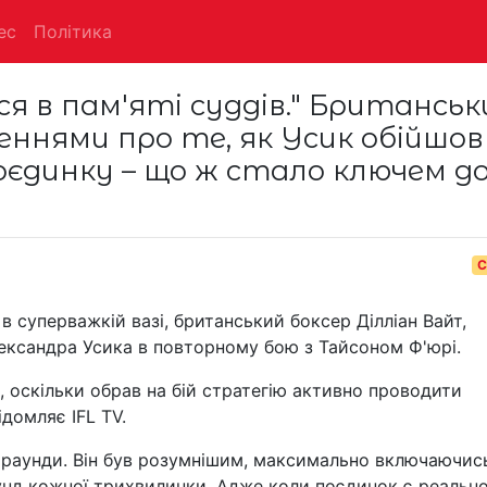
ес
Політика
я в пам'яті суддів." Британськ
еннями про те, як Усик обійшов
оєдинку – що ж стало ключем д
С
в суперважкій вазі, британський боксер Ділліан Вайт,
ксандра Усика в повторному бою з Тайсоном Ф'юрі.
, оскільки обрав на бій стратегію активно проводити
ідомляє IFL TV.
 раунди. Він був розумнішим, максимально включаючис
унд кожної трихвилинки. Адже коли поєдинок є реальн