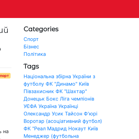
ий
Categories
Спорт
Бізнес
о
Політика
Tags
порт
Національна збірна України з
футболу
ФК "Динамо" Київ
Півзахисник
ФК "Шахтар"
Донецьк
Бокс
Ліга чемпіонів
УЄФА
Україна
Українці
Олександр Усик
Тайсон Ф'юрі
Воротар (асоціативний футбол)
ФК "Реал Мадрид
Нокаут
Київ
ь на
Менеджер (футбольна
о