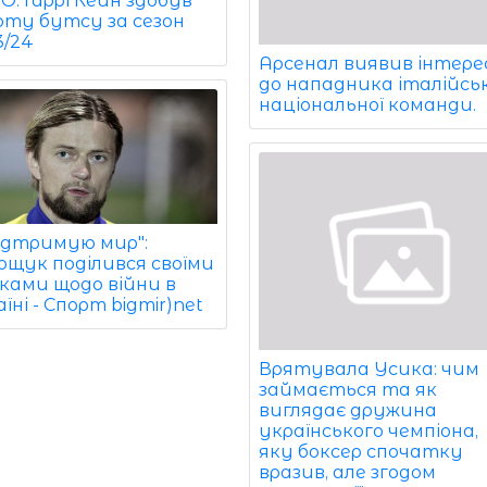
. Гаррі Кейн здобув
оту бутсу за сезон
3/24
Арсенал виявив інтере
до нападника італійськ
національної команди.
підтримую мир":
ощук поділився своїми
ками щодо війни в
їні - Спорт bigmir)net
Врятувала Усика: чим
займається та як
виглядає дружина
українського чемпіона,
яку боксер спочатку
вразив, але згодом