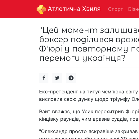
Aтлетична Хвиля
Спорт
Бізн
"Цей момент залишивс
боксер поділився враж
Ф'юрі у повторному п
перемоги українця?
Екс-претендент на титул чемпіона світу 
висловив свою думку щодо тріумфу Оле
Вайт вважає, що Усик перехитрив Ф'юрі
кінцівку раундів, чим вразив суддів, пов
"Олександр просто яскравіше закривав
останню хвилину або на останні 30 сек