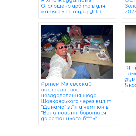
ФОТО
А хто ж судитиме?
Зол
Оголошено арбітрів для
202
матчів 5-го туру УПЛ
"Я 
Тим
дум
Артем Мілевський
Укра
висловив своє
незадоволення щодо
Шовковського через виліт
"Динамо" з Ліги чемпіонів:
"Вони повинні боротися
до останнього, б***ь"