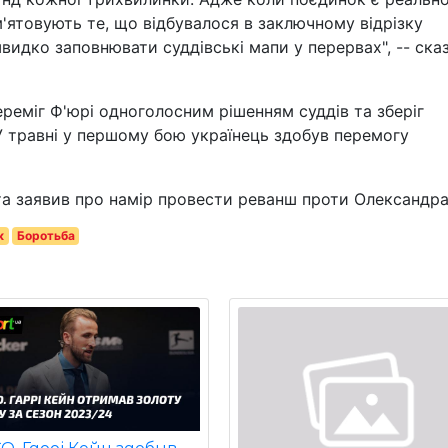
'ятовують те, що відбувалося в заключному відрізку
видко заповнювати суддівські мапи у перервах", -- ска
переміг Ф'юрі одноголосним рішенням суддів та зберіг
 У травні у першому бою українець здобув перемогу
та заявив про намір провести реванш проти Олександра
к
Боротьба