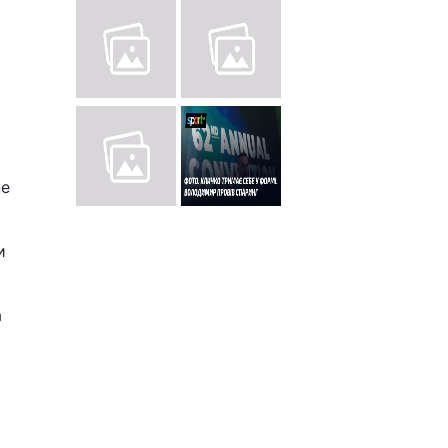
не
и
а