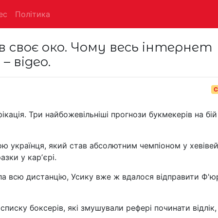
ес
Політика
 своє око. Чому весь інтернет
– відео.
С
ікація. Три найбожевільніші прогнози букмекерів на бій
 українця, який став абсолютним чемпіоном у хевівей
зки у карʼєрі.
ла всю дистанцію, Усику вже ж вдалося відправити Ф'юр
писку боксерів, які змушували рефері починати відлік,