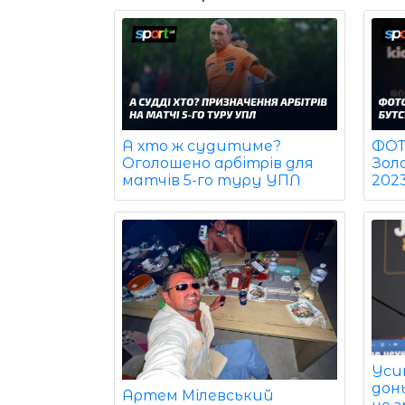
ФОТО
А хто ж судитиме?
Зол
Оголошено арбітрів для
202
матчів 5-го туру УПЛ
Уси
дон
Артем Мілевський