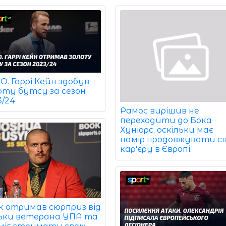
. Гаррі Кейн здобув
оту бутсу за сезон
3/24
Рамос вирішив не
переходити до Бока
Хуніорс, оскільки має
намір продовжувати с
кар'єру в Європі.
к отримав сюрприз від
ьки ветерана УПА та