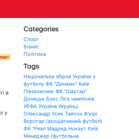
Categories
Спорт
Бізнес
Політика
порт
Tags
Національна збірна України з
футболу
ФК "Динамо" Київ
Півзахисник
ФК "Шахтар"
ті й
Донецьк
Бокс
Ліга чемпіонів
УЄФА
Україна
Українці
і у
Олександр Усик
Тайсон Ф'юрі
Воротар (асоціативний футбол)
ФК "Реал Мадрид
Нокаут
Київ
Менеджер (футбольна