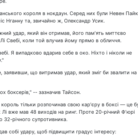
ре.
анського короля в нокдаун. Серед них були Невен Пайк
іс Нганну та, звичайно ж, Олександр Усик.
жний удар, який він отримав, його пам'ять миттєво
Лі Свебі, коли той влучив йому прямо в обличчя.
бі. Я випадково вдарив себе в око. Ніхто і ніколи не
."
, заявивши, що витримав удар, який зміг би звалити на
ох боксерів," -- зазначив Тайсон.
король тільки розпочинав свою кар'єру в боксі — це б
к Лі вже мав 48 виходів на ринг. Проте 20-річний Фʼюрі
о 32-річного супротивника.
дав собі удару, щоб підвищити градус інтересу: