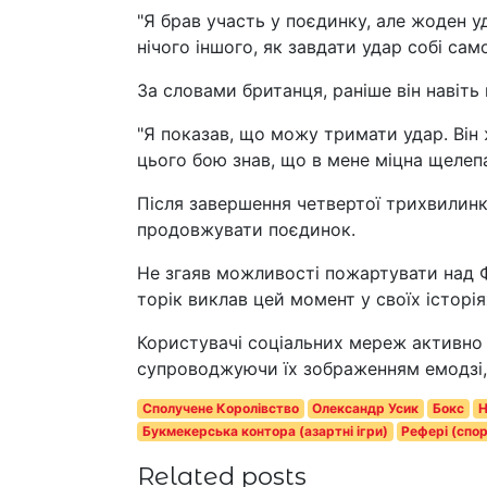
"Я брав участь у поєдинку, але жоден у
нічого іншого, як завдати удар собі сам
За словами британця, раніше він навіть
"Я показав, що можу тримати удар. Він 
цього бою знав, що в мене міцна щелепа.
Після завершення четвертої трихвилинки
продовжувати поєдинок.
Не згаяв можливості пожартувати над 
торік виклав цей момент у своїх історія
Користувачі соціальних мереж активно 
супроводжуючи їх зображенням емодзі, 
Сполучене Королівство
Олександр Усик
Бокс
Н
Букмекерська контора (азартні ігри)
Рефері (спо
Related posts