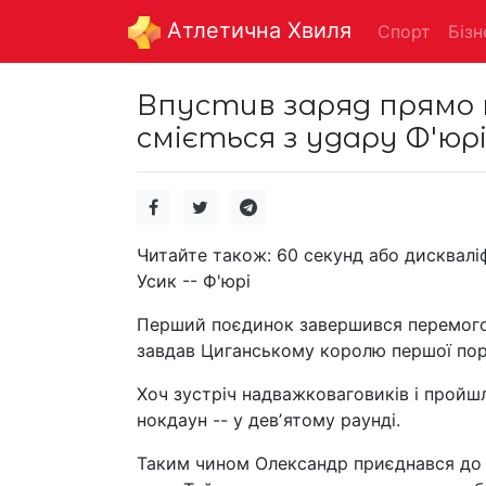
Aтлетична Хвиля
Спорт
Бізн
Впустив заряд прямо в
сміється з удару Ф'юрі 
Читайте також: 60 секунд або дискваліф
Усик -- Ф'юрі
Перший поєдинок завершився перемогою
завдав Циганському королю першої пора
Хоч зустріч надважковаговиків і пройш
нокдаун -- у девʼятому раунді.
Таким чином Олександр приєднався до с