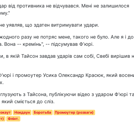
дар від противника не відчувався. Мені не залишилося
ому."
 не уявляв, що здатен витримувати удари.
жодного разу не потряс мене, такого не було. Але я і до
 Вона -- кремінь", -- підсумував Фʼюрі.
, в якій Тайсон завдав ударів сам собі, Свебі вирішив 
Ф'юрі і промоутер Усика Олександр Красюк, який восен
х.
глузують з Тайсона, публікуючи відео з ударом Ф'юрі т
який сміється до сліз.
окаут
Нокдаун
Боротьба
Промоутер (розваги)
рт)
Флінт.