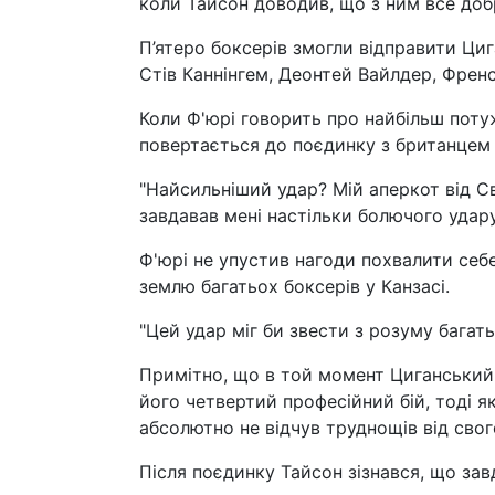
коли Тайсон доводив, що з ним все доб
П’ятеро боксерів змогли відправити Циг
Стів Каннінгем, Деонтей Вайлдер, Френс
Коли Ф'юрі говорить про найбільш поту
повертається до поєдинку з британцем 
"Найсильніший удар? Мій аперкот від Све
завдавав мені настільки болючого удару
Ф'юрі не упустив нагоди похвалити себе
землю багатьох боксерів у Канзасі.
"Цей удар міг би звести з розуму багать
Примітно, що в той момент Циганський 
його четвертий професійний бій, тоді я
абсолютно не відчув труднощів від свог
Після поєдинку Тайсон зізнався, що зав