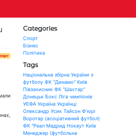
и
Categories
Спорт
Бізнес
Політика
порт
Tags
Національна збірна України з
футболу
ФК "Динамо" Київ
Півзахисник
ФК "Шахтар"
имали
Донецьк
Бокс
Ліга чемпіонів
УЄФА
Україна
Українці
Олександр Усик
Тайсон Ф'юрі
нах,
Воротар (асоціативний футбол)
ФК "Реал Мадрид
Нокаут
Київ
Менеджер (футбольна