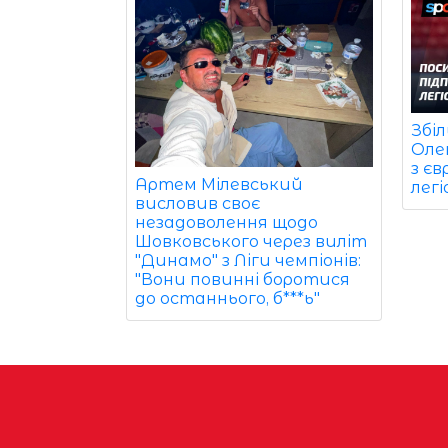
Збі
Оле
з є
Артем Мілевський
легі
висловив своє
незадоволення щодо
Шовковського через виліт
"Динамо" з Ліги чемпіонів:
"Вони повинні боротися
до останнього, б***ь"