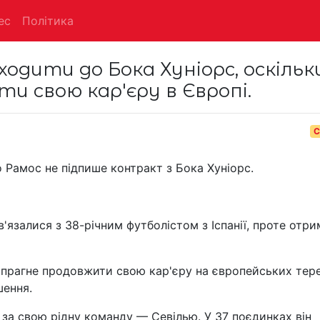
ес
Політика
ходити до Бока Хуніорс, оскільк
и свою кар'єру в Європі.
С
 Рамос не підпише контракт з Бока Хуніорс.
язалися з 38-річним футболістом з Іспанії, проте отр
 прагне продовжити свою кар'єру на європейських тере
шення.
 за свою рідну команду — Севілью. У 37 поєдинках він