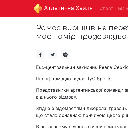
Aтлетична Хвиля
Спорт
Бізн
Рамос вирішив не пере
має намір продовжуват
Екс-центральний захисник Реала Серхіо
Цю інформацію надає TyC Sports.
Представники аргентинської команди зв'
від нього відмову.
Згідно з відомостями джерела, гравець
що стало основною причиною цього рі
В останньому сезоні захисник виступав