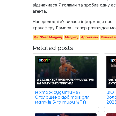
відзначився 7 голами та зробив одну а
агента.
Напередодні з'явилася інформація про 
трансферу Рамоса і тепер розглядає мо
ФК "Реал Мадрид
Мадрид
Аргентина
Вільний 
Related posts
ФОТО
А хто ж судитиме?
Зол
Оголошено арбітрів для
202
матчів 5-го туру УПЛ