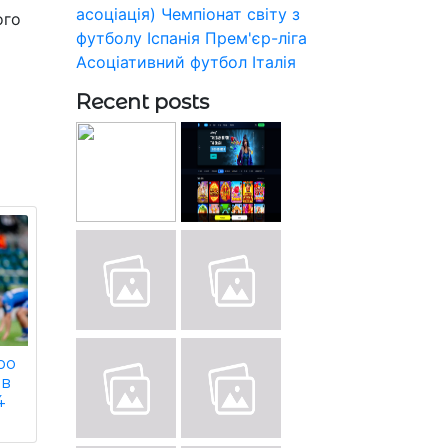
асоціація)
Чемпіонат світу з
ого
футболу
Іспанія
Прем'єр-ліга
Асоціативний футбол
Італія
Recent posts
ро
 в
4