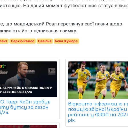
систенцію. На даний момент футболіст має статус вільн
те, що мадридський Реал переглянув свої плани щодо
жливість його підписання взимку.
агент
Серхіо Рамос
Севілья
Бока Хуніорс
. Гаррі Кейн здобув
Відкрито інформацію п
оту бутсу за сезон
позицію збірної України
3/24
рейтингу ФІФА на 202
рік.