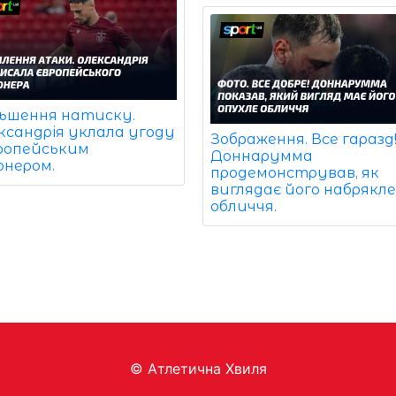
льшення натиску.
ксандрія уклала угоду
Зображення. Все гаразд
вропейським
Доннарумма
онером.
продемонстрував, як
виглядає його набрякл
обличчя.
© Aтлетична Хвиля