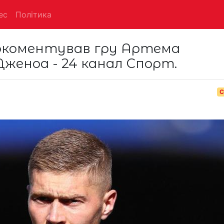
ес
Політика
прокоментував гру Артема
Дженоа - 24 канал Спорт.
С