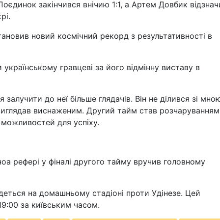
 Поєдинок закінчився внічию 1:1, а Артем Довбик відзна
рі.
тановив новий космічний рекорд з результативності в
 українському гравцеві за його відмінну виставу в
я залучити до неї більше глядачів. Він не ділився зі мно
виглядав виснаженим. Другий тайм став розчаруванням
 можливостей для успіху.
ноа рефері у фіналі другого тайму вручив головному
деться на домашньому стадіоні проти Удінезе. Цей
9:00 за київським часом.