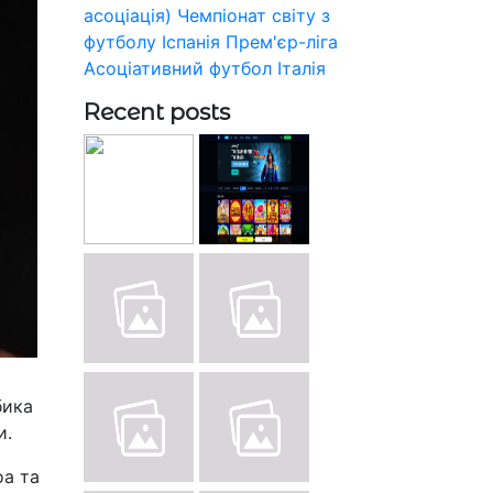
асоціація)
Чемпіонат світу з
футболу
Іспанія
Прем'єр-ліга
Асоціативний футбол
Італія
Recent posts
бика
и.
оа та