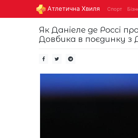
Aтлетична Хвиля
Спорт
Бізн
Як Даніеле де Россі 
Довбика в поєдинку з 