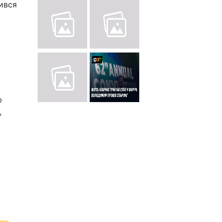
чився
ю
,