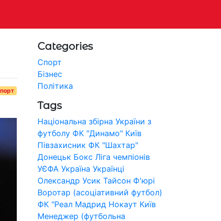
Categories
Спорт
Бізнес
Політика
порт
Tags
Національна збірна України з
футболу
ФК "Динамо" Київ
Півзахисник
ФК "Шахтар"
Донецьк
Бокс
Ліга чемпіонів
УЄФА
Україна
Українці
Олександр Усик
Тайсон Ф'юрі
Воротар (асоціативний футбол)
ФК "Реал Мадрид
Нокаут
Київ
Менеджер (футбольна