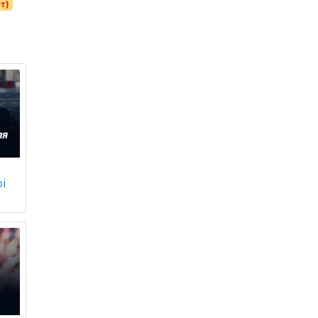
рт)
і