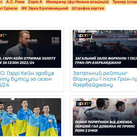
сі
А.С. Рома
Серія A
Менеджер (футбольна асоціація)
Тренер (спо
л Удінезе
ФК Зірка Кропивницький
Штрафна картка
. Гаррі Кейн здобув
Загальний рейтинг
оту бутсу за сезон
Формули-1 після Гран-пр
3/24
Азербайджану