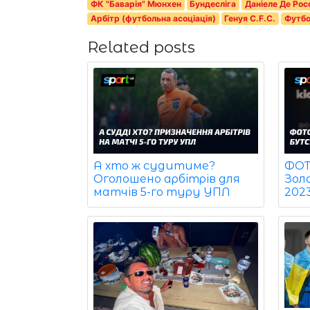
ФК "Баварія" Мюнхен
Бундесліга
Даніеле Де Рос
Арбітр (футбольна асоціація)
Генуя C.F.C.
Футбо
Related posts
ФОТО
А хто ж судитиме?
Зол
Оголошено арбітрів для
202
матчів 5-го туру УПЛ