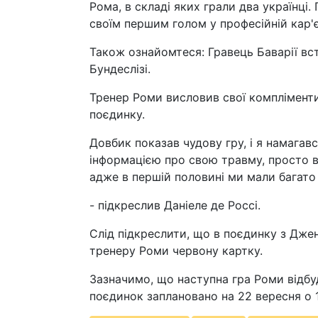
Рома, в складі яких грали два українці.
своїм першим голом у професійній кар'є
Також ознайомтеся: Гравець Баварії вс
Бундеслізі.
Тренер Роми висловив свої компліменти
поєдинку.
Довбик показав чудову гру, і я намагавс
інформацією про свою травму, просто 
адже в першій половині ми мали багато
- підкреслив Даніеле де Россі.
Слід підкреслити, що в поєдинку з Дже
тренеру Роми червону картку.
Зазначимо, що наступна гра Роми відбу
поєдинок заплановано на 22 вересня о 1