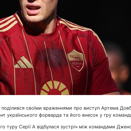
і поділився своїми враженнями про виступ Артема Дов
ант українського форварда та його внесок у гру команд
ого туру Серії А відбулася зустріч між командами Джен