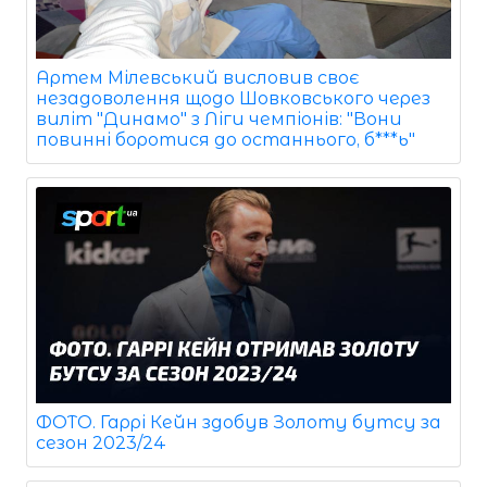
Артем Мілевський висловив своє
незадоволення щодо Шовковського через
виліт "Динамо" з Ліги чемпіонів: "Вони
повинні боротися до останнього, б***ь"
ФОТО. Гаррі Кейн здобув Золоту бутсу за
сезон 2023/24