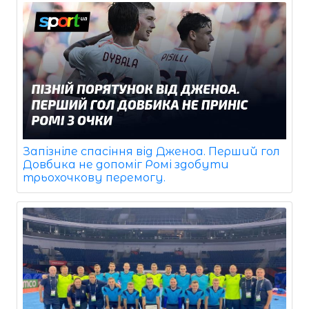
Запізніле спасіння від Дженоа. Перший гол
Довбика не допоміг Ромі здобути
трьохочкову перемогу.