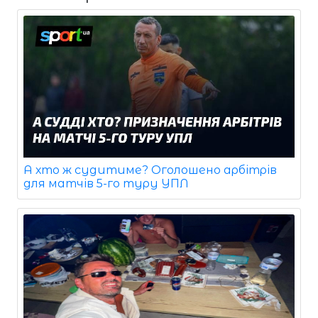
А хто ж судитиме? Оголошено арбітрів
для матчів 5-го туру УПЛ