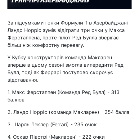
За підсумками гонки Формули-1 в Азербайджані
Ландо Норріс зумів відіграти три очки у Макса
Ферстаппена, проте пілот Ред Булла зберігає
більш ніж комфортну перевагу.
У Кубку конструкторів команда Макларен
вперше в цьому сезоні змогла випередити Ред
Булл, тоді як Феррарі поступово скорочує
відставання.
1. Макс Ферстаппен (Команда Ред Булл) - 313
баллов
2. Ландо Норріс (команда Макларен) - 254 балла
3. Шарль Леклер (Ferrari) - 235 очок
4. Оскар Піастрі (Макларен) - 222 очки