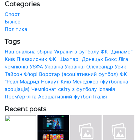
Categories
Спорт
Бізнес
Політика
Tags
Національна збірна України з футболу
ФК "Динамо"
Київ
Півзахисник
ФК "Шахтар" Донецьк
Бокс
Ліга
чемпіонів УЄФА
Україна
Українці
Олександр Усик
Тайсон Ф'юрі
Воротар (асоціативний футбол)
ФК
"Реал Мадрид
Нокаут
Київ
Менеджер (футбольна
асоціація)
Чемпіонат світу з футболу
Іспанія
Прем'єр-ліга
Асоціативний футбол
Італія
Recent posts