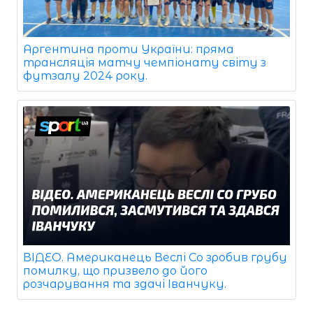
Аргентина проти України: пряма
трансляція матчу чемпіонату світу з
футзалу 2024 року.
ВІДЕО. Американець Веслі Со зробив грубу
помилку, що призвело до його
розчарування та здачі Іванчуку.