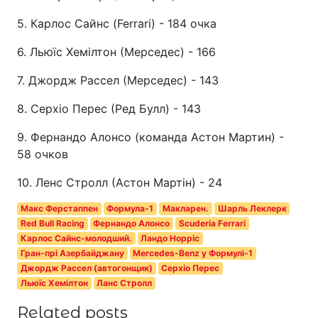
5. Карлос Сайнс (Ferrari) - 184 очка
6. Льюїс Хемілтон (Мерседес) - 166
7. Джордж Рассел (Мерседес) - 143
8. Серхіо Перес (Ред Булл) - 143
9. Фернандо Алонсо (команда Астон Мартин) -
58 очков
10. Ленс Стролл (Астон Мартін) - 24
Макс Ферстаппен
Формула-1
Макларен.
Шарль Леклерк
Red Bull Racing
Фернандо Алонсо
Scuderia Ferrari
Карлос Сайнс-молодший.
Ландо Норріс
Гран-прі Азербайджану
Mercedes-Benz у Формулі-1
Джордж Рассел (автогонщик)
Серхіо Перес
Льюїс Хемілтон
Ланс Стролл
Related posts