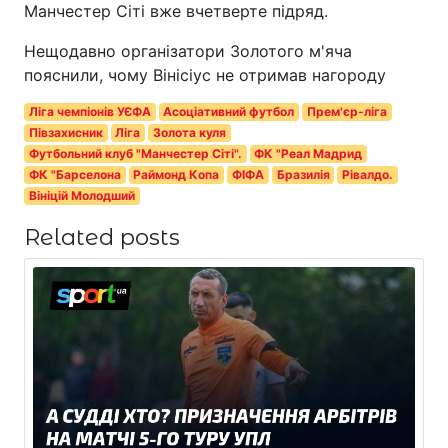
Манчестер Сіті вже вчетверте підряд.
Нещодавно організатори Золотого м'яча
пояснили, чому Вінісіус не отримав нагороду
Ліга чемпіонів УЄФА
Асоціативний футбол
Прем'єр-ліга
Півзахисник
Ліга
Золота куля
Футбольний клуб "Манчестер Сіті".
ФК "Реал Мадрид
ФК "Барселона
Раймонд Копа
ФІФА
Бразилія
Рівалдо.
Вініцій Молодший
Related posts