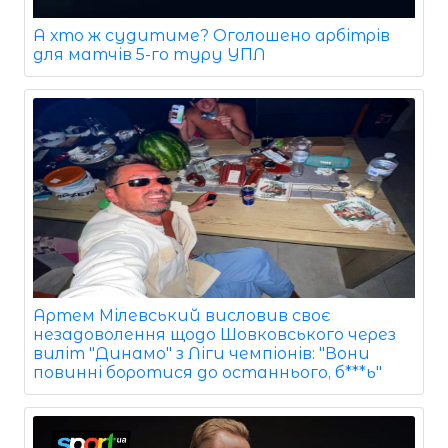
А хто ж судитиме? Оголошено арбітрів
для матчів 5-го туру УПЛ
Артем Мілевський висловив своє
незадоволення щодо Шовковського через
виліт "Динамо" з Ліги чемпіонів: "Вони
повинні боротися до останнього, б***ь"