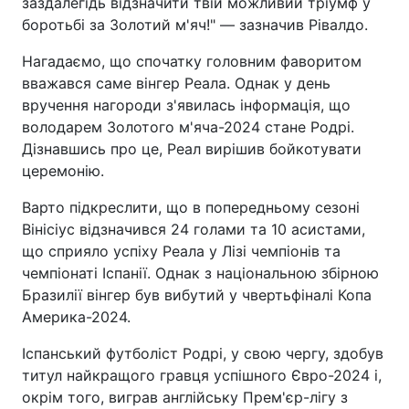
заздалегідь відзначити твій можливий тріумф у
боротьбі за Золотий м'яч!" — зазначив Рівалдо.
Нагадаємо, що спочатку головним фаворитом
вважався саме вінгер Реала. Однак у день
вручення нагороди з'явилась інформація, що
володарем Золотого м'яча-2024 стане Родрі.
Дізнавшись про це, Реал вирішив бойкотувати
церемонію.
Варто підкреслити, що в попередньому сезоні
Вінісіус відзначився 24 голами та 10 асистами,
що сприяло успіху Реала у Лізі чемпіонів та
чемпіонаті Іспанії. Однак з національною збірною
Бразилії вінгер був вибутий у чвертьфіналі Копа
Америка-2024.
Іспанський футболіст Родрі, у свою чергу, здобув
титул найкращого гравця успішного Євро-2024 і,
окрім того, виграв англійську Прем'єр-лігу з