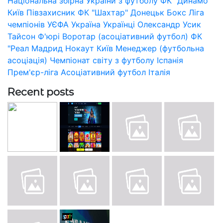
Національна збірна України з футболу
ФК "Динамо"
Київ
Півзахисник
ФК "Шахтар" Донецьк
Бокс
Ліга
чемпіонів УЄФА
Україна
Українці
Олександр Усик
Тайсон Ф'юрі
Воротар (асоціативний футбол)
ФК
"Реал Мадрид
Нокаут
Київ
Менеджер (футбольна
асоціація)
Чемпіонат світу з футболу
Іспанія
Прем'єр-ліга
Асоціативний футбол
Італія
Recent posts