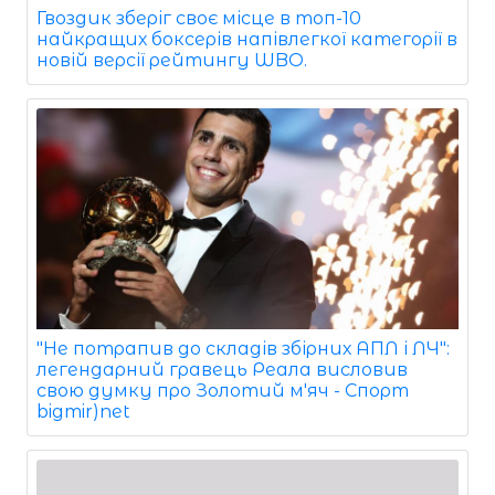
Гвоздик зберіг своє місце в топ-10
найкращих боксерів напівлегкої категорії в
новій версії рейтингу WBO.
"Не потрапив до складів збірних АПЛ і ЛЧ":
легендарний гравець Реала висловив
свою думку про Золотий м'яч - Спорт
bigmir)net