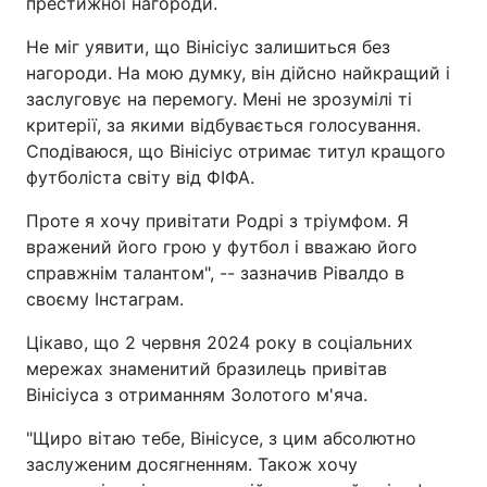
престижної нагороди.
Не міг уявити, що Вінісіус залишиться без
нагороди. На мою думку, він дійсно найкращий і
заслуговує на перемогу. Мені не зрозумілі ті
критерії, за якими відбувається голосування.
Сподіваюся, що Вінісіус отримає титул кращого
футболіста світу від ФІФА.
Проте я хочу привітати Родрі з тріумфом. Я
вражений його грою у футбол і вважаю його
справжнім талантом", -- зазначив Рівалдо в
своєму Інстаграм.
Цікаво, що 2 червня 2024 року в соціальних
мережах знаменитий бразилець привітав
Вінісіуса з отриманням Золотого м'яча.
"Щиро вітаю тебе, Вінісусе, з цим абсолютно
заслуженим досягненням. Також хочу