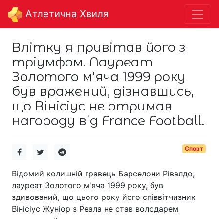
Aтлетична Хвиля
Влітку я привітав його з
тріумфом. Лауреат
Золотого м'яча 1999 року
був вражений, дізнавшись,
що Вінісіус не отримав
нагороду від France Football.
Спорт
Відомий колишній гравець Барселони Рівалдо,
лауреат Золотого м'яча 1999 року, був
здивований, що цього року його співвітчизник
Вінісіус Жуніор з Реала не став володарем