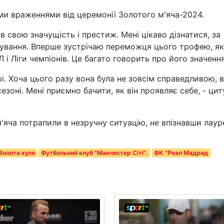
їми враженнями від церемонії Золотого м'яча-2024.
 свою значущість і престиж. Мені цікаво дізнатися, за
ування. Вперше зустрічаю переможця цього трофею, я
і Ліги чемпіонів. Це багато говорить про його значення
. Хоча цього разу вона була не зовсім справедливою, в
езоні. Мені приємно бачити, як він проявляє себе, - цит
'яча потрапили в незручну ситуацію, не впізнавши лаур
Золота куля
Футбольний клуб "Манчестер Сіті".
ФК "Реал Мадрид