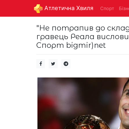
Aтлетична Хвиля
Спорт
Бізн
"Не потрапив до складі
гравець Реала вислови
Спорт bigmir)net