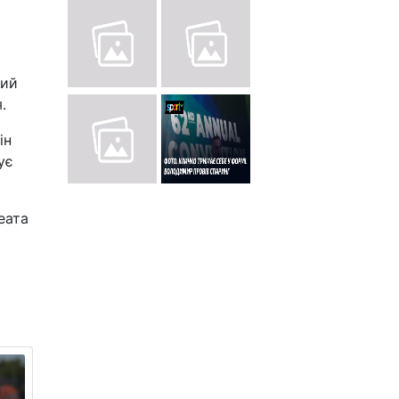
кий
.
ін
ує
еата