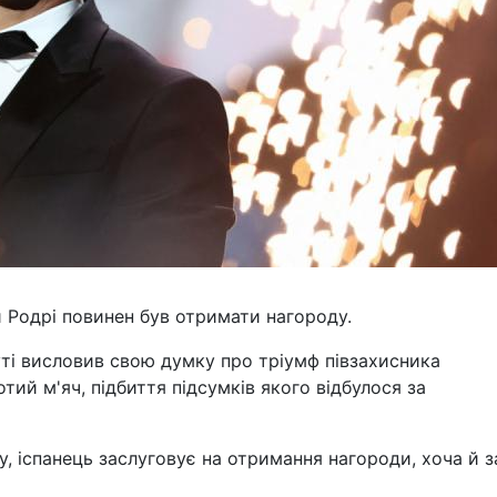
и Родрі повинен був отримати нагороду.
ті висловив свою думку про тріумф півзахисника
отий м'яч, підбиття підсумків якого відбулося за
, іспанець заслуговує на отримання нагороди, хоча й з