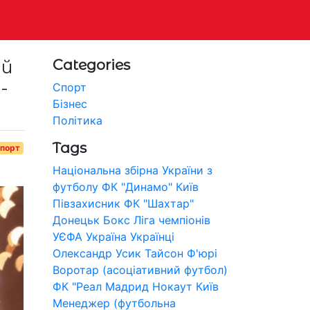
ий
Categories
-
Спорт
Бізнес
Політика
Tags
порт
Національна збірна України з
футболу
ФК "Динамо" Київ
Півзахисник
ФК "Шахтар"
Донецьк
Бокс
Ліга чемпіонів
УЄФА
Україна
Українці
Олександр Усик
Тайсон Ф'юрі
Воротар (асоціативний футбол)
ФК "Реал Мадрид
Нокаут
Київ
Менеджер (футбольна