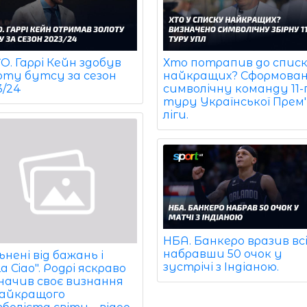
. Гаррі Кейн здобув
Хто потрапив до спис
оту бутсу за сезон
найкращих? Сформова
3/24
символічну команду 11-
туру Української Прем'
ліги.
НБА. Банкеро вразив всі
набравши 50 очок у
ьнені від бажань і
зустрічі з Індіаною.
la Ciao". Родрі яскраво
значив своє визнання
найкращого