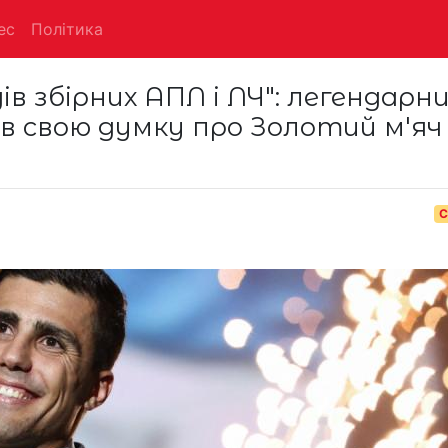
ес
Політика
в збірних АПЛ і ЛЧ": легендарн
в свою думку про Золотий м'яч 
С