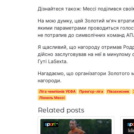
Дізнайтеся також: Мессі поділився сво
На мою думку, цей Золотий м'яч втратив
якими параметрами проводиться голос
не потрапив до символічних команд АПЛ 
Я щасливий, що нагороду отримав Родрі
дійсно заслуговував на неї в минулому с
Гуті LaSexta.
Нагадаємо, що організатори Золотого м
нагороди.
Ліга чемпіонів УЄФА
Прем'єр-ліга
Півзахисник
Ліонель Мессі
Related posts