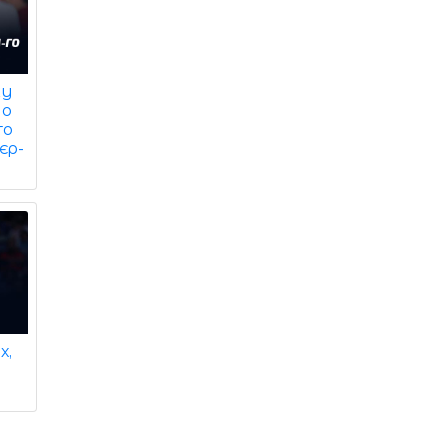
ку
но
го
єр-
х,