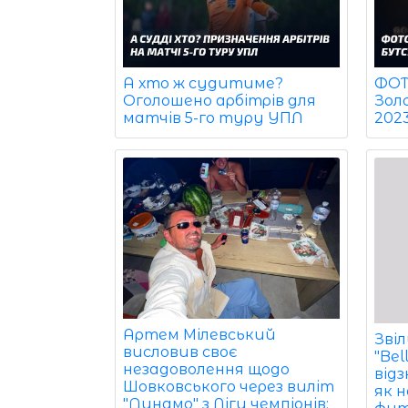
ФОТО
А хто ж судитиме?
Зол
Оголошено арбітрів для
202
матчів 5-го туру УПЛ
Артем Мілевський
Звіл
висловив своє
"Bel
незадоволення щодо
від
Шовковського через виліт
як 
"Динамо" з Ліги чемпіонів: