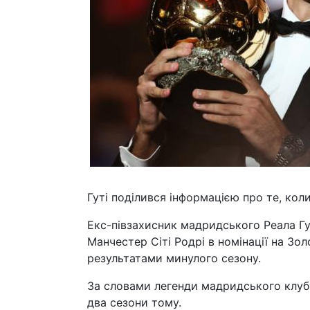
Гуті поділився інформацією про те, кол
Екс-півзахисник мадридського Реала Гу
Манчестер Сіті Родрі в номінації на Зол
результатами минулого сезону.
За словами легенди мадридського клубу
два сезони тому.