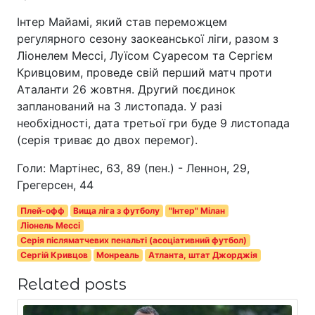
Інтер Майамі, який став переможцем
регулярного сезону заокеанської ліги, разом з
Ліонелем Мессі, Луїсом Суаресом та Сергієм
Кривцовим, проведе свій перший матч проти
Аталанти 26 жовтня. Другий поєдинок
запланований на 3 листопада. У разі
необхідності, дата третьої гри буде 9 листопада
(серія триває до двох перемог).
Голи: Мартінес, 63, 89 (пен.) - Леннон, 29,
Грегерсен, 44
Плей-офф
Вища ліга з футболу
"Інтер" Мілан
Ліонель Мессі
Серія післяматчевих пенальті (асоціативний футбол)
Сергій Кривцов
Монреаль
Атланта, штат Джорджія
Related posts