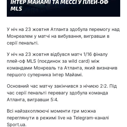
У ніч на 23 жовтня Атланта здобула перемогу над
Монреалем у матчі на вибування, вигравши в
серії пенальті.
У ніч на 23 жовтня відбувся матч 1/16 фіналу
плей-оф MLS (поєдинок за wild card) між
командами Монреаль та Атланта, який визначив
першого суперника Інтер Майамі.
Основний час матчу закінчився з нічиєю 2:2. Під
час серії пенальті перевагу здобула команда
Атланта, вигравши 5:4.
Всі найзахоплюючі моменти гри можна
переглянути в режимі live на Telegram-каналі
Sport.ua.