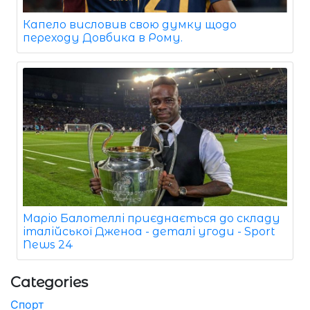
Капело висловив свою думку щодо
переходу Довбика в Рому.
Маріо Балотеллі приєднається до складу
італійської Дженоа - деталі угоди - Sport
News 24
Categories
Спорт