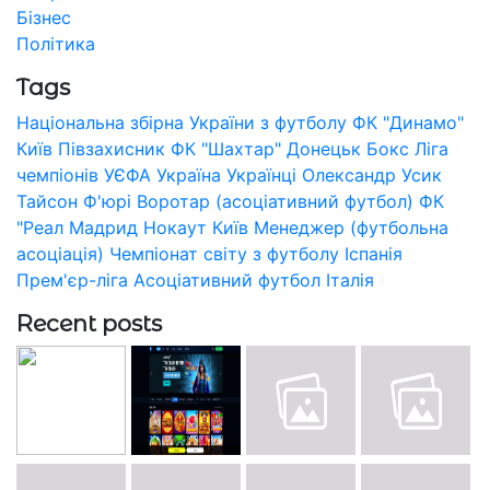
Бізнес
Політика
Tags
Національна збірна України з футболу
ФК "Динамо"
Київ
Півзахисник
ФК "Шахтар" Донецьк
Бокс
Ліга
чемпіонів УЄФА
Україна
Українці
Олександр Усик
Тайсон Ф'юрі
Воротар (асоціативний футбол)
ФК
"Реал Мадрид
Нокаут
Київ
Менеджер (футбольна
асоціація)
Чемпіонат світу з футболу
Іспанія
Прем'єр-ліга
Асоціативний футбол
Італія
Recent posts