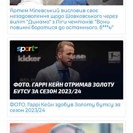
Артем Мілевський висловив своє
незадоволення щодо Шовковського через
виліт "Динамо" з Ліги чемпіонів: "Вони
повинні боротися до останнього, б***ь"
ФОТО. Гаррі Кейн здобув Золоту бутсу за
сезон 2023/24