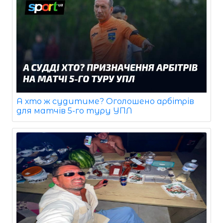
А хто ж судитиме? Оголошено арбітрів
для матчів 5-го туру УПЛ