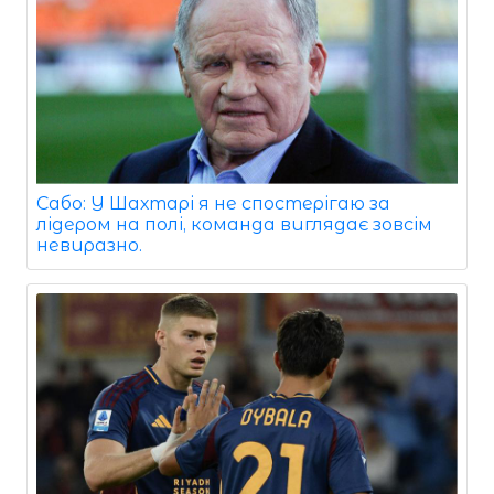
Сабо: У Шахтарі я не спостерігаю за
лідером на полі, команда виглядає зовсім
невиразно.