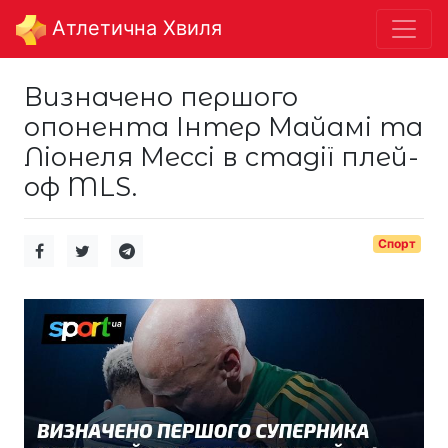
Aтлетична Хвиля
Визначено першого
опонента Інтер Майамі та
Ліонеля Мессі в стадії плей-
оф MLS.
Спорт