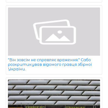
"Він зовсім не справляє враження." Сабо
розкритикував відомого гравця збірної
України.