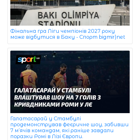
Фінальна гра Ліги чемпіонів 2027 року
може відбутися в Баку - Спорт bigmir)net
Галатасарай у Стамбулі
продемонстрував феєричне шоу, забивши
7 м’ячів командам, які раніше завдали
поразки Ромі в Лізі Європи.