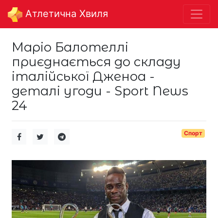
Aтлетична Хвиля
Маріо Балотеллі
приєднається до складу
італійської Дженоа -
деталі угоди - Sport News
24
Спорт