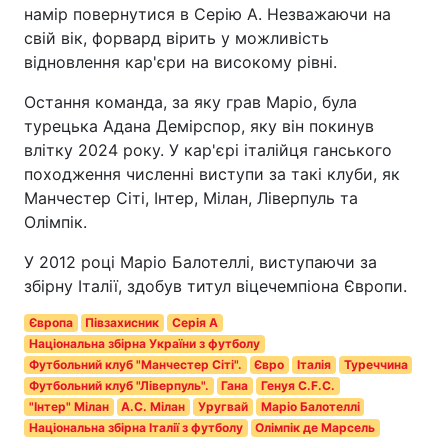
намір повернутися в Серію А. Незважаючи на
свій вік, форвард вірить у можливість
відновлення кар'єри на високому рівні.
Остання команда, за яку грав Маріо, була
турецька Адана Демірспор, яку він покинув
влітку 2024 року. У кар'єрі італійця ганського
походження численні виступи за такі клуби, як
Манчестер Сіті, Інтер, Мілан, Ліверпуль та
Олімпік.
У 2012 році Маріо Балотеллі, виступаючи за
збірну Італії, здобув титул віцечемпіона Європи.
Європа
Півзахисник
Серія A
Національна збірна України з футболу
Футбольний клуб "Манчестер Сіті".
Євро
Італія
Туреччина
Футбольний клуб "Ліверпуль".
Гана
Генуя C.F.C.
"Інтер" Мілан
A.C. Мілан
Уругвай
Маріо Балотеллі
Національна збірна Італії з футболу
Олімпік де Марсель