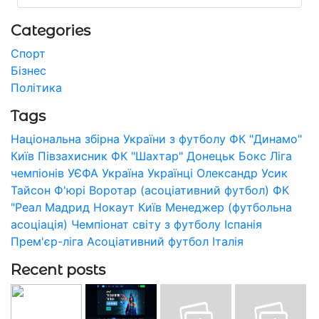
Categories
Спорт
Бізнес
Політика
Tags
Національна збірна України з футболу
ФК "Динамо"
Київ
Півзахисник
ФК "Шахтар" Донецьк
Бокс
Ліга
чемпіонів УЄФА
Україна
Українці
Олександр Усик
Тайсон Ф'юрі
Воротар (асоціативний футбол)
ФК
"Реал Мадрид
Нокаут
Київ
Менеджер (футбольна
асоціація)
Чемпіонат світу з футболу
Іспанія
Прем'єр-ліга
Асоціативний футбол
Італія
Recent posts