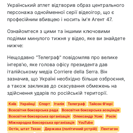
Український атлет відтворив образ центрального
персонажа однойменної серії відеоігор, що є
професійним вбивцею і носить ім'я Агент 47.
Ознайомтеся з цими та іншими ключовими
подіями минулого тижня у відео, яке ви знайдете
нижче:
Нещодавно "Телеграф" повідомляв про велике
інтерв'ю, яке голова офісу президента дав
італійському медіа Corriere della Serra. Він
зазначив, що Україні необхідно більше озброєння,
а також закликав до скасування обмежень на
здійснення ударів по російській території.
Київ
Українці
Спорт
Італія
Телеграф
Тайсон Ф'юрі
Всесвітня боксерська рада
Всесвітня боксерська асоціація
Всесвітня боксерська організація
Олександр Усик
Росія
Міжнародна боксерська організація
YouTube
Остін, штат Техас
Держава (політичний устрій)
Пентагон