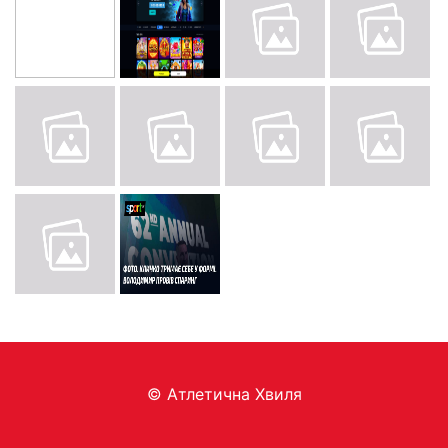
© Aтлетична Хвиля