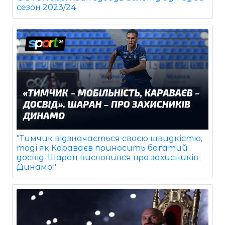
сезон 2023/24
"Тимчик відзначається своєю швидкістю,
тоді як Караваєв приносить багатий
досвід. Шаран висловився про захисників
Динамо."