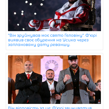
"Він зруйнував моє свято Геловіну". Ф'юрі
виявив своє обурення на Усика через
заплановану дату реваншу.
Він відповість за це: Ф'юрі звинуватив