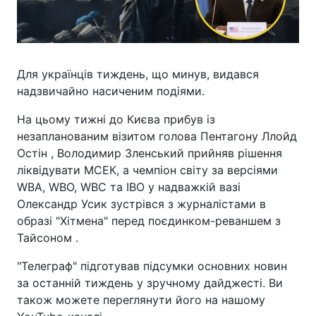
Для українців тиждень, що минув, видався
надзвичайно насиченим подіями.
На цьому тижні до Києва прибув із
незапланованим візитом голова Пентагону Ллойд
Остін , Володимир Зленський прийняв рішення
ліквідувати МСЕК, а чемпіон світу за версіями
WBA, WBO, WBC та IBO у надважкій вазі
Олександр Усик зустрівся з журналістами в
образі "Хітмена" перед поєдинком-реваншем з
Тайсоном .
"Телеграф" підготував підсумки основних новин
за останній тиждень у зручному дайджесті. Ви
також можете переглянути його на нашому