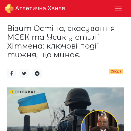
Aтлетична Хвиля
Візит Остіна, скасування
МСЕК та Усик у стилі
Хітмена: ключові події
тижня, що минає.
Спорт