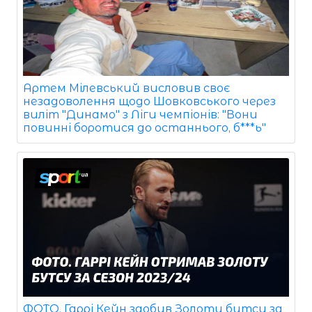
Артем Мілевський висловив своє
незадоволення щодо Шовковського через
виліт "Динамо" з Ліги чемпіонів: "Вони
повинні боротися до останнього, б***ь"
ФОТО. Гаррі Кейн здобув Золоту бутсу за