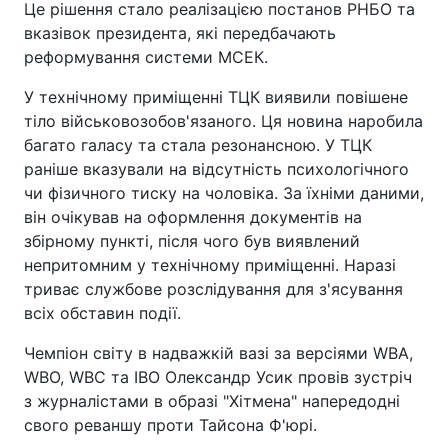
Це рішення стало реалізацією постанов РНБО та
вказівок президента, які передбачають
реформування системи МСЕК.
У технічному приміщенні ТЦК виявили повішене
тіло військовозобов'язаного. Ця новина наробила
багато галасу та стала резонансною. У ТЦК
раніше вказували на відсутність психологічного
чи фізичного тиску на чоловіка. За їхніми даними,
він очікував на оформлення документів на
збірному пункті, після чого був виявлений
непритомним у технічному приміщенні. Наразі
триває службове розслідування для з'ясування
всіх обставин події.
Чемпіон світу в надважкій вазі за версіями WBA,
WBO, WBC та IBO Олександр Усик провів зустріч
з журналістами в образі "Хітмена" напередодні
свого реваншу проти Тайсона Ф'юрі.