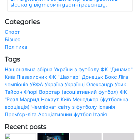
Усика у відтермінуванні реваншу.
Categories
Спорт
Бізнес
Політика
Tags
Національна збірна України з футболу
ФК "Динамо"
Київ
Півзахисник
ФК "Шахтар" Донецьк
Бокс
Ліга
чемпіонів УЄФА
Україна
Українці
Олександр Усик
Тайсон Ф'юрі
Воротар (асоціативний футбол)
ФК
"Реал Мадрид
Нокаут
Київ
Менеджер (футбольна
асоціація)
Чемпіонат світу з футболу
Іспанія
Прем'єр-ліга
Асоціативний футбол
Італія
Recent posts