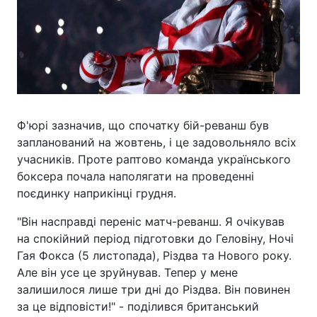
Ф'юрі зазначив, що спочатку бій-реванш був
запланований на жовтень, і це задовольняло всіх
учасників. Проте раптово команда українського
боксера почала наполягати на проведенні
поєдинку наприкінці грудня.
"Він насправді переніс матч-реванш. Я очікував
на спокійний період підготовки до Геловіну, Ночі
Гая Фокса (5 листопада), Різдва та Нового року.
Але він усе це зруйнував. Тепер у мене
залишилося лише три дні до Різдва. Він повинен
за це відповісти!" - поділився британський