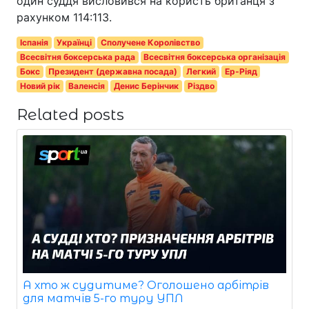
один суддя висловився на користь британця з
рахунком 114:113.
Іспанія
Українці
Сполучене Королівство
Всесвітня боксерська рада
Всесвітня боксерська організація
Бокс
Президент (державна посада)
Легкий
Ер-Ріяд
Новий рік
Валенсія
Денис Берінчик
Різдво
Related posts
А хто ж судитиме? Оголошено арбітрів
для матчів 5-го туру УПЛ