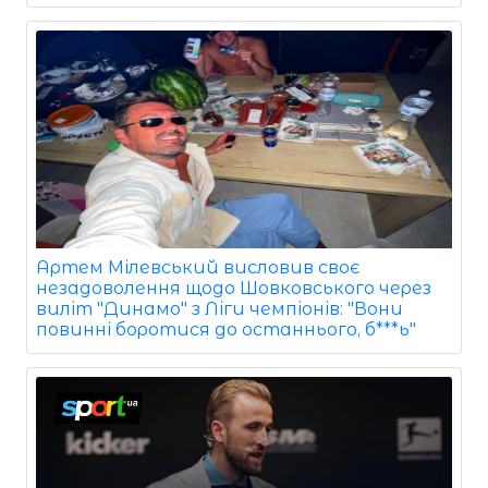
Артем Мілевський висловив своє
незадоволення щодо Шовковського через
виліт "Динамо" з Ліги чемпіонів: "Вони
повинні боротися до останнього, б***ь"