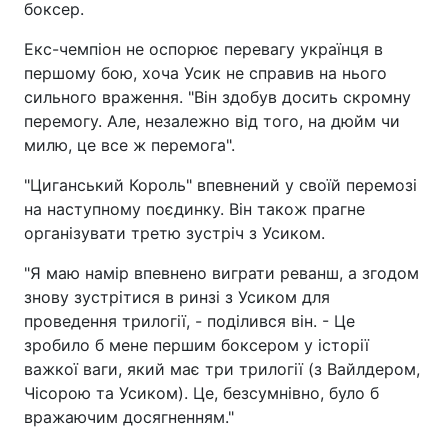
боксер.
Екс-чемпіон не оспорює перевагу українця в
першому бою, хоча Усик не справив на нього
сильного враження. "Він здобув досить скромну
перемогу. Але, незалежно від того, на дюйм чи
милю, це все ж перемога".
"Циганський Король" впевнений у своїй перемозі
на наступному поєдинку. Він також прагне
організувати третю зустріч з Усиком.
"Я маю намір впевнено виграти реванш, а згодом
знову зустрітися в ринзі з Усиком для
проведення трилогії, - поділився він. - Це
зробило б мене першим боксером у історії
важкої ваги, який має три трилогії (з Вайлдером,
Чісорою та Усиком). Це, безсумнівно, було б
вражаючим досягненням."