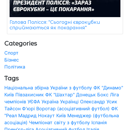
Голова Полісся: "Сьогодні єврокубки
сприймаються як покарання"
Categories
Спорт
Бізнес
Політика
Tags
Національна збірна України з футболу
ФК "Динамо"
Київ
Півзахисник
ФК "Шахтар" Донецьк
Бокс
Ліга
чемпіонів УЄФА
Україна
Українці
Олександр Усик
Тайсон Ф'юрі
Воротар (асоціативний футбол)
ФК
"Реал Мадрид
Нокаут
Київ
Менеджер (футбольна
асоціація)
Чемпіонат світу з футболу
Іспанія
Прем'єр-ліга
Асоціативний футбол
Італія