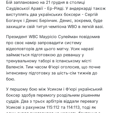
Бій заплановано на 21 грудня в столиці
Саудівської Аравії - Ер-Ріяді. У андеркарді також
виступлять два українських боксери - Сергій
Богачук і Денис Берінчик. Денис, зокрема, буде
захищати свій титул чемпіона WBO в легкій вазі.
Президент WBC Маурісіо Сулейман повідомив
про своє намір запровадити систему
відеоповторів для цього матчу. Усик наразі
займається підготовкою до реваншу у
тренувальному таборі в іспанському місті
Валенсія. Тим часом Ф'юрі оголосив, що почне
інтенсивну підготовку за шість-сім тижнів до
бою.
У першому бою між Усиком і Ф'юрі український
боксер здобув перемогу роздільним рішенням
суддів. Два з трьох арбітрів віддали перевагу
Усикові з рахунком 115:112 та 114:113, тоді як