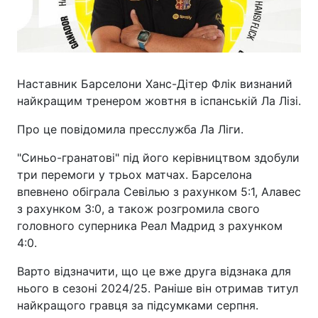
Наставник Барселони Ханс-Дітер Флік визнаний
найкращим тренером жовтня в іспанській Ла Лізі.
Про це повідомила пресслужба Ла Ліги.
"Синьо-гранатові" під його керівництвом здобули
три перемоги у трьох матчах. Барселона
впевнено обіграла Севілью з рахунком 5:1, Алавес
з рахунком 3:0, а також розгромила свого
головного суперника Реал Мадрид з рахунком
4:0.
Варто відзначити, що це вже друга відзнака для
нього в сезоні 2024/25. Раніше він отримав титул
найкращого гравця за підсумками серпня.