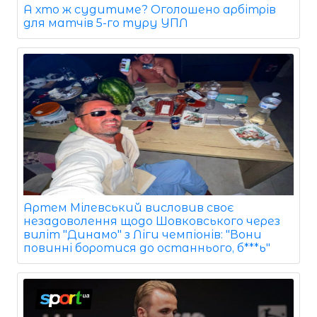
А хто ж судитиме? Оголошено арбітрів
для матчів 5-го туру УПЛ
Артем Мілевський висловив своє
незадоволення щодо Шовковського через
виліт "Динамо" з Ліги чемпіонів: "Вони
повинні боротися до останнього, б***ь"