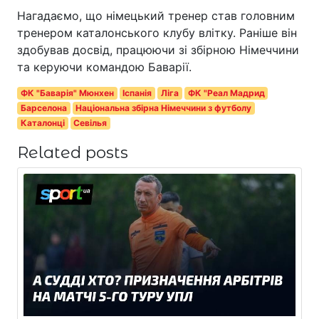
Нагадаємо, що німецький тренер став головним
тренером каталонського клубу влітку. Раніше він
здобував досвід, працюючи зі збірною Німеччини
та керуючи командою Баварії.
ФК "Баварія" Мюнхен
Іспанія
Ліга
ФК "Реал Мадрид
Барселона
Національна збірна Німеччини з футболу
Каталонці
Севілья
Related posts