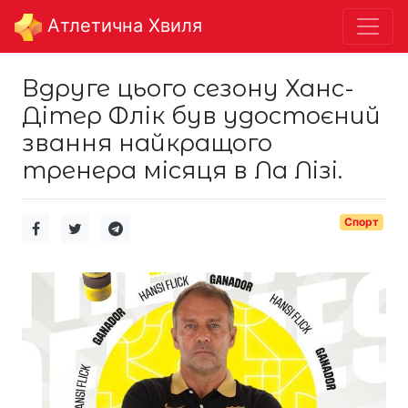
Aтлетична Хвиля
Вдруге цього сезону Ханс-
Дітер Флік був удостоєний
звання найкращого
тренера місяця в Ла Лізі.
Спорт