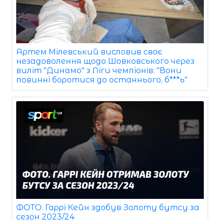
Артем Мілевський висловив своє
незадоволення щодо Шовковського через
виліт "Динамо" з Ліги чемпіонів: "Вони
повинні боротися до останнього, б***ь"
ФОТО. Гаррі Кейн здобув Золоту бутсу за
сезон 2023/24