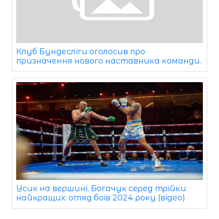
Клуб Бундесліги оголосив про
призначення нового наставника команди.
Усик на вершині, Богачук серед трійки
найкращих: огляд боїв 2024 року (відео)