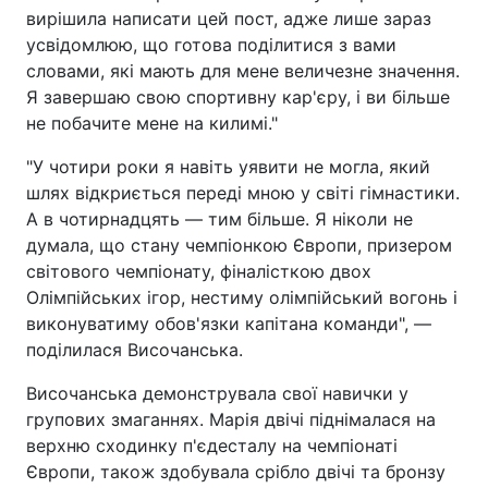
вирішила написати цей пост, адже лише зараз
усвідомлюю, що готова поділитися з вами
словами, які мають для мене величезне значення.
Я завершаю свою спортивну кар'єру, і ви більше
не побачите мене на килимі."
"У чотири роки я навіть уявити не могла, який
шлях відкриється переді мною у світі гімнастики.
А в чотирнадцять — тим більше. Я ніколи не
думала, що стану чемпіонкою Європи, призером
світового чемпіонату, фіналісткою двох
Олімпійських ігор, нестиму олімпійський вогонь і
виконуватиму обов'язки капітана команди", —
поділилася Височанська.
Височанська демонструвала свої навички у
групових змаганнях. Марія двічі піднімалася на
верхню сходинку п'єдесталу на чемпіонаті
Європи, також здобувала срібло двічі та бронзу