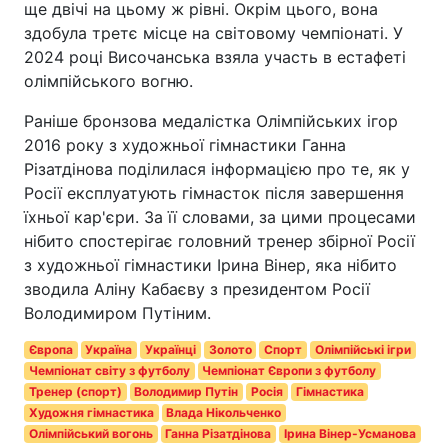
ще двічі на цьому ж рівні. Окрім цього, вона
здобула третє місце на світовому чемпіонаті. У
2024 році Височанська взяла участь в естафеті
олімпійського вогню.
Раніше бронзова медалістка Олімпійських ігор
2016 року з художньої гімнастики Ганна
Різатдінова поділилася інформацією про те, як у
Росії експлуатують гімнасток після завершення
їхньої кар'єри. За її словами, за цими процесами
нібито спостерігає головний тренер збірної Росії
з художньої гімнастики Ірина Вінер, яка нібито
зводила Аліну Кабаєву з президентом Росії
Володимиром Путіним.
Європа
Україна
Українці
Золото
Спорт
Олімпійські ігри
Чемпіонат світу з футболу
Чемпіонат Європи з футболу
Тренер (спорт)
Володимир Путін
Росія
Гімнастика
Художня гімнастика
Влада Нікольченко
Олімпійський вогонь
Ганна Різатдінова
Ірина Вінер-Усманова