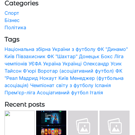
Categories
Спорт
Бізнес
Політика
Tags
Національна збірна України з футболу
ФК "Динамо"
Київ
Півзахисник
ФК "Шахтар" Донецьк
Бокс
Ліга
чемпіонів УЄФА
Україна
Українці
Олександр Усик
Тайсон Ф'юрі
Воротар (асоціативний футбол)
ФК
"Реал Мадрид
Нокаут
Київ
Менеджер (футбольна
асоціація)
Чемпіонат світу з футболу
Іспанія
Прем'єр-ліга
Асоціативний футбол
Італія
Recent posts