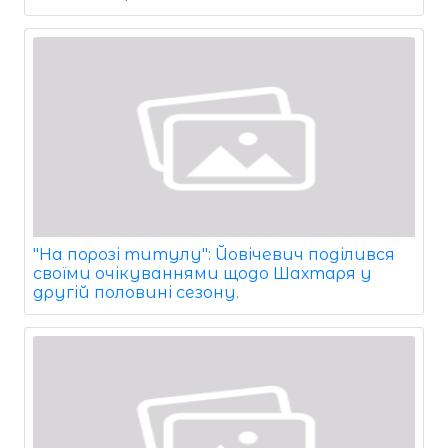
"На порозі титулу": Йовічевич поділився
своїми очікуваннями щодо Шахтаря у
другій половині сезону.