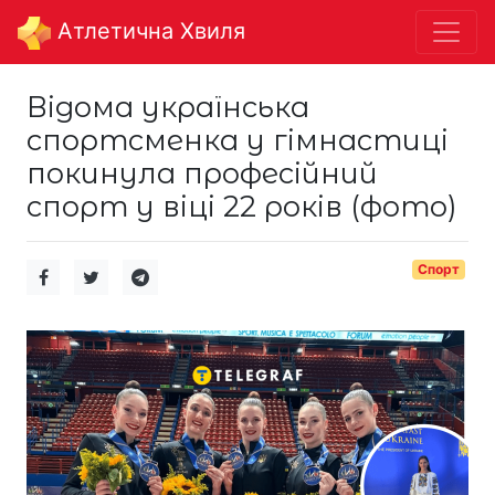
Aтлетична Хвиля
Відома українська
спортсменка у гімнастиці
покинула професійний
спорт у віці 22 років (фото)
Спорт