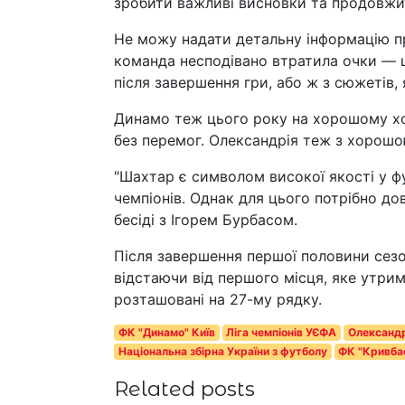
зробити важливі висновки та продовжи
Не можу надати детальну інформацію пр
команда несподівано втратила очки — ц
після завершення гри, або ж з сюжетів, 
Динамо теж цього року на хорошому ходу,
без перемог. Олександрія теж з хорошо
"Шахтар є символом високої якості у фу
чемпіонів. Однак для цього потрібно до
бесіді з Ігорем Бурбасом.
Після завершення першої половини сез
відстаючи від першого місця, яке утриму
розташовані на 27-му рядку.
ФК "Динамо" Київ
Ліга чемпіонів УЄФА
Олександр
Національна збірна України з футболу
ФК "Кривбас
Related posts