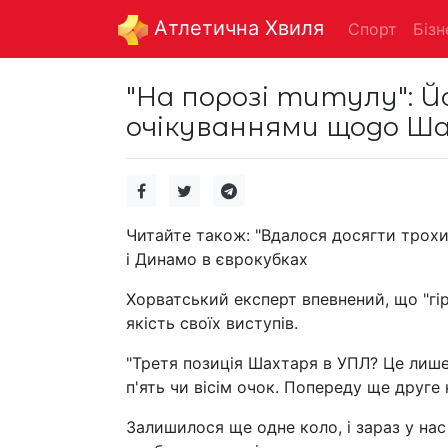
Aтлетична Хвиля
Спорт
Бізн
"На порозі титулу": Й
очікуваннями щодо Шах
Читайте також: "Вдалося досягти трохи 
і Динамо в єврокубках
Хорватський експерт впевнений, що "г
якість своїх виступів.
"Третя позиція Шахтаря в УПЛ? Це лише 
п'ять чи вісім очок. Попереду ще друге 
Залишилося ще одне коло, і зараз у нас