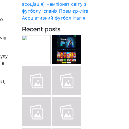
асоціація)
Чемпіонат світу з
футболу
Іспанія
Прем'єр-ліга
Асоціативний футбол
Італія
аю
Recent posts
чів
тулу
 в
ПЛ,