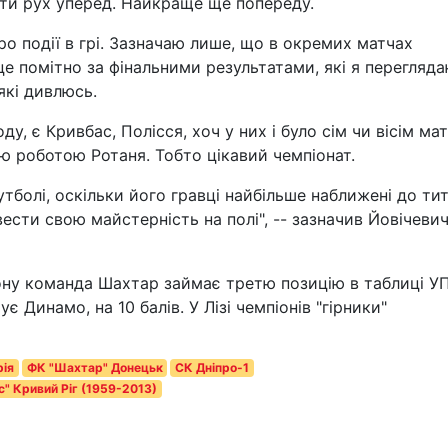
ти рух уперед. Найкраще ще попереду.
о події в грі. Зазначаю лише, що в окремих матчах
е помітно за фінальними результатами, які я перегляд
які дивлюсь.
 є Кривбас, Полісся, хоч у них і було сім чи вісім мат
ю роботою Ротаня. Тобто цікавий чемпіонат.
тболі, оскільки його гравці найбільше наближені до ти
вести свою майстерність на полі", -- зазначив Йовічевич
ону команда Шахтар займає третю позицію в таблиці У
є Динамо, на 10 балів. У Лізі чемпіонів "гірники"
ія
ФК "Шахтар" Донецьк
СК Дніпро-1
" Кривий Ріг (1959-2013)