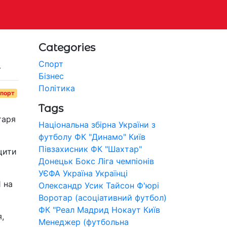
Categories
.
Спорт
Бізнес
Політика
порт
Tags
таря
Національна збірна України з
футболу
ФК "Динамо" Київ
Півзахисник
ФК "Шахтар"
щити
Донецьк
Бокс
Ліга чемпіонів
УЄФА
Україна
Українці
 на
Олександр Усик
Тайсон Ф'юрі
Воротар (асоціативний футбол)
ФК "Реал Мадрид
Нокаут
Київ
,
Менеджер (футбольна