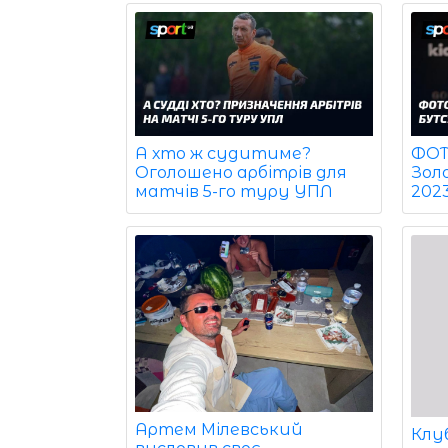
ФОТО
А хто ж судитиме?
Зол
Оголошено арбітрів для
202
матчів 5-го туру УПЛ
Артем Мілевський
Клу