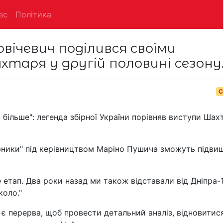
ес
Політика
овічевич поділився своїми
таря у другій половині сезону
С
більше": легенда збірної України порівняв виступи Шах
ірники" під керівництвом Маріно Пушича зможуть підви
етап. Два роки назад ми також відставали від Дніпра-1
коло."
 є перерва, щоб провести детальний аналіз, відновитися