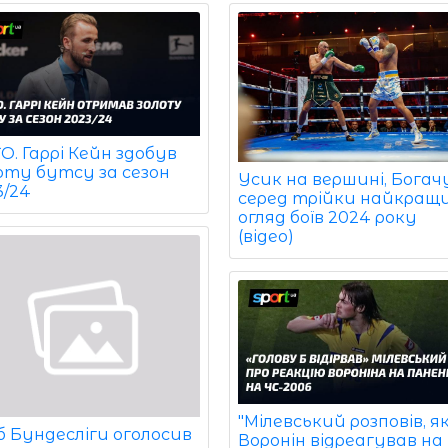
. Гаррі Кейн здобув
оту бутсу за сезон
Усик на вершині, Богач
3/24
серед трійки найкращи
огляд боїв 2024 року
(відео)
"Мілевський розповів, я
б Бундесліги оголосив
Воронін відреагував на