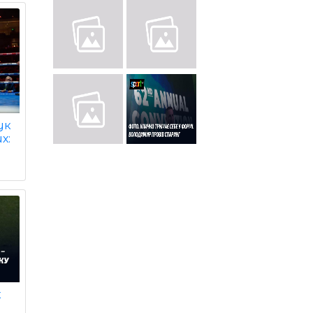
ук
х:
к