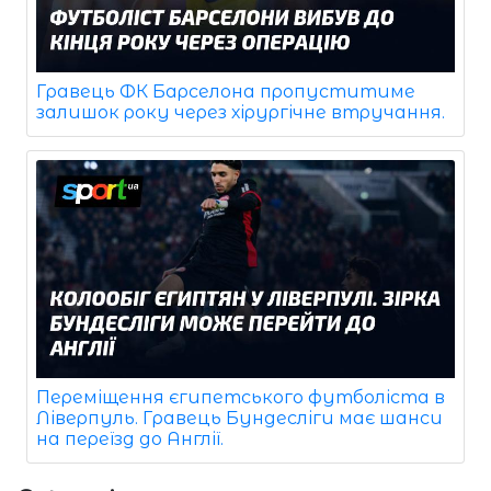
Гравець ФК Барселона пропуститиме
залишок року через хірургічне втручання.
Переміщення єгипетського футболіста в
Ліверпуль. Гравець Бундесліги має шанси
на переїзд до Англії.