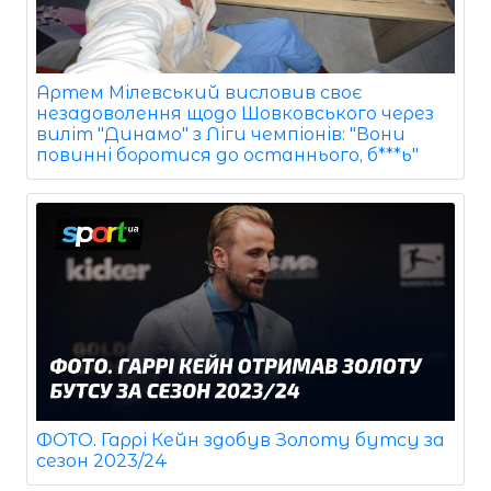
Артем Мілевський висловив своє
незадоволення щодо Шовковського через
виліт "Динамо" з Ліги чемпіонів: "Вони
повинні боротися до останнього, б***ь"
ФОТО. Гаррі Кейн здобув Золоту бутсу за
сезон 2023/24