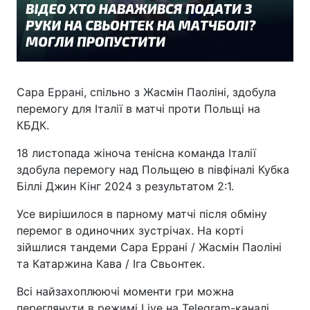
Сара Еррані, спільно з Жасмін Паоліні, здобула
перемогу для Італії в матчі проти Польщі на
КБДК.
18 листопада жіноча тенісна команда Італії
здобула перемогу над Польщею в півфіналі Кубка
Біллі Джин Кінг 2024 з результатом 2:1.
Усе вирішилося в парному матчі після обміну
перемог в одиночних зустрічах. На корті
зійшлися тандеми Сара Еррані / Жасмін Паоліні
та Катаржина Кава / Іга Свьонтек.
Всі найзахоплюючі моменти гри можна
переглянути в режимі Live на Telegram-каналі