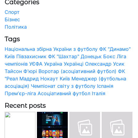
Categories
Спорт
Бізнес
Політика
Tags
Національна збірна України з футболу
ФК "Динамо"
Київ
Півзахисник
ФК "Шахтар" Донецьк
Бокс
Ліга
чемпіонів УЄФА
Україна
Українці
Олександр Усик
Тайсон Ф'юрі
Воротар (асоціативний футбол)
ФК
"Реал Мадрид
Нокаут
Київ
Менеджер (футбольна
асоціація)
Чемпіонат світу з футболу
Іспанія
Прем'єр-ліга
Асоціативний футбол
Італія
Recent posts