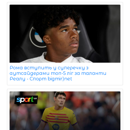
Рома вступить у суперечку з
аутсайдерами топ-5 ліг за таланти
Реалу - Спорт bigmir)net