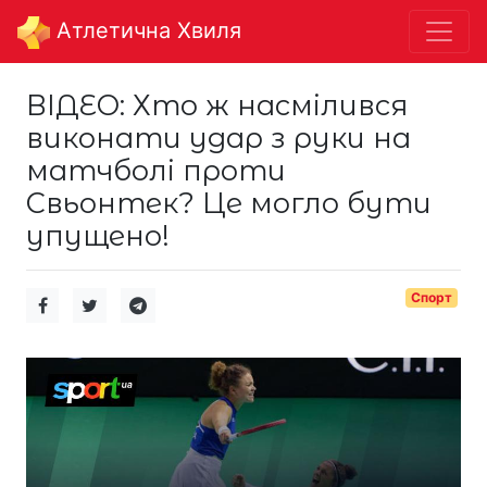
Aтлетична Хвиля
ВІДЕО: Хто ж насмілився
виконати удар з руки на
матчболі проти
Свьонтек? Це могло бути
упущено!
Спорт