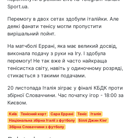
Sport.ua.
Перемогу в двох сетах здобули італійки. Але
деякі фанати тенісу могли пропустити
вирішальний пойнт.
На матчболі Еррані, яка має великий досвід,
виконала подачу з руки на Ігу. І здобула
перемогу! Не так вже й часто найкраща
тенісистка світу, навіть у одиночному розряді,
стикається з такими подачами.
20 листопада Італія зіграє у фіналі КБДК проти
збірної Словаччини. Час початку ігор - 18:00 за
Києвом.
Київ
Тенісний корт
Сара Еррані
Теніс
Італія
Національна збірна Італії з футболу
Біллі Джин Кінг
Збірна Словаччини з футболу