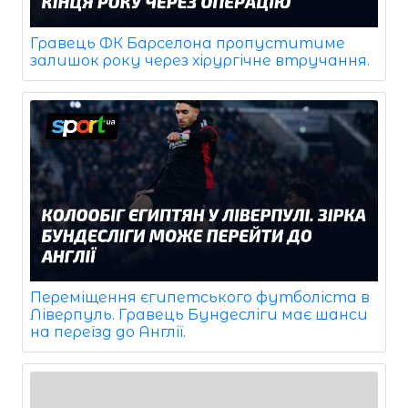
Гравець ФК Барселона пропуститиме
залишок року через хірургічне втручання.
Переміщення єгипетського футболіста в
Ліверпуль. Гравець Бундесліги має шанси
на переїзд до Англії.