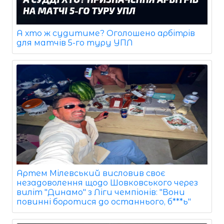
А хто ж судитиме? Оголошено арбітрів
для матчів 5-го туру УПЛ
Артем Мілевський висловив своє
незадоволення щодо Шовковського через
виліт "Динамо" з Ліги чемпіонів: "Вони
повинні боротися до останнього, б***ь"