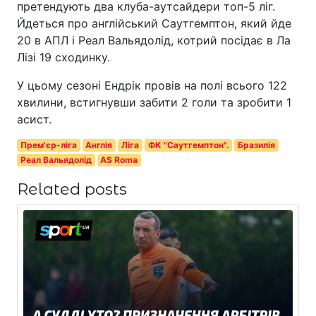
претендують два клуба-аутсайдери топ-5 ліг.
Йдеться про англійський Саутгемптон, який йде
20 в АПЛ і Реал Вальядолід, котрий посідає в Ла
Лізі 19 сходинку.
У цьому сезоні Ендрік провів на полі всього 122
хвилини, встигнувши забити 2 голи та зробити 1
асист.
Прем'єр-ліга
Англія
Ліга
ФК "Саутгемптон".
Бразилія
Реал Вальядолід
AS Roma
Related posts