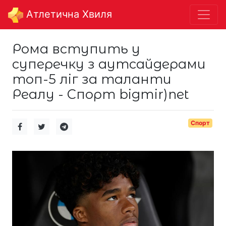
Aтлетична Хвиля
Рома вступить у
суперечку з аутсайдерами
топ-5 ліг за таланти
Реалу - Спорт bigmir)net
Спорт