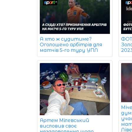
ФОТО
А хто ж судитиме?
Зол
Оголошено арбітрів для
202
матчів 5-го туру УПЛ
Міч
дум
уча
Артем Мілевський
мат
висловив своє
Ліве
незадоволення щодо