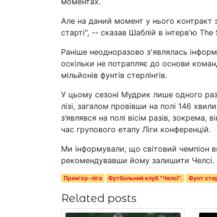
моментах.
Але на даний момент у нього контракт з 
старті", -- сказав Шаблій в інтерв'ю The 
Раніше неодноразово з'являлась інформ
оскільки не потрапляє до основи коман
мільйонів фунтів стерлінгів.
У цьому сезоні Мудрик лише одного раз
лізі, загалом провівши на полі 146 хвил
з’являвся на полі вісім разів, зокрема,
час групового етапу Ліги конференцій.
Ми інформували, що світовий чемпіон 
рекомендувавши йому залишити Челсі.
Прем'єр-ліга
Футбольний клуб "Челсі".
Фунт стер
Related posts