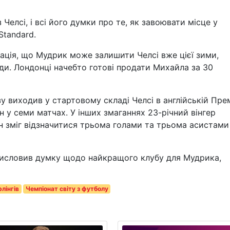
Челсі, і всі його думки про те, як завоювати місце у
Standard.
ація, що Мудрик може залишити Челсі вже цієї зими,
ди. Лондонці начебто готові продати Михайла за 30
у виходив у стартовому складі Челсі в англійській Пре
ин у семи матчах. У інших змаганнях 23-річний вінгер
 він зміг відзначитися трьома голами та трьома асистами
висловив думку щодо найкращого клубу для Мудрика,
лінгів
Чемпіонат світу з футболу