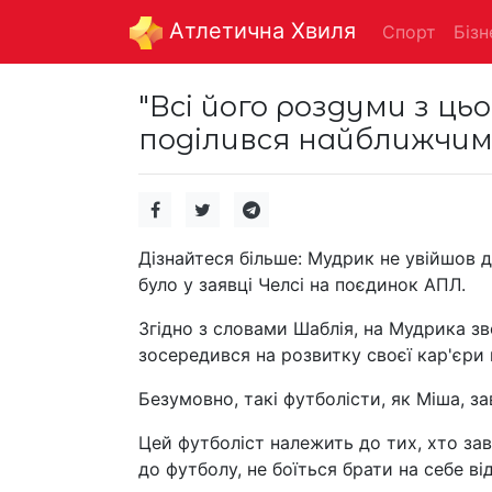
Aтлетична Хвиля
Спорт
Бізн
"Всі його роздуми з ць
поділився найближчими
Дізнайтеся більше: Мудрик не увійшов 
було у заявці Челсі на поєдинок АПЛ.
Згідно з словами Шаблія, на Мудрика зв
зосередився на розвитку своєї кар'єри 
Безумовно, такі футболісти, як Міша, за
Цей футболіст належить до тих, хто зав
до футболу, не боїться брати на себе в