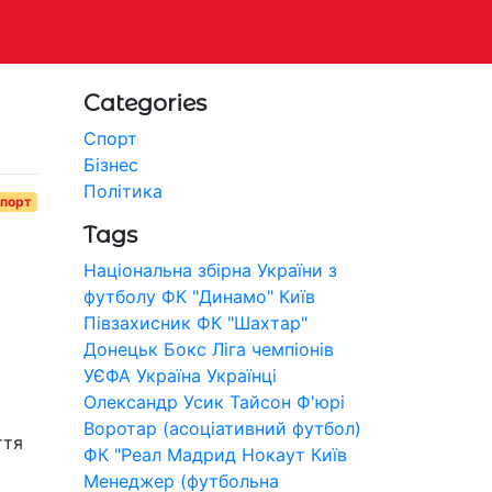
Categories
Спорт
Бізнес
Політика
порт
Tags
Національна збірна України з
футболу
ФК "Динамо" Київ
Півзахисник
ФК "Шахтар"
Донецьк
Бокс
Ліга чемпіонів
УЄФА
Україна
Українці
Олександр Усик
Тайсон Ф'юрі
Воротар (асоціативний футбол)
ття
ФК "Реал Мадрид
Нокаут
Київ
Менеджер (футбольна