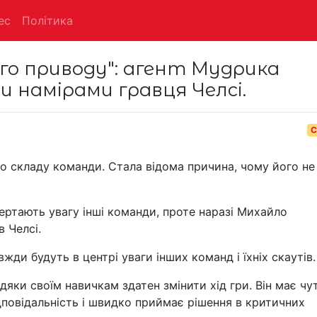
ес
Політика
ого приводу": агент Мудрика
 намірами гравця Челсі.
С
до складу команди. Стала відома причина, чому його не
ертають увагу інші команди, проте наразі Михайло
в Челсі.
вжди будуть в центрі уваги інших команд і їхніх скаутів.
дяки своїм навичкам здатен змінити хід гри. Він має чу
ідповідальність і швидко приймає рішення в критичних