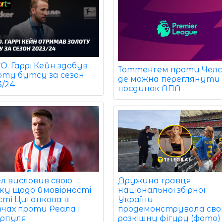
. Гаррі Кейн здобув
Тоттенгем проти Челсі
оту бутсу за сезон
де можна переглянути
3/24
поєдинок АПЛ
ел висловив свою
Дружина гравця
ку щодо ймовірності
національної збірної
сті Циганкова в
України
чах проти Реала і
продемонструвала св
рпуля.
розкішну фігуру (фото)