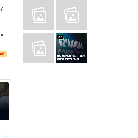
чу
ЗА
л".
ний