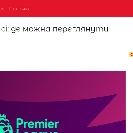
ес
Політика
і: де можна переглянути
С