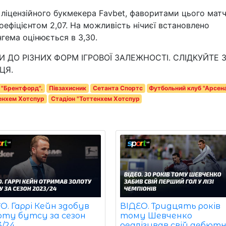
 ліцензійного букмекера Favbet, фаворитами цього мат
оефіцієнтом 2,07. На можливість нічиєї встановлено
нгема оцінюється в 3,30.
 ДО РІЗНИХ ФОРМ ІГРОВОЇ ЗАЛЕЖНОСТІ. СЛІДКУЙТЕ 
ЦЯ.
 "Брентфорд".
Півзахисник
Сетанта Спортс
Футбольний клуб "Арсена
енхем Хотспур
Стадіон "Тоттенхем Хотспур
. Гаррі Кейн здобув
ВІДЕО. Тридцять років
оту бутсу за сезон
тому Шевченко
3/24
реалізував свій дебют