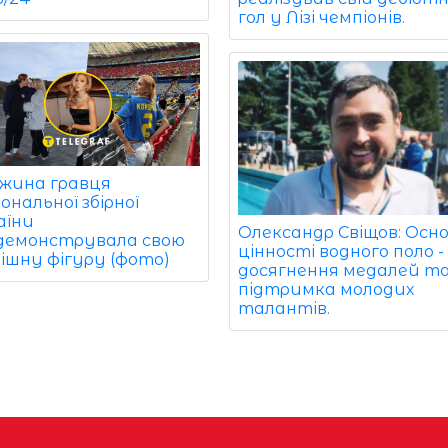
гол у Лізі чемпіонів.
жина гравця
ональної збірної
аїни
Олександр Свіщов: Осно
демонструвала свою
цінності водного поло -
кішну фігуру (фото)
досягнення медалей т
підтримка молодих
талантів.