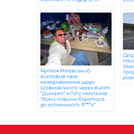
Дру
наці
Укр
Артем Мілевський
про
висловив своє
роз
незадоволення щодо
Шовковського через виліт
"Динамо" з Ліги чемпіонів:
"Вони повинні боротися
до останнього, б***ь"