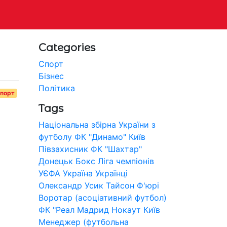
Categories
Спорт
Бізнес
Політика
порт
Tags
Національна збірна України з
футболу
ФК "Динамо" Київ
Півзахисник
ФК "Шахтар"
Донецьк
Бокс
Ліга чемпіонів
УЄФА
Україна
Українці
Олександр Усик
Тайсон Ф'юрі
Воротар (асоціативний футбол)
ФК "Реал Мадрид
Нокаут
Київ
Менеджер (футбольна