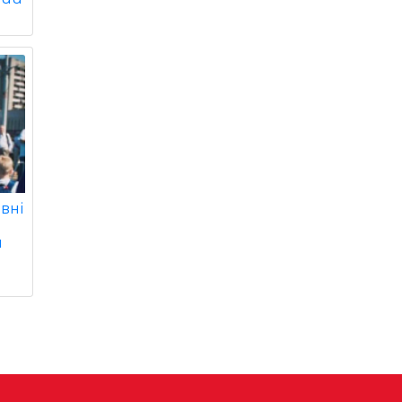
вні
а