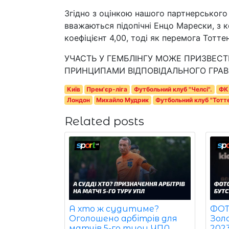
Згідно з оцінкою нашого партнерського
вважаються підопічні Енцо Марески, з к
коефіцієнт 4,00, тоді як перемога Тотте
УЧАСТЬ У ГЕМБЛІНГУ МОЖЕ ПРИЗВЕСТИ
ПРИНЦИПАМИ ВІДПОВІДАЛЬНОГО ГРАВ
Київ
Прем'єр-ліга
Футбольний клуб "Челсі".
ФК
Лондон
Михайло Мудрик
Футбольний клуб "Тотт
Related posts
ФОТО
А хто ж судитиме?
Зол
Оголошено арбітрів для
202
матчів 5-го туру УПЛ