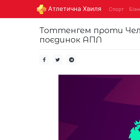
Aтлетична Хвиля
Спорт
Бізн
Тоттенгем проти Челс
поєдинок АПЛ