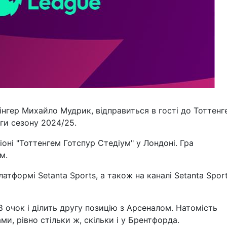
 вінгер Михайло Мудрик, відправиться в гості до Тоттен
іги сезону 2024/25.
іоні "Тоттенгем Готспур Стедіум" у Лондоні. Гра
м.
атформі Setanta Sports, а також на каналі Setanta Spor
 очок і ділить другу позицію з Арсеналом. Натомість
и, рівно стільки ж, скільки і у Брентфорда.