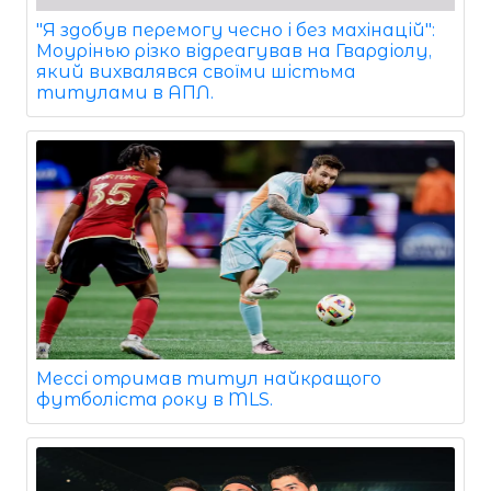
"Я здобув перемогу чесно і без махінацій":
Моурінью різко відреагував на Гвардіолу,
який вихвалявся своїми шістьма
титулами в АПЛ.
Мессі отримав титул найкращого
футболіста року в MLS.