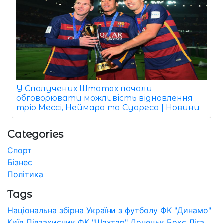
У Сполучених Штатах почали
обговорювати можливість відновлення
тріо Мессі, Неймара та Суареса | Новини
Categories
Спорт
Бізнес
Політика
Tags
Національна збірна України з футболу
ФК "Динамо"
Київ
Півзахисник
ФК "Шахтар" Донецьк
Бокс
Ліга