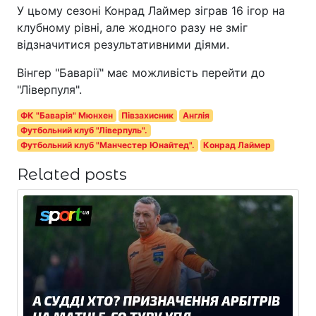
У цьому сезоні Конрад Лаймер зіграв 16 ігор на
клубному рівні, але жодного разу не зміг
відзначитися результативними діями.
Вінгер "Баварії" має можливість перейти до
"Ліверпуля".
ФК "Баварія" Мюнхен
Півзахисник
Англія
Футбольний клуб "Ліверпуль".
Футбольний клуб "Манчестер Юнайтед".
Конрад Лаймер
Related posts