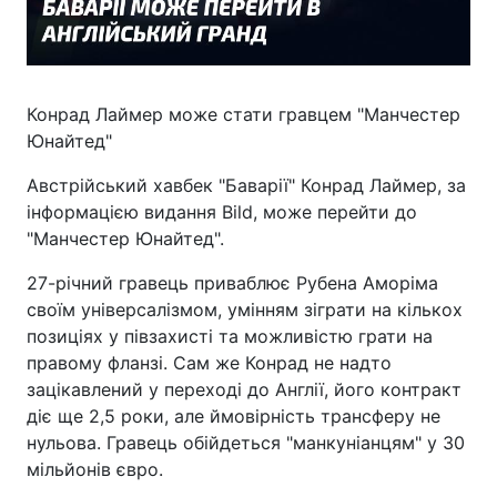
Конрад Лаймер може стати гравцем "Манчестер
Юнайтед"
Австрійський хавбек "Баварії" Конрад Лаймер, за
інформацією видання Bild, може перейти до
"Манчестер Юнайтед".
27-річний гравець приваблює Рубена Аморіма
своїм універсалізмом, умінням зіграти на кількох
позиціях у півзахисті та можливістю грати на
правому фланзі. Сам же Конрад не надто
зацікавлений у переході до Англії, його контракт
діє ще 2,5 роки, але ймовірність трансферу не
нульова. Гравець обійдеться "манкуніанцям" у 30
мільйонів євро.