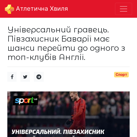
Aтлетична Хвиля
Універсальний гравець.
Півзахисник Баварії має
шанси перейти до одного з
топ-клубів Англії.
Спорт