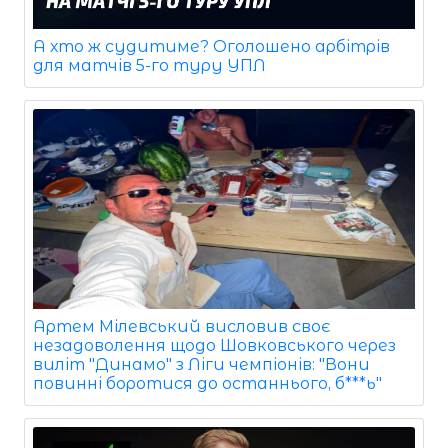
А хто ж судитиме? Оголошено арбітрів
для матчів 5-го туру УПЛ
Артем Мілевський висловив своє
незадоволення щодо Шовковського через
виліт "Динамо" з Ліги чемпіонів: "Вони
повинні боротися до останнього, б***ь"